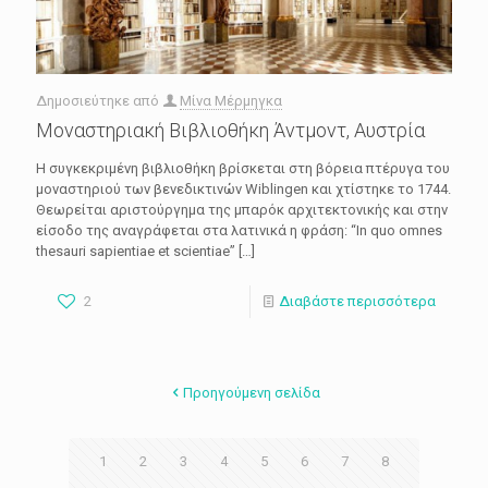
Δημοσιεύτηκε από
Μίνα Μέρμηγκα
Μοναστηριακή Βιβλιοθήκη Άντμοντ, Αυστρία
Η συγκεκριμένη βιβλιοθήκη βρίσκεται στη βόρεια πτέρυγα του
μοναστηριού των βενεδικτινών Wiblingen και χτίστηκε το 1744.
Θεωρείται αριστούργημα της μπαρόκ αρχιτεκτονικής και στην
είσοδο της αναγράφεται στα λατινικά η φράση: “In quo omnes
thesauri sapientiae et scientiae”
[…]
2
Διαβάστε περισσότερα
Προηγούμενη σελίδα
1
2
3
4
5
6
7
8