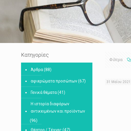
Κατηγορίες
Φίλτρα
Άρθρα
(88)
αφιερώματα προσώπων
(67)
31 Μαΐου 2021
Γενικά θέματα
(41)
Η ιστορία διαφόρων
αντικειμένων και προϊόντων
(96)
Θέατρο / Τέχνες
(47)