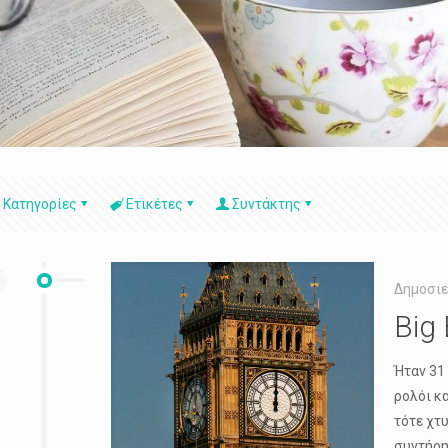
Κατηγορίες
Ετικέτες
Συντάκτης
Δημοσιε
Big
Ήταν 31
ρολόι κ
τότε χτ
συντήρη