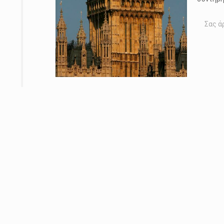
Σας ά