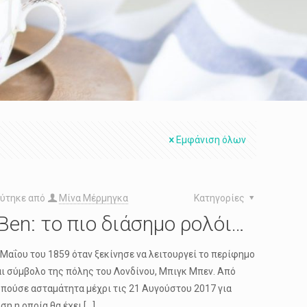
Εμφάνιση όλων
ύτηκε από
Μίνα Μέρμηγκα
Κατηγορίες
 Ben: το πιο διάσημο ρολόι…
 Μαΐου του 1859 όταν ξεκίνησε να λειτουργεί το περίφημο
αι σύμβολο της πόλης του Λονδίνου, Μπιγκ Μπεν. Από
υπούσε ασταμάτητα μέχρι τις 21 Αυγούστου 2017 για
ση η οποία θα έχει
[…]