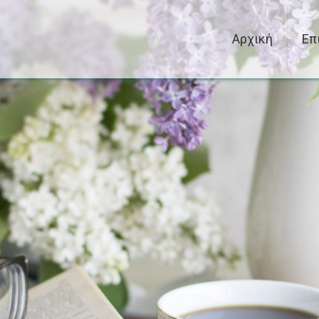
Αρχική
Επ