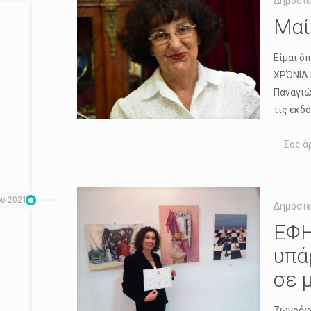
Δημοσιε
Μαί
Είμαι ό
ΧΡΌΝΙΑ 
Παναγιώ
τις εκδ
Σας ά
ου 2021
Δημοσιε
ΕΦΗ
υπά
σε 
Ζωγράφο