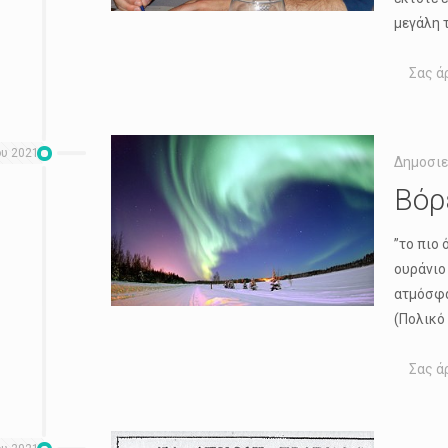
μεγάλη τ
Σας ά
ου 2021
Δημοσιε
Βόρ
”το πιο
ουράνιο
ατμόσφα
(Πολικό
Σας ά