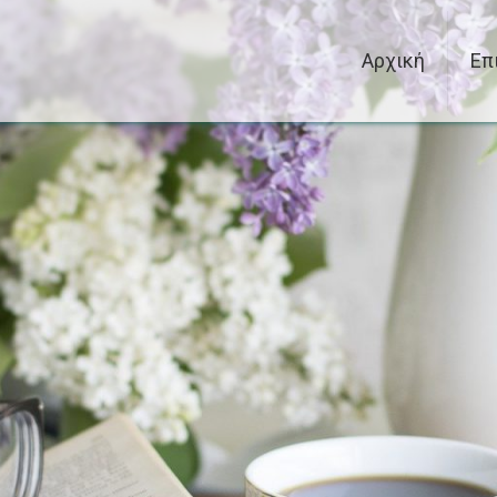
Αρχική
Επ