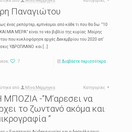
ύτηκε από
Μίνα Μέρμηγκα
Κατηγορίες
ρη Παναγιώτου
πως ένας ρεπόρτερ, εμπνέομαι από κάθε τι που θα δω ‘’10
ΚΑΙ ΜΙΑ ΜΈΡΑ’’ είναι το νέο βιβλίο της κυρίας Μαίρης
του που κυκλοφόρησε αρχές Δεκεμβρίου του 2020 απ’
όσεις ΥΔΡΟΠΛΑΝΟ και
[…]
ρεσε;
7
Διαβάστε περισσότερα
ύτηκε από
Μίνα Μέρμηγκα
Κατηγορίες
 ΜΠΟΖΙΑ -”Μ’αρεσει να
ρχει το ζωντανό ακόμα και
μικρογραφία ”
ς – Εικαστικός Δώδεκα κυρίες και η δασκάλα τους