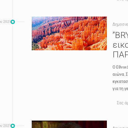
ου 2021
Δημοσιε
”BR
εικ
ΠΑ
Ο Εθνικ
αιώνα. 
εγκατασ
για τη 
Σας ά
ου 2021