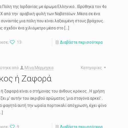
α Πόλη της Ιορδανίας με άρωμα Ελληνικό.. Ιδρύθηκα τον 4ο
.Χ από την αραβική φυλή των Ναβαταίων .Μέσα σε ένα
 συναντάς μια πόλη που είναι λαξευμένη στους βράχους.
ς σχεδόν ένα χιλιόμετρο μέσα στο
[…]
ρεσε;
13
Διαβάστε περισσότερα
ύτηκε από
Μίνα Μέρμηγκα
Κατηγορίες
κος ή Ζαφορά
ς ή ζαφορά είναι ο στήμονας του άνθους κρόκος . Η χρήση
ζει μ’ αυτήν του ακριβού αρώματος ‘μια σταγόνα αρκεί’ .
τα φαγητά αυτή την ωραία πορτοκαλί απόχρωση, έχει φίνο
…]
ρεσε;
9
Διαβάστε περισσότερα