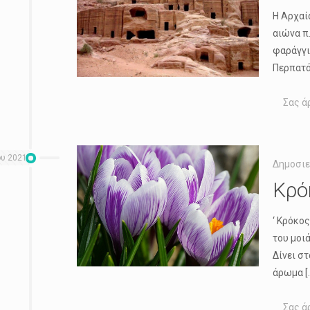
Η Αρχαί
αιώνα π
φαράγγι
Περπατά
Σας ά
ου 2021
Δημοσιε
Κρό
‘ Κρόκο
του μοιά
Δίνει σ
άρωμα
[
Σας ά