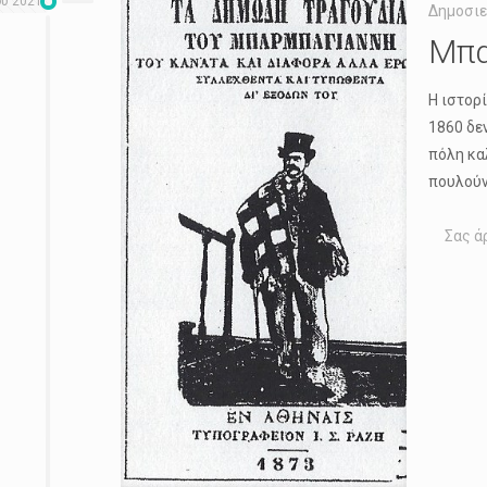
ου 2021
Δημοσιε
Μπα
Η ιστορ
1860 δε
πόλη κα
πουλούν
Σας ά