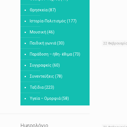
Θρησκεία
(87)
Ιστορία-Πολιτισμός
(177)
Μουσική
(46)
Παιδική γωνιά
(30)
22 Φεβρουαρί
Παράδοση – ήθη- έθιμα
(73)
Συγγραφείς
(60)
Συνεντεύξεις
(78)
Ταξίδια
(223)
Υγεία – Ομορφιά
(58)
Ημερολόγιο