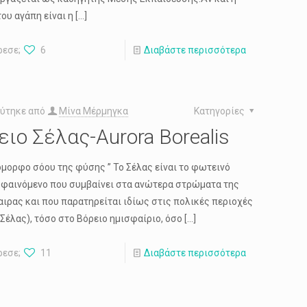
ου αγάπη είναι η
[…]
ρεσε;
6
Διαβάστε περισσότερα
ύτηκε από
Μίνα Μέρμηγκα
Κατηγορίες
ειο Σέλας-Aurora Borealis
 όμορφο σόου της φύσης ” Το Σέλας είναι το φωτεινό
 φαινόμενο που συμβαίνει στα ανώτερα στρώματα της
ιρας και που παρατηρείται ιδίως στις πολικές περιοχές
 Σέλας), τόσο στο Βόρειο ημισφαίριο, όσο
[…]
ρεσε;
11
Διαβάστε περισσότερα