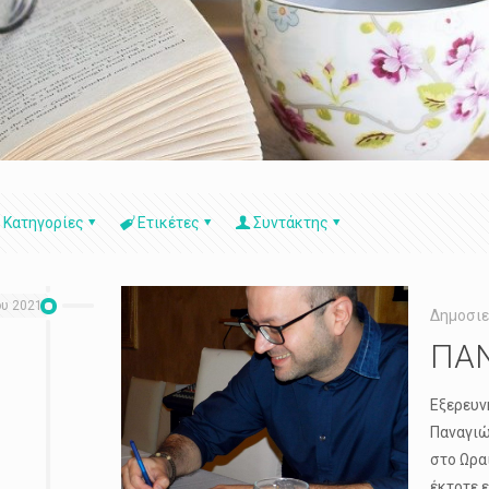
Κατηγορίες
Ετικέτες
Συντάκτης
ου 2021
Δημοσιε
ΠΑ
Εξερευν
Παναγιώ
στο Ωρα
έκτοτε 