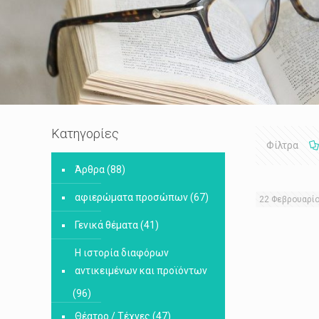
Κατηγορίες
Φίλτρα
Άρθρα
(88)
αφιερώματα προσώπων
(67)
22 Φεβρουαρί
Γενικά θέματα
(41)
Η ιστορία διαφόρων
αντικειμένων και προϊόντων
(96)
Θέατρο / Τέχνες
(47)