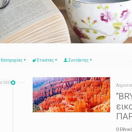
Κατηγορίες
Ετικέτες
Συντάκτης
ου 2021
Δημοσιε
”BR
εικ
ΠΑ
Ο Εθνικ