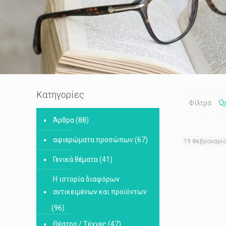
Κατηγορίες
Φίλτρα
Άρθρα
(88)
αφιερώματα προσώπων
(67)
19 Φεβρουαρί
Γενικά θέματα
(41)
Η ιστορία διαφόρων
αντικειμένων και προϊόντων
(96)
Θέατρο / Τέχνες
(47)