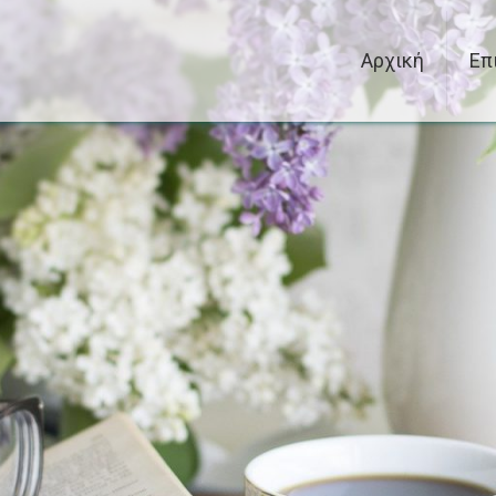
Αρχική
Επ