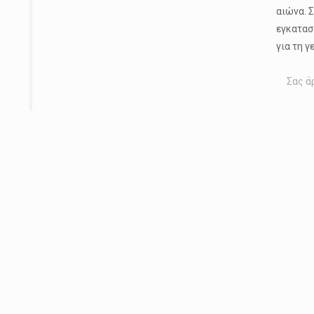
αιώνα. 
εγκατασ
για τη 
Σας ά