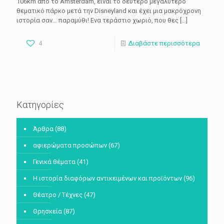
106km από το Amsterdam, είναι το δεύτερο μεγαλύτερο
θεματικό πάρκο μετά την Disneyland και έχει μια μακρόχρονη
ιστορία σαν… παραμύθι! Ενα τεράστιο χωριό, που θες
[…]
4
Διαβάστε περισσότερα
Κατηγορίες
Άρθρα
(88)
αφιερώματα προσώπων
(67)
Γενικά θέματα
(41)
Η ιστορία διαφόρων αντικειμένων και προϊόντων
(96)
Θέατρο / Τέχνες
(47)
Θρησκεία
(87)