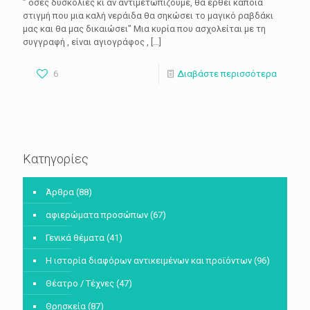
” όσες δυσκολίες κι αν αντιμετωπίζουμε, θα έρθει κάποια
στιγμή που μια καλή νεράιδα θα σηκώσει το μαγικό ραβδάκι
μας και θα μας δικαιώσει” Μια κυρία που ασχολείται με τη
συγγραφή , είναι αγιογράφος ,
[…]
6
Διαβάστε περισσότερα
Κατηγορίες
Άρθρα
(88)
αφιερώματα προσώπων
(67)
Γενικά θέματα
(41)
Η ιστορία διαφόρων αντικειμένων και προϊόντων
(96)
Θέατρο / Τέχνες
(47)
Θρησκεία
(87)