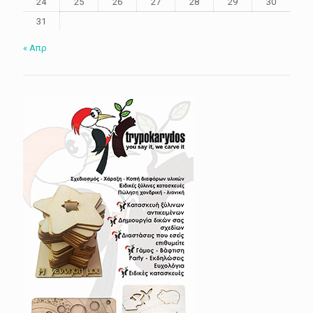
24
25
26
27
28
29
30
31
« Απρ