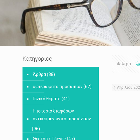
Κατηγορίες
Φίλτρα
Άρθρα
(88)
αφιερώματα προσώπων
(67)
1 Απριλίου 20
Γενικά θέματα
(41)
Η ιστορία διαφόρων
αντικειμένων και προϊόντων
(96)
Θέατρο / Τέχνες
(47)