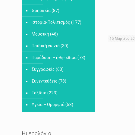
Θρησκεία
(87)
Ιστορία-Πολιτισμός
(177)
Μουσική
(46)
15 Μαρτίου 2
Παιδική γωνιά
(30)
Παράδοση – ήθη- έθιμα
(73)
Συγγραφείς
(60)
Συνεντεύξεις
(78)
Ταξίδια
(223)
Υγεία – Ομορφιά
(58)
Ημερολόγιο