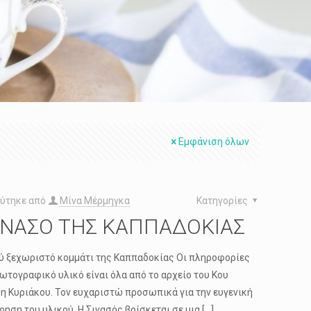
Εμφάνιση όλων
ύτηκε από
Μίνα Μέρμηγκα
Κατηγορίες
ΙΝΑΣΟ ΤΗΣ ΚΑΠΠΑΔΟΚΙΑΣ
ύ ξεχωριστό κομμάτι της Καππαδοκίας Οι πληροφορίες
φωτογραφικό υλικό είναι όλα από το αρχείο του Κου
η Κυριάκου. Τον ευχαριστώ προσωπικά για την ευγενική
ηση του υλικού. Η Σινασός βρίσκεται σε μια
[…]