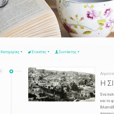
Κατηγορίες
Ετικέτες
Συντάκτης
21
Δημοσιε
Η Σ
Ένα πολ
και το 
Βλασιάδ
παραχώρ