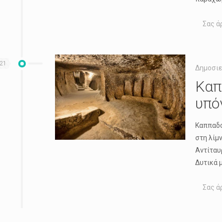
Σας ά
021
Δημοσιε
Καπ
υπό
Καππαδο
στη λίμ
Αντίταυρ
Δυτικά μ
Σας ά