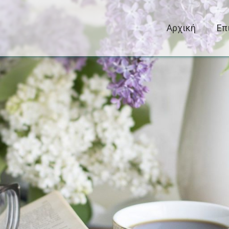
Αρχική
Επ