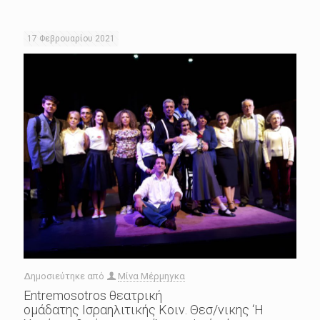
17 Φεβρουαρίου 2021
Δημοσιεύτηκε από
Μίνα Μέρμηγκα
Εntremosotros θεατρική
ομάδατης Ισραηλιτικής Κοιν. Θεσ/νικης ‘Η