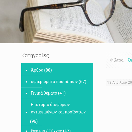
Κατηγορίες
Φίλτρα
Άρθρα
(88)
αφιερώματα προσώπων
(67)
13 Απριλίου 2
Γενικά θέματα
(41)
Η ιστορία διαφόρων
αντικειμένων και προϊόντων
(96)
Θέατρο / Τέχνες
(47)