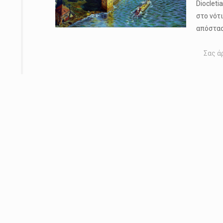
Diocleti
στο νότ
απόστα
Σας ά