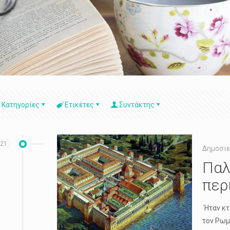
Κατηγορίες
Ετικέτες
Συντάκτης
021
Δημοσιε
Παλ
περ
Ήταν κτ
τον Ρωμ