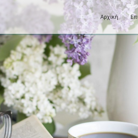
Αρχική
Επ