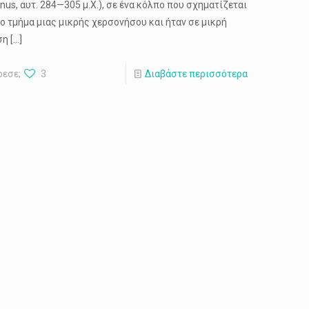
anus, αυτ. 284—305 μ.Χ.), σε ένα κόλπο που σχηματίζεται
ιο τμήμα μιας μικρής χερσονήσου και ήταν σε μικρή
ση
[…]
ρεσε;
3
Διαβάστε περισσότερα