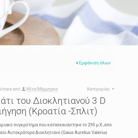
Εμφάνιση όλων
ύτηκε από
Μίνα Μέρμηγκα
Κατηγορίες
άτι του Διοκλητιανού 3 D
ιήγηση (Κροατία -Σπλιτ)
ιριακό συγκρότημα που κατασκευάστηκε το 295 μ.Χ.,από
αίο Αυτοκράτορα Διοκλητιανό (Gaius Aurelius Valerius