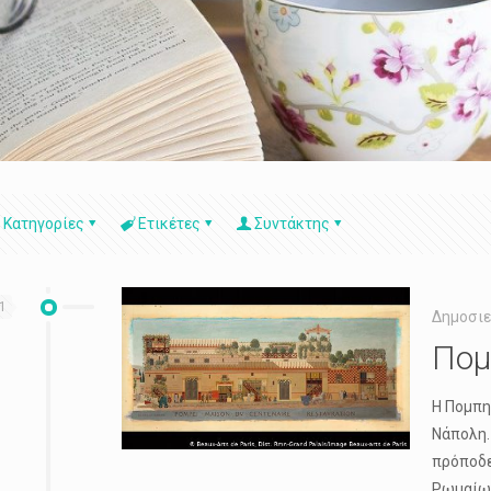
Κατηγορίες
Ετικέτες
Συντάκτης
1
Δημοσιε
Πομ
Η Πομπη
Νάπολη.
πρόποδε
Ρωμαίων