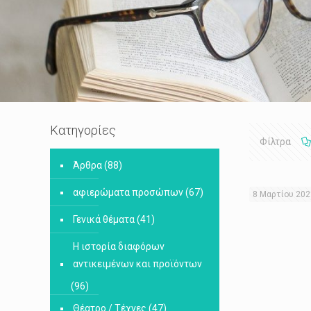
Κατηγορίες
Φίλτρα
Άρθρα
(88)
αφιερώματα προσώπων
(67)
8 Μαρτίου 202
Γενικά θέματα
(41)
Η ιστορία διαφόρων
αντικειμένων και προϊόντων
(96)
Θέατρο / Τέχνες
(47)