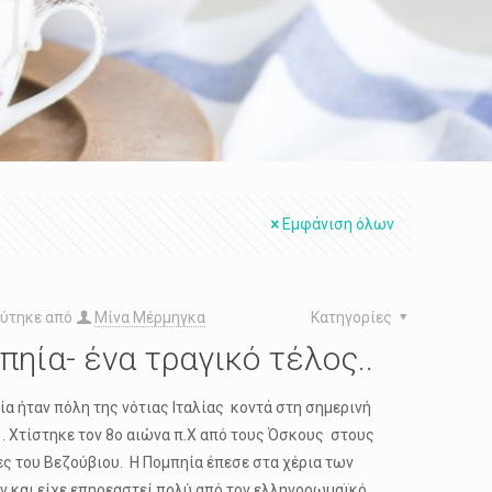
Εμφάνιση όλων
ύτηκε από
Μίνα Μέρμηγκα
Κατηγορίες
πηία- ένα τραγικό τέλος..
ία ήταν πόλη της νότιας Ιταλίας κοντά στη σημερινή
 . Χτίστηκε τον 8ο αιώνα π.Χ από τους Όσκους στους
ς του Βεζούβιου. Η Πομπηία έπεσε στα χέρια των
 και είχε επηρεαστεί πολύ από τον ελληνορωμαϊκό