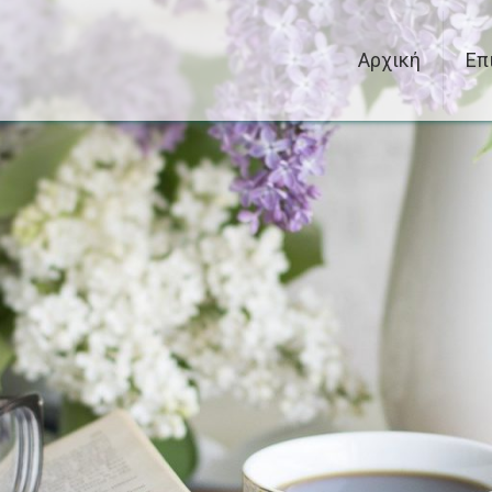
Αρχική
Επ