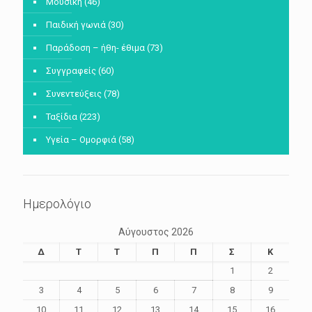
Μουσική
(46)
Παιδική γωνιά
(30)
Παράδοση – ήθη- έθιμα
(73)
Συγγραφείς
(60)
Συνεντεύξεις
(78)
Ταξίδια
(223)
Υγεία – Ομορφιά
(58)
Ημερολόγιο
Αύγουστος 2026
Δ
Τ
Τ
Π
Π
Σ
Κ
1
2
3
4
5
6
7
8
9
10
11
12
13
14
15
16