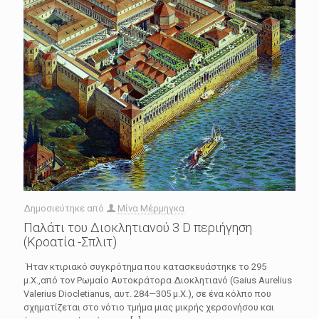
Δημοσιεύτηκε από
Μίνα Μέρμηγκα
Παλάτι του Διοκλητιανού 3 D περιήγηση
(Κροατία -Σπλιτ)
Ήταν κτιριακό συγκρότημα που κατασκευάστηκε το 295
μ.Χ.,από τον Ρωμαίο Αυτοκράτορα Διοκλητιανό (Gaius Aurelius
Valerius Diocletianus, αυτ. 284—305 μ.Χ.), σε ένα κόλπο που
σχηματίζεται στο νότιο τμήμα μιας μικρής χερσονήσου και