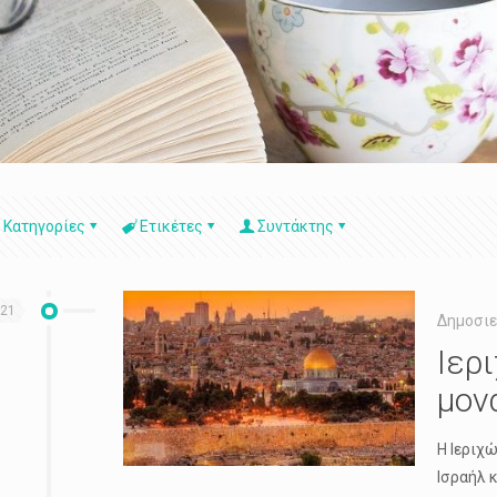
Κατηγορίες
Ετικέτες
Συντάκτης
021
Δημοσιε
Ιερ
μον
Η Ιεριχ
Ισραήλ 