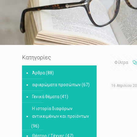
Κατηγορίες
Φίλτρα
Άρθρα
(88)
αφιερώματα προσώπων
(67)
16 Απριλίου 2
Γενικά θέματα
(41)
Η ιστορία διαφόρων
αντικειμένων και προϊόντων
(96)
Θέατρο / Τέχνες
(47)