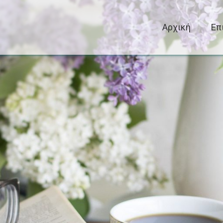
Αρχική
Επ