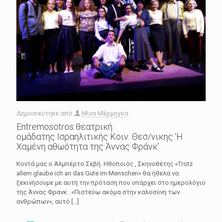
Δημοσιεύτηκε από
Μίνα Μέρμηγκα
Εntremosotros θεατρική
ομάδατης Ισραηλιτικής Κοιν. Θεσ/νικης ‘Η
Χαμένη αθωότητα της Άννας Φράνκ’
Κοντά μας ο Αλμπέρτο Σεβή. Ηθοποιός , Σκηνοθέτης «Trotz
allem glaube ich an das Gute im Menschen» θα ήθελα να
ξεκινήσουμε με αυτή την πρόταση που υπάρχει στο ημερολόγιο
της Άννας Φρανκ . «Πιστεύω ακόμα στην καλοσύνη των
ανθρώπων», αυτό
[…]