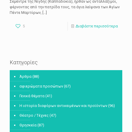
Σεμέντρε της Νίγδης (Καππαδοκία), ήρθαν ως ανταλλάξιμοι,
φέρνοντας από την πατρίδα τους, τα άγια λείψανα των Αγίων
Πέντε Μαρτύρων,
[…]
5
Διαβάστε περισσότερα
Κατηγορίες
Άρθρα
(88)
αφιερώματα προσώπων
(67)
Γενικά θέματα
(41)
Η ιστορία διαφόρων αντικειμένων και προϊόντων
(96)
Θέατρο / Τέχνες
(47)
Θρησκεία
(87)