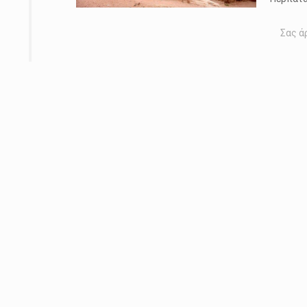
Σας ά