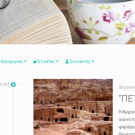
Κατηγορίες
Ετικέτες
Συντάκτης
ου 2021
Δημοσιε
”ΠΕ
Η Αρχαί
αιώνα π
φαράγγι
Περπατά