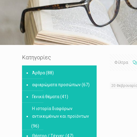
Κατηγορίες
Φίλτρα
Άρθρα
(88)
αφιερώματα προσώπων
(67)
20 Φεβρουαρί
Γενικά θέματα
(41)
Η ιστορία διαφόρων
αντικειμένων και προϊόντων
(96)
Θέατρο / Τέχνες
(47)