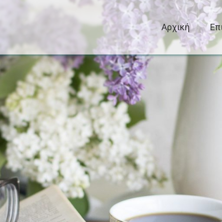
Αρχική
Επ