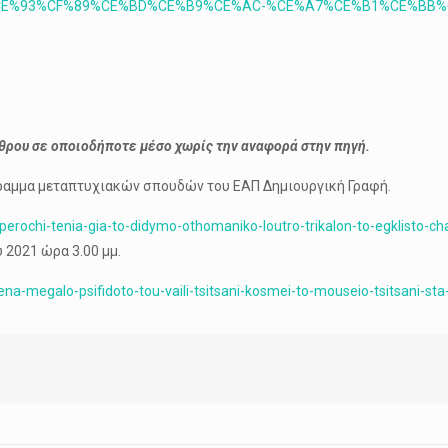
om/%CE%93%CF%89%CE%BD%CE%B9%CE%AC-%CE%A7%CE%B1%CE%B
ρθρου σε οποιοδήποτε μέσο χωρίς την αναφορά στην πηγή.
όγραμμα μεταπτυχιακών σπουδών του ΕΑΠ Δημιουργική Γραφή.
a-yperochi-tenia-gia-to-didymo-othomaniko-loutro-trikalon-to-egklist
 2021 ώρα 3.00 μμ.
a-megalo-psifidoto-tou-vaili-tsitsani-kosmei-to-mouseio-tsitsani-sta-