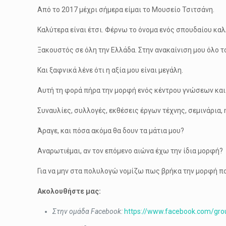
Από το 2017 μέχρι σήμερα είμαι το Μουσείο Τσιτσάνη.
Καλύτερα είναι έτσι. Φέρνω το όνομα ενός σπουδαίου καλ
Ξακουστός σε όλη την Ελλάδα. Στην ανακαίνιση μου όλο 
Και ξαφνικά λένε ότι η αξία μου είναι μεγάλη.
Αυτή τη φορά πήρα την μορφή ενός κέντρου γνώσεων και
Συναυλίες, συλλογές, εκθέσεις έργων τέχνης, σεμινάρια, 
Άραγε, και πόσα ακόμα θα δουν τα μάτια μου?
Αναρωτιέμαι, αν τον επόμενο αιώνα έχω την ίδια μορφή?
Για να μην στα πολυλογώ νομίζω πως βρήκα την μορφή πο
Ακολουθήστε μας:
Στην ομάδα Facebook:
https://www.facebook.com/gr