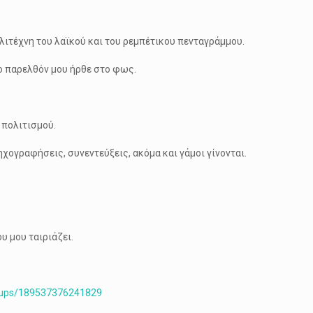
λιτέχνη του λαϊκού και του ρεμπέτικου πενταγράμμου.
το παρελθόν μου ήρθε στο φως.
 πολιτισμού.
ηχογραφήσεις, συνεντεύξεις, ακόμα και γάμοι γίνονται.
υ μου ταιριάζει.
oups/189537376241829