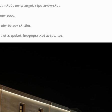
ι, πλούσιοι-φτωχοί, τέρατα-άγγελοι.
δων τους.
ιών έδιναν ελπίδα.
ί, είτε τρελοί. Διαφορετικοί άνθρωποι.