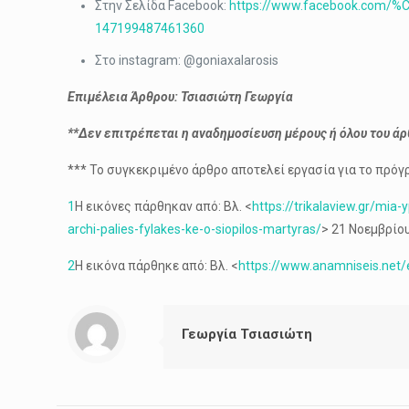
Στην Σελίδα Facebook:
https://www.facebook.c
147199487461360
Στο instagram: @goniaxalarosis
Επιμέλεια Άρθρου: Τσιασιώτη Γεωργία
**Δεν επιτρέπεται η αναδημοσίευση μέρους ή όλου του ά
*** Το συγκεκριμένο άρθρο αποτελεί εργασία για το πρ
1
Η εικόνες πάρθηκαν από: Βλ. <
https://trikalaview.gr/mi
archi-palies-fylakes-ke-o-siopilos-martyras/
> 21 Νοεμβρίου
2
Η εικόνα πάρθηκε από: Βλ. <
https://www.anamniseis.net/en
Γεωργία Τσιασιώτη