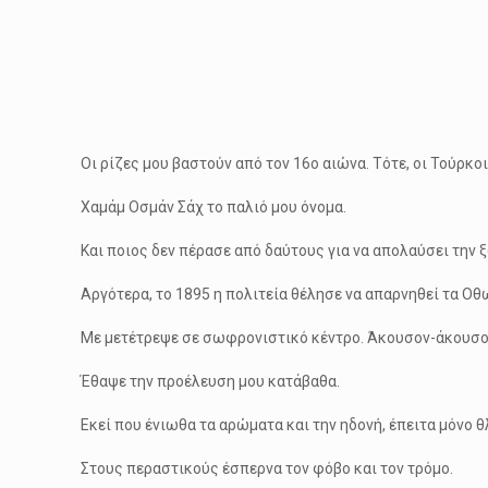
Οι ρίζες μου βαστούν από τον 16ο αιώνα. Τότε, οι Τούρκο
Χαμάμ Οσμάν Σάχ το παλιό μου όνομα.
Και ποιος δεν πέρασε από δαύτους για να απολαύσει την
Αργότερα, το 1895 η πολιτεία θέλησε να απαρνηθεί τα Οθ
Με μετέτρεψε σε σωφρονιστικό κέντρο. Άκουσον-άκουσ
Έθαψε την προέλευση μου κατάβαθα.
Εκεί που ένιωθα τα αρώματα και την ηδονή, έπειτα μόνο θ
Στους περαστικούς έσπερνα τον φόβο και τον τρόμο.