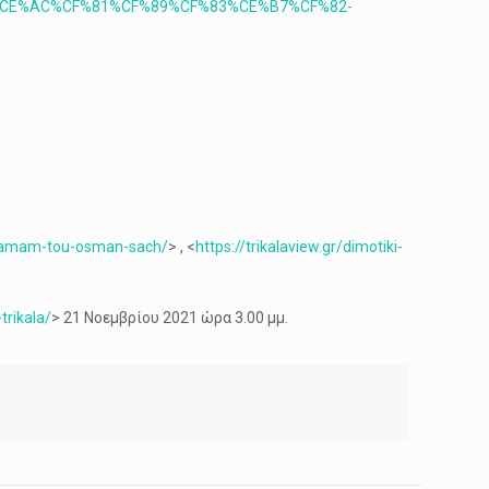
B%CE%AC%CF%81%CF%89%CF%83%CE%B7%CF%82-
o-chamam-tou-osman-sach/
> , <
https://trikalaview.gr/dimotiki-
trikala/
> 21 Νοεμβρίου 2021 ώρα 3.00 μμ.