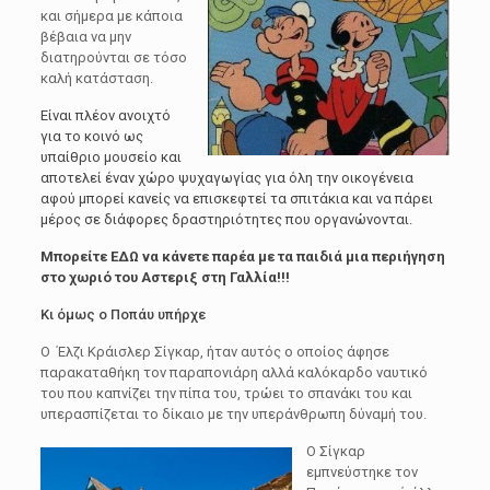
και σήμερα με κάποια
βέβαια να μην
διατηρούνται σε τόσο
καλή κατάσταση.
Είναι πλέον ανοιχτό
για το κοινό ως
υπαίθριο μουσείο και
αποτελεί έναν χώρο ψυχαγωγίας για όλη την οικογένεια
αφού μπορεί κανείς να επισκεφτεί τα σπιτάκια και να πάρει
μέρος σε διάφορες δραστηριότητες που οργανώνονται.
Μπορείτε
ΕΔΩ
να κάνετε παρέα με τα παιδιά μια περιήγηση
στο χωριό του Αστεριξ στη Γαλλία!!!
Κι όμως ο Ποπάυ υπήρχε
Ο Έλζι Κράισλερ Σίγκαρ, ήταν αυτός ο οποίος άφησε
παρακαταθήκη τον παραπονιάρη αλλά καλόκαρδο ναυτικό
του που καπνίζει την πίπα του, τρώει το σπανάκι του και
υπερασπίζεται το δίκαιο με την υπεράνθρωπη δύναμή του.
Ο Σίγκαρ
εμπνεύστηκε τον