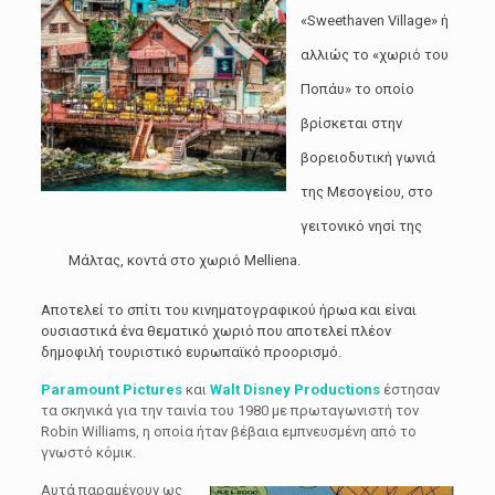
«Sweethaven Village» ή
αλλιώς το «χωριό του
Ποπάυ» το οποίο
βρίσκεται στην
βορειοδυτική γωνιά
της Μεσογείου, στο
γειτονικό νησί της
Μάλτας, κοντά στο χωριό Melliena.
Αποτελεί το σπίτι του κινηματογραφικού ήρωα και είναι
ουσιαστικά ένα θεματικό χωριό που αποτελεί πλέον
δημοφιλή τουριστικό ευρωπαϊκό προορισμό.
Paramount Pictures
και
Walt Disney Productions
έστησαν
τα σκηνικά για την ταινία του 1980 με πρωταγωνιστή τον
Robin Williams, η οποία ήταν βέβαια εμπνευσμένη από το
γνωστό κόμικ.
Αυτά παραμένουν ως