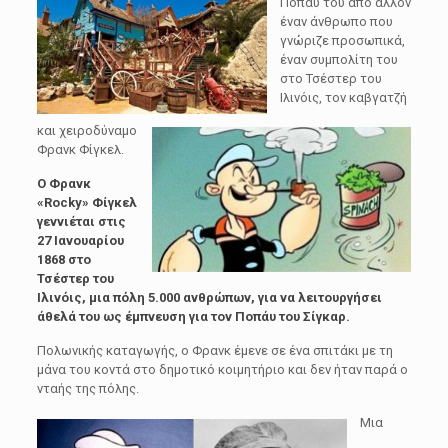
Ποπάυ του από άλλον
έναν άνθρωπο που
γνώριζε προσωπικά,
έναν συμπολίτη του
στο Τσέστερ του
Ιλινόις, τον καβγατζή
και χειροδύναμο
Φρανκ Φίγκελ.
Ο Φρανκ
«Rocky» Φίγκελ
γεννιέται στις
27 Ιανουαρίου
1868 στο
Τσέστερ του
Ιλινόις, μια πόλη 5.000 ανθρώπων, για να λειτουργήσει
άθελά του ως έμπνευση για τον Ποπάυ του Σίγκαρ.
Πολωνικής καταγωγής, ο Φρανκ έμενε σε ένα σπιτάκι με τη
μάνα του κοντά στο δημοτικό κοιμητήριο και δεν ήταν παρά ο
νταής της πόλης.
Μια