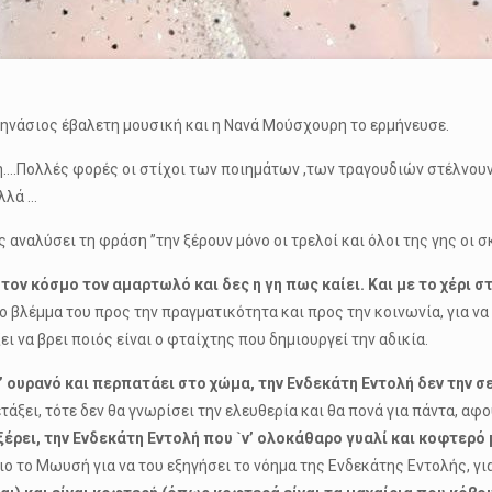
τζηνάσιος έβαλετη μουσική και η Νανά Μούσχουρη το ερμήνευσε.
τολή….Πολλές φορές οι στίχοι των ποιημάτων ,των τραγουδιών στέλνου
ολλά …
ς αναλύσει τη φράση ”την ξέρουν μόνο οι τρελοί και όλοι της γης οι σ
ον κόσμο τον αμαρτωλό και δες η γη πως καίει. Και με το χέρι στη
 βλέμμα του προς την πραγματικότητα και προς την κοινωνία, για να εν
 να βρει ποιός είναι ο φταίχτης που δημιουργεί την αδικία.
’ ουρανό και περπατάει στο χώμα, την Ενδεκάτη Εντολή δεν την σ
τάξει, τότε δεν θα γνωρίσει την ελευθερία και θα πονά για πάντα, αφ
έρει, την Ενδεκάτη Εντολή που `ν’ ολοκάθαρο γυαλί και κοφτερό 
ο το Μωυσή για να του εξηγήσει το νόημα της Ενδεκάτης Εντολής, για 