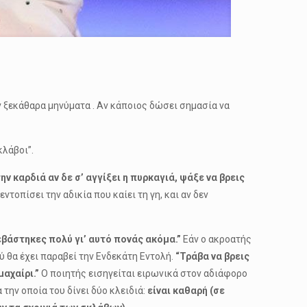
ν ξεκάθαρα μηνύματα . Αν κάποιος δώσει σημασία να
κλάβοι”.
ν καρδιά αν δε σ’ αγγίξει η πυρκαγιά, ψάξε να βρεις
τοπίσει την αδικία που καίει τη γη, και αν δεν
εβάστηκες πολύ γι’ αυτό πονάς ακόμα.”
Εάν ο ακροατής
ού θα έχει παραβεί την Ενδεκάτη Εντολή.
“Τράβα να βρεις
μαχαίρι.”
Ο ποιητής εισηγείται ειρωνικά στον αδιάφορο
την οποία του δίνει δύο κλειδιά:
είναι καθαρή (σε