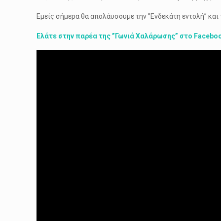
Εμείς σήμερα θα απολάυσουμε την ”Ενδεκάτη εντολή” και τ
Ελάτε στην παρέα της ”Γωνιά Χαλάρωσης” στο Facebo