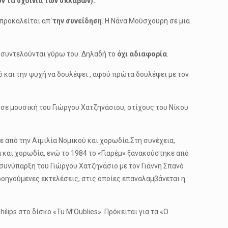
υν τα σχοινιά των σκλάβων).
 προκαλείται απ΄
την συνείδηση
. Η Νάνα Μούσχουρη σε μια
α συντελούνται γύρω του. Δηλαδή το
όχι αδιαφορία
.
ό και την ψυχή να δουλέψει , αφού πρώτα δουλέψει με τον
 σε μουσική του Γιώργου Χατζηνάσιου, στίχους του Νίκου
ε από την Αιμιλία Νομικού και χορωδία.Στη συνέχεια,
και χορωδία, ενώ το 1984 το «Γιαρέμ» ξανακούστηκε από
συνύπαρξη του Γιώργου Χατζηνάσιο με τον Γιάννη Σπανό
προηγούμενες εκτελέσεις, στις οποίες επαναλαμβάνεται η
ips στο δίσκο «Tu M’Oublies». Πρόκειται για τα «Ο