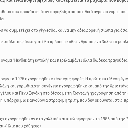
αι) και είναι κοφτερή (όπως κοφτερά είναι τα μαχαίρια που κόβο
ναίσθημα που προκύπτει όταν παραβείς κάποιο ηθικό άγραφο νόμο, που
ία
.
 να συμμετέχει στο γίγνεσθαι και να μην αδιαφορεί ή σιωπά για όσ
ις υπόλοιπες δέκα γιατί θα πρέπει ο κάθε άνθρωπος να βάλει το μυαλ
ο όνομα ”Ηενδεκάτη εντολή” και περιλαμβάνει άλλα δώδεκα τραγούδια
ιαρέμ» το 1975 ηχογραφήθηκε τέσσερις φορές! Η πρώτη εκτέλεση έγιν
άνη και χορωδία,στη συνέχεια ηχογραφήθηκε και από την Χριστιάνα 
έλου και Πένυ Ξενάκη στο δίσκο με τη ζωντανή ηχογράφηση από τη 
ρη
υπάρχει μια καινούργια στροφή, η τρίτη, που δεν ακούγεται στις 
» ηχογραφήθηκαν στα γαλλικά και κυκλοφόρησαν το 1986 από την Phil
αι «Ήλιε που χάθηκες».