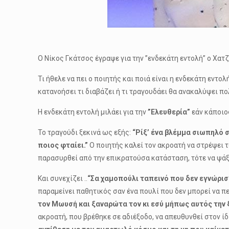
Ο Νίκος Γκάτσος έγραψε για την ”ενδεκάτη εντολή” ο Χα
Τι ήθελε να πει ο ποιητής και ποιά είναι η ενδεκάτη εν
κατανοήσει τι διαβάζει ή τι τραγουδάει θα ανακαλύψει π
Η ενδεκάτη εντολή μιλάει για την
”Ελευθερία”
εάν κάποιο
Το τραγούδι ξεκινά ως εξής:
“Ρίξ’ ένα βλέμμα σιωπηλό στ
ποιος φταίει.”
Ο ποιητής καλεί τον ακροατή να στρέψει το
παρασυρθεί από την επικρατούσα κατάσταση, τότε να ψάξει
Και συνεχίζει ..
“Σα χαμοπούλι ταπεινό που δεν εγνώρισ
παραμείνει παθητικός σαν ένα πουλί που δεν μπορεί να πε
τον Μωυσή και ξαναρώτα τον κι εσύ μήπως αυτός την ξ
ακροατή, που βρέθηκε σε αδιέξοδο, να απευθυνθεί στον ίδι