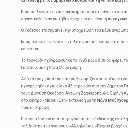
αντίθεση με τον αμαρτωλό κόσμο και τη γη που καίγετ
Κάποιοι λένε οτι είναι
η αγάπη
, κάποιοι οτι είναι το συ
συνέντευξη όταν ρωτήθηκε είχε πει οτι είναι
η αυτογνωσ
Ο Γκάτσος επισημαίνει την υποχρέωση του κάθε ανθρώπου
Ισως τελικά η ενδεκάτη εντολή είναι πιο περίπλοκη από τ
εαυτό του…
Το τραγούδι ηχογραφήθηκε το 1985 και ο δίσκος φέρει τ
Γκάτσου, με τη Νάνα Μούσχουρη.
Από τα τραγούδια του δίσκου ξεχωρίζει και το «Γιαρέμ γ
ηχογραφήθηκε για δίσκο 45 στροφών από την Δήμητρα Γαλ
τους Διονύση Θεοδόση, Αντώνη Ζαφειρόπουλο, Ειρήνη Αγγ
στο κέντρο «Michel».Στην εκτέλεση με τη
Νάνα Μούσχου
πρώτη στροφή.
Επίσης τέσσερα από τα τραγούδια της «Ενδεκάτης εντολής
ταξιδιώτης του ονείρου», «Αλληλούια», «Πέφτει βροχή» κ