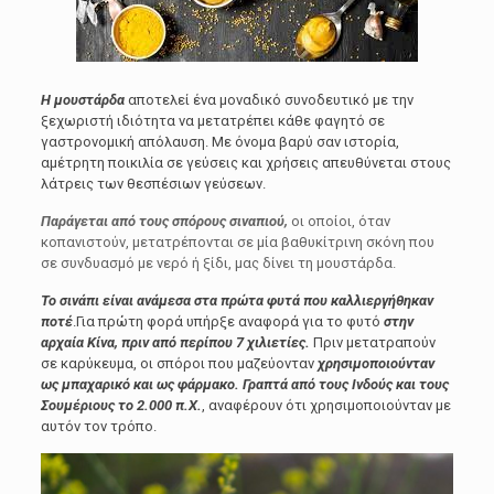
Η μουστάρδα
αποτελεί ένα μοναδικό συνοδευτικό με την
ξεχωριστή ιδιότητα να μετατρέπει κάθε φαγητό σε
γαστρονομική απόλαυση. Με όνομα βαρύ σαν ιστορία,
αμέτρητη ποικιλία σε γεύσεις και χρήσεις απευθύνεται στους
λάτρεις των θεσπέσιων γεύσεων.
Παράγεται από τους σπόρους σιναπιού,
οι οποίοι, όταν
κοπανιστούν, μετατρέπονται σε μία βαθυκίτρινη σκόνη που
σε συνδυασμό με νερό ή ξίδι, μας δίνει τη μουστάρδα.
Το σινάπι είναι ανάμεσα στα πρώτα φυτά που καλλιεργήθηκαν
ποτέ
.Για πρώτη φορά υπήρξε αναφορά για το φυτό
στην
αρχαία Κίνα, πριν από περίπου 7 χιλιετίες.
Πριν μετατραπούν
σε καρύκευμα, οι σπόροι που μαζεύονταν
χρησιμοποιούνταν
ως μπαχαρικό και ως φάρμακο.
Γραπτά από τους Ινδούς και τους
Σουμέριους το 2.000 π.Χ.
, αναφέρουν ότι χρησιμοποιούνταν με
αυτόν τον τρόπο.