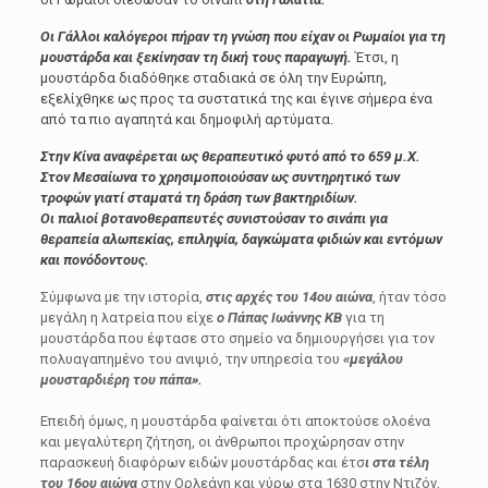
Οι Γάλλοι καλόγεροι πήραν τη γνώση που είχαν οι Ρωμαίοι για τη
μουστάρδα και ξεκίνησαν τη δική τους παραγωγή.
Έτσι, η
μουστάρδα διαδόθηκε σταδιακά σε όλη την Ευρώπη,
εξελίχθηκε ως προς τα συστατικά της και έγινε σήμερα ένα
από τα πιο αγαπητά και δημοφιλή αρτύματα.
Στην Κίνα αναφέρεται ως θεραπευτικό φυτό από το 659 μ.Χ.
Στον Μεσαίωνα το χρησιμοποιούσαν ως συντηρητικό των
τροφών γιατί σταματά τη δράση των βακτηριδίων.
Οι παλιοί βοτανοθεραπευτές συνιστούσαν το σινάπι για
θεραπεία αλωπεκίας, επιληψία, δαγκώματα φιδιών και εντόμων
και πονόδοντους.
Σύμφωνα με την ιστορία,
στις αρχές του 14ου αιώνα
, ήταν τόσο
μεγάλη η λατρεία που είχε
ο Πάπας Ιωάννης ΚΒ
για τη
μουστάρδα που έφτασε στο σημείο να δημιουργήσει για τον
πολυαγαπημένο του ανιψιό, την υπηρεσία του
«μεγάλου
μουσταρδιέρη του πάπα».
Επειδή όμως, η μουστάρδα φαίνεται ότι αποκτούσε ολοένα
και μεγαλύτερη ζήτηση, οι άνθρωποι προχώρησαν στην
παρασκευή διαφόρων ειδών μουστάρδας και έτσ
ι στα τέλη
του 16ου αιώνα
στην Ορλεάνη και γύρω στα 1630 στην Ντιζόν,