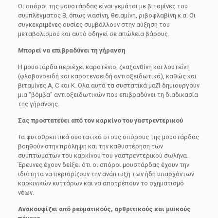
Οι σπόροι της μουστάρδας είναι γεμάτοι με βιταμίνες του
συμπλέγματος Β, όπως νιασίνη, θειαμίνη, ριβοφλαβίνη κ.α. Οι
συγκεκριμένες ουσίες συμβάλλουν στην αύξηση του
μεταβολισμού και αυτό οδηγεί σε απώλεια βάρους.
Μπορεί να επιβραδύνει τη γήρανση
Η μουστάρδα περιέχει καροτένιο, ζεαξανθίνη και λουτεΐνη
(φλαβονοειδή και καροτενοειδή αντιοξειδωτικά), καθώς και
βιταμίνες Α, C και Κ. Όλα αυτά τα συστατικά μαζί δημιουργούν
μια “βόμβα” αντιοξειδωτικών που επιβραδύνει τη διαδικασία
της γήρανσης.
Σας προστατεύει από τον καρκίνο του γαστρεντερικού
Τα φυτοθρεπτικά συστατικά στους σπόρους της μουστάρδας
βοηθούν στην πρόληψη και την καθυστέρηση των
συμπτωμάτων του καρκίνου του γαστρεντερικού σωλήνα.
Έρευνες έχουν δείξει ότι οι σπόροι μουστάρδας έχουν την
ιδιότητα να περιορίζουν την ανάπτυξη των ήδη υπαρχόντων
καρκινικών κυττάρων και να αποτρέπουν το σχηματισμό
νέων.
Ανακουφίζει από ρευματικούς, αρθριτικούς και μυικούς