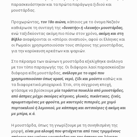
παρασκευάστηκαν και τα πρώτα παράγωγα ξιδιού και
μουστάρδας.
Προχωρώντας
, τον 18ο αιώνα,
κάποιος με το όνομα Νεζεόν
καθιέρωσε τη συνταγή της
«δυνατής» ή «λευκής» μουστάρδας,
ενώ ταξιδεύοντας ακόμη πιο πίσω στον χρόνο
, ακόμη και στη
Βίβλο
αναφέρονται οι «σπόροι σιναπιού», αφού οι Ελληνες και
οι Ρωμαίοι χρησιμοποιούσαν τους σπόρους της μουστάρδας,
για την καρύκευση κρεάτων και ψαριών.
Στο πέρασμα των αιώνων η μουστάρδα εξελίχθηκε ανάλογα
με τον τόπο παραγωγής της. Οι διάφοροι λαοί παρασκεύαζαν
διάφορα είδη μουστάρδας,
ανάλογα με το υγρό που
χρησιμοποιούσαν όπως κρασί, νερό, ξίδι και μούστο
καθώς και
τα διαφορετικά μπαχαρικά. Έτσι, στη σύγχρονη εποχή,
φτάσαμε να βρίσκουμε
μία τεράστια ποικιλία από μουστάρδες,
από άσπρες μέχρι σκούρες κίτρινες, γλυκές, πικάντικες, ξινές,
αρωματισμένες με φρούτα, με καυτερές πιπεριές, με χυμό
πορτοκαλιού ή λεμονιού, με κάππαρη και αντσούγιες ή ακόμη και
με μπίρα, κ.ά.
Η μουστάρδα, όπως τη γνωρίζουμε με τη συνηθισμένη της
μορφή,
είναι μια αλοιφή που φτιάχνεται από τους τριμμένους
σπόρους της μαύρης μουστάρδας και της άσπρης και λέγεται