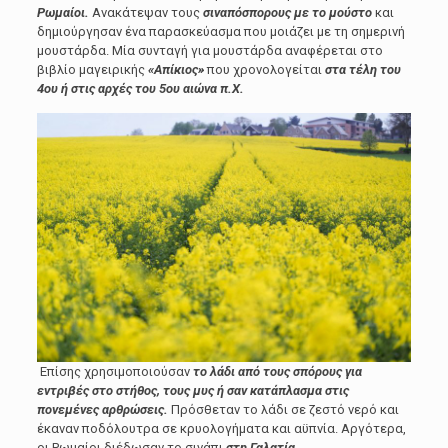
Ρωμαίοι.
Ανακάτεψαν τους
σιναπόσπορους με το μούστο
και
δημιούργησαν ένα παρασκεύασμα που μοιάζει με τη σημερινή
μουστάρδα. Μία συνταγή για μουστάρδα αναφέρεται στο
βιβλίο μαγειρικής
«Απίκιος»
που χρονολογείται
στα τέλη του
4ου ή στις αρχές του 5ου αιώνα π.Χ.
Επίσης χρησιμοποιούσαν
το λάδι από τους σπόρους για
εντριβές στο στήθος, τους μυς ή σαν κατάπλασμα στις
πονεμένες αρθρώσεις.
Πρόσθεταν το λάδι σε ζεστό νερό και
έκαναν ποδόλουτρα σε κρυολογήματα και αϋπνία. Αργότερα,
οι Ρωμαίοι διέδωσαν το σινάπι
στη Γαλατία.