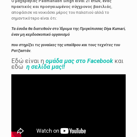
Ο μαχαραγιάς Padmanabh Singh είναι 21 ετών, ένας
πρακτικός και προσγειωμένος σύγχρονος βασιλιάς
,
αποφάσισε να νοικιάσει μέρος του παλατιού αλλά το
σημαντικότερο είναι ότι:
Τα έσοδα θα διατεθούν στο Ίδρυμα της Πριγκίπισσας Diya Kumari,
έναν μη κερδοσκοπικό οργανισμό
που στηρίζει τις γυναίκες της υπαίθρου και τους τεχνίτες του
Ρατζαστάν.
Εδώ είναι η
ομάδα μας στο Facebook
και
εδώ
η
σελίδα μας!!