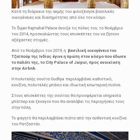
Κατά τη διάρκεια της ακμής του φιλοξένησε βασιλικές
οικογένειες και διασημότητες από όλο τον κόσμο.
Το Šujan Rajmahal Palace άνοιξε τις πύλες του, το Νοέμβριο
του 2014, προσκαλώντας τους επισκέπτες του να ζήσουν
αξέχαστες στιγμές.
Από το Νοέμβριο του 2019, η
βασιλική οικογένεια του
Τζαϊπούρ της Ινδίας έγινε η πρώτη στον κόσμο που έδωσε
το παλάτι της, το City Palace of Jaipur, προς ενοικίαση
στην Airbnb.
Η πολυτελής σουίτα Gudliya περιλαμβάνει καθιστικό,
κουζίνα, πολυτελές μπάνιο και ιδιωτική εσωτερική πισίνα.
Στους επισκέπτες της σουίτας θα προσφέρεται υπηρεσία
μπάτλερ και ξεναγού που θα αναλάβει τις περιηγήσεις τους
στην πόλη.
Το φαγητό θα περιλαμβάνει πιάτα από την αυθεντική κουζίνα
του Ρατζαστάν.