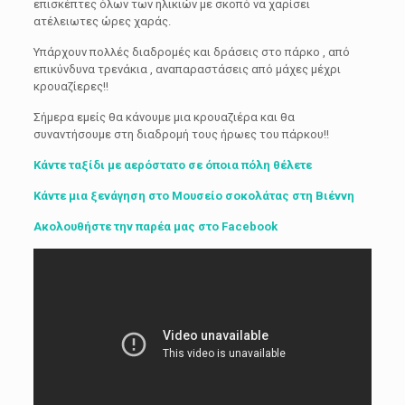
επισκέπτες όλων των ηλικιών με σκοπό να χαρίσει
ατέλειωτες ώρες χαράς.
Υπάρχουν πολλές διαδρομές και δράσεις στο πάρκο , από
επικύνδυνα τρενάκια , αναπαραστάσεις από μάχες μέχρι
κρουαζίερες!!
Σήμερα εμείς θα κάνουμε μια κρουαζιέρα και θα
συναντήσουμε στη διαδρομή τους ήρωες του πάρκου!!
Κάντε ταξίδι με αερόστατο σε όποια πόλη θέλετε
Κάντε μια ξενάγηση στο Μουσείο σοκολάτας στη Βιέννη
Ακολουθήστε την παρέα μας στο Facebook