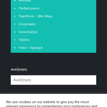
Μουσική
Παιδική γωνιά
Παράδοση – ήθη- έθιμα
Συγγραφείς
Συνεντεύξεις
Ταξίδια
Υγεία – Ομορφιά
Αναζήτηση
We use cookies on our website to give you the most
relevant experience by remembering your preferences and