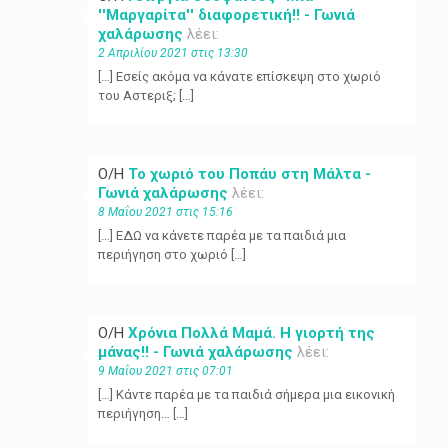
''Μαργαρίτα'' διαφορετική!! - Γωνιά
χαλάρωσης
λέει:
2 Απριλίου 2021 στις 13:30
[…] Εσείς ακόμα να κάνατε επίσκεψη στο χωριό
του Αστεριξ; […]
Ο/Η
Το χωριό του Ποπάυ στη Μάλτα -
Γωνιά χαλάρωσης
λέει:
8 Μαΐου 2021 στις 15:16
[…] ΕΔΩ να κάνετε παρέα με τα παιδιά μια
περιήγηση στο χωριό […]
Ο/Η
Χρόνια Πολλά Μαμά. Η γιορτή της
μάνας!! - Γωνιά χαλάρωσης
λέει:
9 Μαΐου 2021 στις 07:01
[…] Κάντε παρέα με τα παιδιά σήμερα μια εικονική
περιήγηση… […]