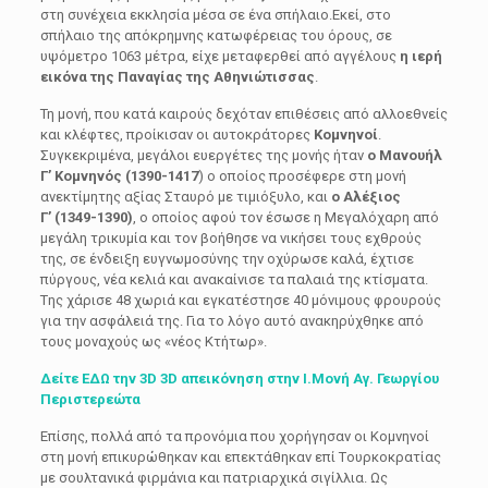
στη συνέχεια εκκλησία μέσα σε ένα σπήλαιο.Eκεί, στο
σπήλαιο της απόκρημνης κατωφέρειας του όρους, σε
υψόμετρο 1063 μέτρα, είχε μεταφερθεί από αγγέλους
η ιερή
εικόνα της Παναγίας της Aθηνιώτισσας
.
Τη μονή, που κατά καιρούς δεχόταν επιθέσεις από αλλοεθνείς
και κλέφτες, προίκισαν οι αυτοκράτορες
Κομνηνοί
.
Συγκεκριμένα, μεγάλοι ευεργέτες της μονής ήταν
ο Μανουήλ
Γ’ Κομνηνός (1390-1417
) ο οποίος προσέφερε στη μονή
ανεκτίμητης αξίας Σταυρό με τιμιόξυλο, και
ο Αλέξιος
Γ’ (1349-1390)
, ο οποίος αφού τον έσωσε η Mεγαλόχαρη από
μεγάλη τρικυμία και τον βοήθησε να νικήσει τους εχθρούς
της, σε ένδειξη ευγνωμοσύνης την οχύρωσε καλά, έχτισε
πύργους, νέα κελιά και ανακαίνισε τα παλαιά της κτίσματα.
Tης χάρισε 48 χωριά και εγκατέστησε 40 μόνιμους φρουρούς
για την ασφάλειά της. Για το λόγο αυτό ανακηρύχθηκε από
τους μοναχούς ως «νέος Kτήτωρ».
Δείτε ΕΔΩ την 3D 3D απεικόνηση στην Ι.Μονή Αγ. Γεωργίου
Περιστερεώτα
Επίσης, πολλά από τα προνόμια που χορήγησαν οι Kομνηνοί
στη μονή επικυρώθηκαν και επεκτάθηκαν επί Tουρκοκρατίας
με σουλτανικά φιρμάνια και πατριαρχικά σιγίλλια. Ως