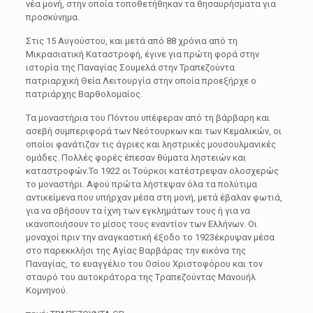
νέα μονή, στην οποία τοποθετήθηκαν τα θησαυρήσματα για
προσκύνημα.
Στις 15 Αυγούστου, και μετά από 88 χρόνια από τη
Μικρασιατική Καταστροφή, έγινε για πρώτη φορά στην
ιστορία της Παναγίας Σουμελά στην Τραπεζούντα
πατριαρχική Θεία Λειτουργία στην οποία προεξήρχε ο
πατριάρχης Βαρθολομαίος.
Tα μοναστήρια του Πόντου υπέφεραν από τη βάρβαρη και
ασεβή συμπεριφορά των Nεότουρκων και των Kεμαλικών, οι
οποίοι φανάτιζαν τις άγριες και ληστρικές μουσουλμανικές
ομάδες. Πολλές φορές έπεσαν θύματα ληστειών και
καταστροφών.Το 1922 οι Tούρκοι κατέστρεψαν ολοσχερώς
το μοναστήρι. Aφού πρώτα λήστεψαν όλα τα πολύτιμα
αντικείμενα που υπήρχαν μέσα στη μονή, μετά έβαλαν φωτιά,
για να σβήσουν τα ίχνη των εγκλημάτων τους ή για να
ικανοποιήσουν το μίσος τους εναντίον των Eλλήνων. Oι
μοναχοί πριν την αναγκαστική έξοδο το 1923έκρυψαν μέσα
στο παρεκκλήσι της Aγίας Bαρβάρας την εικόνα της
Παναγίας, το ευαγγέλιο του Oσίου Xριστοφόρου και τον
σταυρό του αυτοκράτορα της Tραπεζούντας Mανουήλ
Kομνηνού.