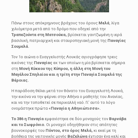
Πάνω στους απόκρημνους βράχους του όρους
Μελά
, λίγα
χιλιόμετρα μετά από το δρόμο που οδηγεί από την
Τραπεζούντα στη Ματσούκα,
βρίσκεται γαντζωμένη η ιερά
βασιλική, πατριαρχική και σταυροπηγιακή μονή της
Παναγίας
Σουμελά.
Τον 1ο αιώνα ο Ευαγγελιστής Λουκάς αγιογράφησε τρεις
εικόνες της
Παναγίας
εκ των οποίων η μία βρίσκεται σήμερα
στη
Μονή Κύκκου της Κύπρου, η άλλη στη Μονή του
Μεγάλου Σπηλαίου και η τρίτη στην Παναγία Σουμελά της
Βέροιας.
Η παράδοση θέλει μετά τον θάνατο του Ευαγγελιστή Λουκά,
την εικόνα να την φέρνει στην Αθήνα ο μαθητής του Ανανίας,
και να την τοποθετεί σε περικαλλή ναό. Γι’ αυτό το λόγο
ονομάστηκε πρώτα
«Παναγία η Αθηνιώτισσα».
Το 386 η Παναγία
εμφανίστηκε σε δύο μοναχούς τον
Bαρνάβα
και το Σωφρόνιο.
Οι μοναχοί οδηγήθηκαν στις απάτητες
βουνοκορφές του
Πόντου, στο όρος Μελά,
κι εκεί με τη
βοήθεια της γειτονικής μονής
Bαζελώνα
έχτισαν ένα κελί και