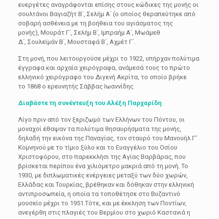
ευεργέτες αναγράφονται επίσης στους κώδικες της μονής οι
σουλτάνοι Βαγιαζήτ Β΄, Σελήμ Α΄ (ο οποίος θεραπεύτηκε από
σοβαρή ασθένεια με τη βοήθεια του αγιάσματος της
μονής), Μουράτ Γ΄, Σελήμ Β΄, Iμπραήμ A΄, Μωάμεθ
Δ΄, Σουλεϊμάν Β΄, Μουσταφά Β΄, Αχμέτ Γ΄.
Στη μονή, που λειτουργούσε μέχρι το 1922, υπήρχαν πολύτιμα
έγγραφα και αρχαία χειρόγραφα, ανάμεσά τους το πρώτο
ελληνικό χειρόγραφο του Διγενή Aκρίτα, το οποίο βρήκε
το 1868 ο ερευνητής Σάββας Iωαννίδης.
Διαβάστε τη συνέντευξη του Αλέξη Παρχαρίδη
Λίγο πριν από τον ξεριζωμό των Ελλήνων του Πόντου, οι
μοναχοί έθαψαν τα πολύτιμα θησαυρήσματα της μονής,
δηλαδή την εικόνα της Παναγίας, τον σταυρό του Μανουήλ Γ’
Κομνηνού με το τίμιο ξύλο και το Ευαγγέλιο του Οσίου
Χριστοφόρου, στο παρεκκλήσι της Αγίας Βαρβάρας, που
βρίσκεται περίπου ένα χιλιόμετρο μακριά από τη μονή. Το
1930, με διπλωματικές ενέργειες μεταξύ των δύο χωρών,
Ελλάδας και Τουρκίας, βρέθηκαν και δόθηκαν στην ελληνική
αντιπροσωπεία, η οποία τα τοποθέτησε στο Βυζαντινό
μουσείο μέχρι το 1951.Τότε, και με έκκληση των Ποντίων,
ανεγέρθη στις πλαγιές του Βερμίου στο χωριό Καστανιά η