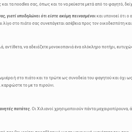
και τα noodles σας, όπως και το να ρεύεστε μετά από το φαγητό, δεί
σας, γιατί υποδηλώνει ότι είστε ακόμη πεινασμένοι
και υπονοεί ότι ο
 και λίγο στο πιάτο σας συνεπάγεται ασέβεια προς τον οικοδεσπότη κ
λλά, αντίθετα, να αδειάζετε μονοκοπανιά ένα ολόκληρο ποτήρι, ευτυχώ
ωμιέρα ή στο πιάτο και το τρώτε ως συνοδεία του φαγητού και όχι ως
ι καρφώστε το με το πιρούνι.
γανητές πατάτες.
Οι Χιλιανοί χρησιμοποιούν πάντα μαχαιροπίρουνα, 