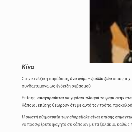
Κίνα
Στην κινέζικη παράδοση
, ένα ψάρι – ή άλλο ζώο
όπως π.χ.
συνδαιτυμόνα ως ένδειξη σεβασμού.
Επίσης,
απαγορεύεται να γυρίσει πλευρά το ψάρι στην πι
Κάποιοι επίσης θεωρούν ότι με αυτό τον τρόπο, προκαλο
Η σωστή εθιμοτυπία των chopsticks είναι επίσης σημαντικ
να προσφέρετε φαγητό σε κάποιον με τα ξυλάκια, καθώς τ