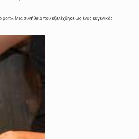
ο port». Μια συνήθεια που εξελίχθηκε ως ένας ευγενικός