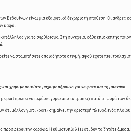
ων Βεδουίνων είναι μια εξαιρετικά ξεχωριστή υπόθεση. Οι άνδρες κ
ν καφέ .
ι κατάλληλος για το σερβίρισμα. Στη συνέχεια, κάθε επισκέπτης παίρν
ά.
πορείτε να σταματήσετε οποιαδήποτε στιγμή, αφού έχετε πιεί τουλάχι
ς και χρησιμοποιείστε μαχαιροπήρουνο για να φάτε και τη μπανάνα.
με port πρέπει να περάσει γύρω από το τραπέζι κατά τη φορά των δε
υν ότι μάλλον γιατί «port» σημαίνει την αριστερή πλευρά ενός πλοίο
ας προσφέρει την καράφα; Η εθιμοτυπία λέει ότι δεν το ζητάτε άμεσα,