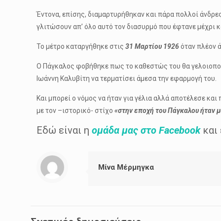
Έντονα, επίσης, διαμαρτυρήθηκαν και πάρα πολλοί άνδρε
γλιτώσουν απ’ όλο αυτό τον διασυρμό που έφτανε μέχρι κ
Το μέτρο καταργήθηκε στις
31 Μαρτίου 1926
όταν πλέον ά
Ο Πάγκαλος φοβήθηκε πως το καθεστώς του θα γελοιοποι
Ιωάννη Καλυβίτη να τερματίσει άμεσα την εφαρμογή του.
Και μπορεί ο νόμος να ήταν για γέλια αλλά αποτέλεσε κα
με τον –ιστορικό- στίχο
«στην εποχή του Πάγκαλου ήταν μ
Εδώ είναι η
ομάδα μας στο Facebook
και
Μίνα Μέρμηγκα