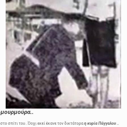
ομουρμούρα..
 στο σπίτι του…Όοχι εκεί έκανε τον δικτάτορα
η κυρία Πάγγαλου ..