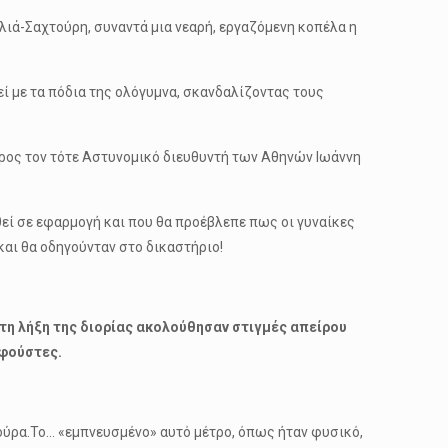
λιά-Σαχτούρη, συναντά μια νεαρή, εργαζόμενη κοπέλα η
ί με τα πόδια της ολόγυμνα, σκανδαλίζοντας τους
προς τον τότε Αστυνομικό διευθυντή των Αθηνών Ιωάννη
τεθεί σε εφαρμογή και που θα προέβλεπε πως οι γυναίκες
αι θα οδηγούνταν στο δικαστήριο!
τη λήξη της διορίας ακολούθησαν στιγμές απείρου
 φούστες.
εζούρα.Το… «εμπνευσμένο» αυτό μέτρο, όπως ήταν φυσικό,