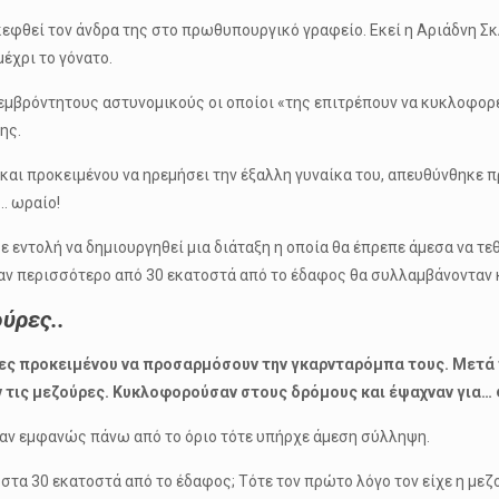
εφθεί τον άνδρα της στο πρωθυπουργικό γραφείο. Εκεί η Αριάδνη Σκ
έχρι το γόνατο.
 εμβρόντητους αστυνομικούς οι οποίοι «της επιτρέπουν να κυκλοφορε
ης.
 και προκειμένου να ηρεμήσει την έξαλλη γυναίκα του, απευθύνθηκε 
… ωραίο!
δωσε εντολή να δημιουργηθεί μια διάταξη η οποία θα έπρεπε άμεσα να 
ν περισσότερο από 30 εκατοστά από το έδαφος θα συλλαμβάνονταν κ
ύρες..
ες προκειμένου να προσαρμόσουν την γκαρνταρόμπα τους. Μετά 
ν τις μεζούρες. Κυκλοφορούσαν στους δρόμους και έψαχναν για…
ταν εμφανώς πάνω από το όριο τότε υπήρχε άμεση σύλληψη.
ω στα 30 εκατοστά από το έδαφος; Τότε τον πρώτο λόγο τον είχε η μ