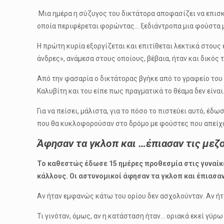
Μια ημέρα η σύζυγος του δικτάτορα αποφασίζει να επισκ
οποία περιφέρεται φορώντας… ξεδιάντροπα μια φούστα μ
Η πρώτη κυρία εξοργίζεται και επιτίθεται λεκτικά στους
άνδρες», ανάμεσα στους οποίους, βέβαια, ήταν και δικός τ
Από την φασαρία ο δικτάτορας βγήκε από το γραφείο του
Καλυβίτη και του είπε πως πραγματικά το θέαμα δεν είναι
Για να πείσει, μάλιστα, για το πόσο το πιστεύει αυτό, έ
που θα κυκλοφορούσαν στο δρόμο με φούστες που απείχα
Άφησαν τα γκλοπ και …έπιασαν τις μεζο
Το καθεστώς έδωσε 15 ημέρες προθεσμία στις γυναίκ
κάλλους. Οι αστυνομικοί άφησαν τα γκλοπ και έπιασα
Αν ήταν εμφανώς κάτω του ορίου δεν ασχολούνταν. Αν ή
Τι γινόταν, όμως, αν η κατάσταση ήταν… οριακά εκεί γύρ