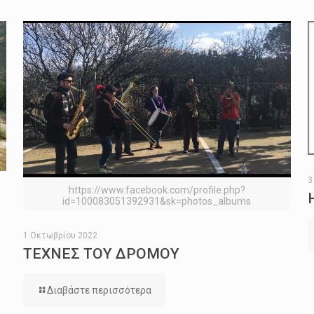
3
https://www.facebook.com/profile.php?
id=100083051392931&sk=photos_albums
1 Οκτωβρίου 2022
ΤΕΧΝΕΣ ΤΟΥ ΔΡΟΜΟΥ
Διαβάστε περισσότερα