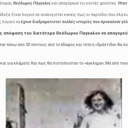
τάτορας
Θεόδωρος Πάγγαλος
και απαγόρευε τις κοντές φούστες.
Ήταν 
δοξα. Είναι λογικό αν αναλογιστεί κανείς πως οι περίοδοι που όλα 
ς λογικό να
έχουν διαδραματιστεί πολλές ιστορίες που προκαλούν γέ
μης απόφαση του δικτάτορα Θεόδωρου Παγκαλου να απαγορεύ
ήταν πάνω από 30 πόντους από το έδαφος και τότε η «δράστιδα» θα σ
 και για κλάματα. Και πως θα πιστοποιόταν το «έγκλημα»; Μα από του