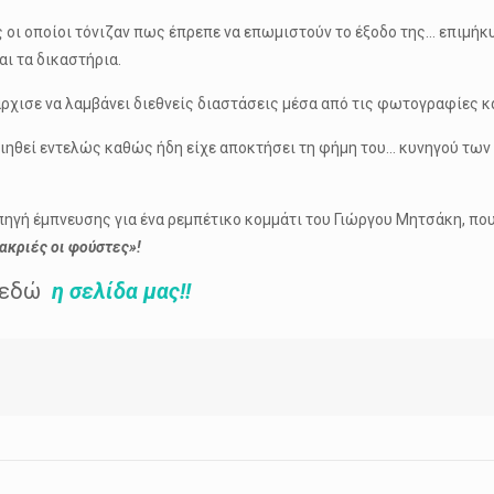
ς οι οποίοι τόνιζαν πως έπρεπε να επωμιστούν το έξοδο της… επιμ
αι τα δικαστήρια.
ρχισε να λαμβάνει διεθνείς διαστάσεις μέσα από τις φωτογραφίες κ
ηθεί εντελώς καθώς ήδη είχε αποκτήσει τη φήμη του… κυνηγού των
ι πηγή έμπνευσης για ένα ρεμπέτικο κομμάτι του Γιώργου Μητσάκη, πο
ακριές οι φούστες»!
 εδώ
η
σελίδα μας!!