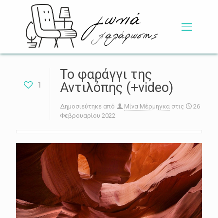
Το φαράγγι της
1
Αντιλόπης (+video)
Δημοσιεύτηκε από
Μίνα Μέρμηγκα
στις
26
Φεβρουαρίου 2022