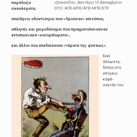
«Ωκεανίδα», Δευτέρα 10 Δεκεμβρίου
παράδοξα
2012. ΑΠΕ-ΜΠΕ/ΑΠΕ-ΜΠΕ/STR
σκευάσματα,
υπαίθριοι οδοντίατροι που «δρούσαν» επιτόπου,
αθλητές και χειροδύναμοι που πραγματοποιούσαν
εντυπωσιακά «κατορθώματα»,
και άλλοι που επεδείκνυαν «τέρατα της φύσεως».
Εκεί
άλλωστε,
δίπλα στο
υπόγειο
καφέ-
σαντάν του