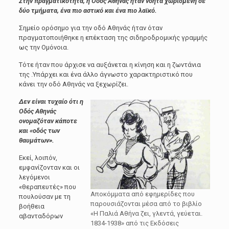
Στην πραγματικότητα, η Οδός Αθηνάς ήταν νοητά χωρισμένη σε
δύο τμήματα, ένα πιο αστικό και ένα πιο λαϊκό.
Σημείο ορόσημο για την οδό Αθηνάς ήταν όταν
πραγματοποιήθηκε η επέκταση της σιδηροδρομικής γραμμής
ως την Ομόνοια.
Τότε ήταν που άρχισε να αυξάνεται η κίνηση και η ζωντάνια
της .Υπάρχει και ένα άλλο άγνωστο χαρακτηριστικό που
κάνει την οδό Αθηνάς να ξεχωρίζει.
Δεν είναι τυχαίο ότι η
Οδός Αθηνάς
ονομαζόταν κάποτε
και «οδός των
θαυμάτων».
Εκεί, λοιπόν,
εμφανίζονταν και οι
λεγόμενοι
«θεραπευτές» που
Αποκόμματα από εφημερίδες που
πουλούσαν με τη
παρουσιάζονται μέσα από το βιβλίο
βοήθεια
«Η Παλιά Αθήνα ζει, γλεντά, γεύεται.
αβανταδόρων
1834-1938» από τις Εκδόσεις