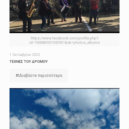
https://www.facebook.com/profile.php?
id=100083051392931&sk=photos_albums
1 Οκτωβρίου 2022
ΤΕΧΝΕΣ ΤΟΥ ΔΡΟΜΟΥ
Διαβάστε περισσότερα