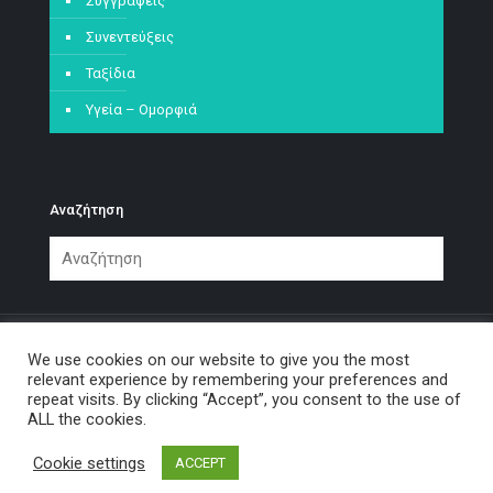
Συγγραφείς
Συνεντεύξεις
Ταξίδια
Υγεία – Ομορφιά
Αναζήτηση
We use cookies on our website to give you the most
relevant experience by remembering your preferences and
repeat visits. By clicking “Accept”, you consent to the use of
© 2021 Η γωνιά της χαλάρωσης.
ALL the cookies.
Cookie settings
ACCEPT