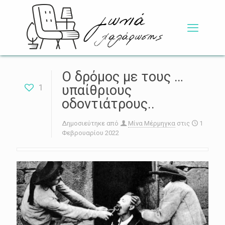
Ο δρόμος με τους …
1
υπαίθριους
οδοντιάτρους..
Δημοσιεύτηκε από
Μίνα Μέρμηγκα
στις
1
Φεβρουαρίου 2022