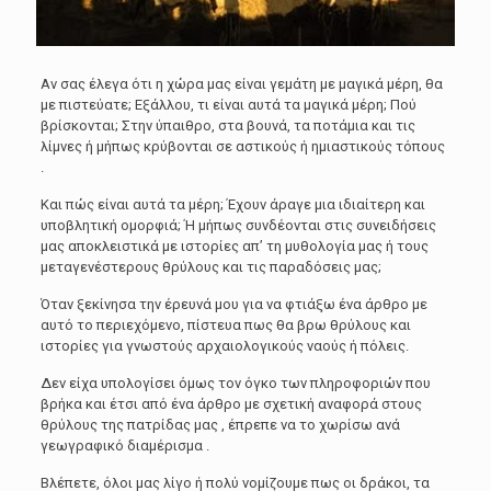
Αν σας έλεγα ότι η χώρα μας είναι γεμάτη με μαγικά μέρη, θα
με πιστεύατε; Εξάλλου, τι είναι αυτά τα μαγικά μέρη; Πού
βρίσκονται; Στην ύπαιθρο, στα βουνά, τα ποτάμια και τις
λίμνες ή μήπως κρύβονται σε αστικούς ή ημιαστικούς τόπους
.
Και πώς είναι αυτά τα μέρη; Έχουν άραγε μια ιδιαίτερη και
υποβλητική ομορφιά; Ή μήπως συνδέονται στις συνειδήσεις
μας αποκλειστικά με ιστορίες απ’ τη μυθολογία μας ή τους
μεταγενέστερους θρύλους και τις παραδόσεις μας;
Όταν ξεκίνησα την έρευνά μου για να φτιάξω ένα άρθρο με
αυτό το περιεχόμενο, πίστευα πως θα βρω θρύλους και
ιστορίες για γνωστούς αρχαιολογικούς ναούς ή πόλεις.
Δεν είχα υπολογίσει όμως τον όγκο των πληροφοριών που
βρήκα και έτσι από ένα άρθρο με σχετική αναφορά στους
θρύλους της πατρίδας μας , έπρεπε να το χωρίσω ανά
γεωγραφικό διαμέρισμα .
Βλέπετε, όλοι μας λίγο ή πολύ νομίζουμε πως οι δράκοι, τα