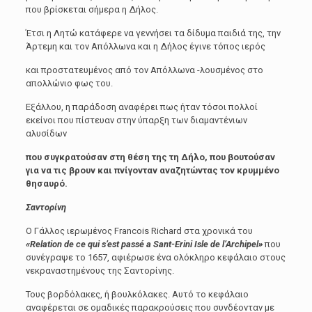
που βρίσκεται σήμερα η Δήλος.
Έτσι η Λητώ κατάφερε να γεννήσει τα δίδυμα παιδιά της, την
Άρτεμη και τον Απόλλωνα και η Δήλος έγινε τόπος ιερός
και προστατευμένος από τον Απόλλωνα -λουσμένος στο
απολλώνιο φως του.
Εξάλλου, η παράδοση αναφέρει πως ήταν τόσοι πολλοί
εκείνοι που πίστευαν στην ύπαρξη των διαμαντένιων
αλυσίδων
που συγκρατούσαν στη θέση της τη Δήλο, που βουτούσαν
για να τις βρουν και πνίγονταν αναζητώντας τον κρυμμένο
θησαυρό.
Σαντορίνη
Ο Γάλλος ιερωμένος Francois Richard στα χρονικά του
«Relation de ce qui s’est passé a Sant-Erini Isle de l’Archipel»
που
συνέγραψε το 1657, αφιέρωσε ένα ολόκληρο κεφάλαιο στους
νεκραναστημένους της Σαντορίνης.
Τους βορδόλακες, ή βουλκόλακες. Αυτό το κεφάλαιο
αναφέρεται σε ομαδικές παρακρούσεις που συνδέονταν με