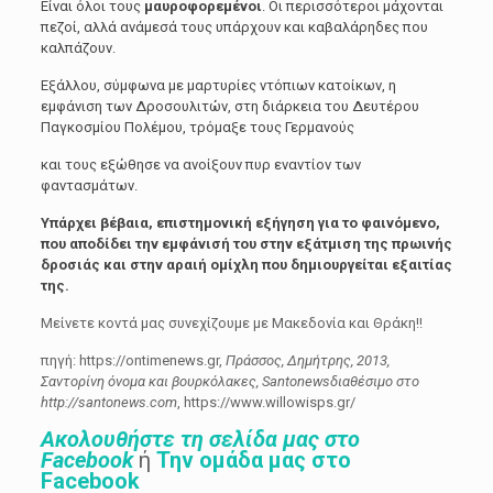
Είναι όλοι τους
μαυροφορεμένοι
. Οι περισσότεροι μάχονται
πεζοί, αλλά ανάμεσά τους υπάρχουν και καβαλάρηδες που
καλπάζουν.
Εξάλλου, σύμφωνα με μαρτυρίες ντόπιων κατοίκων, η
εμφάνιση των Δροσουλιτών, στη διάρκεια του Δευτέρου
Παγκοσμίου Πολέμου, τρόμαξε τους Γερμανούς
και τους εξώθησε να ανοίξουν πυρ εναντίον των
φαντασμάτων.
Υπάρχει βέβαια, επιστημονική εξήγηση για το φαινόμενο,
που αποδίδει την εμφάνισή του στην εξάτμιση της πρωινής
δροσιάς και στην αραιή ομίχλη που δημιουργείται εξαιτίας
της.
Μείνετε κοντά μας συνεχίζουμε με Μακεδονία και Θράκη!!
πηγή: https://ontimenews.gr,
Πράσσος, Δημήτρης, 2013,
Σαντορίνη όνομα και βουρκόλακες, Santonewsδιαθέσιμο στο
http://santonews.com
, https://www.willowisps.gr/
Ακολουθήστε τη σελίδα μας στο
Facebook
ή
Την ομάδα μας στο
Facebook