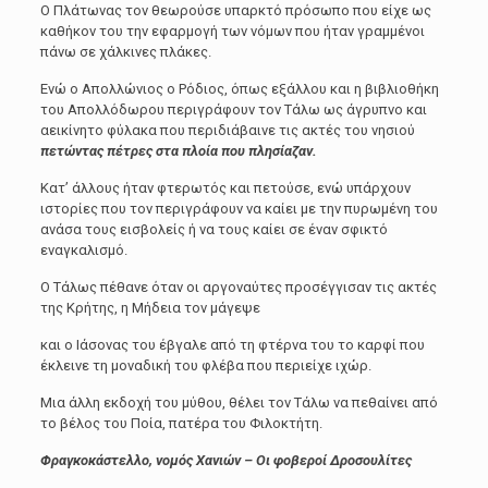
Ο Πλάτωνας τον θεωρούσε υπαρκτό πρόσωπο που είχε ως
καθήκον του την εφαρμογή των νόμων που ήταν γραμμένοι
πάνω σε χάλκινες πλάκες.
Ενώ ο Απολλώνιος ο Ρόδιος, όπως εξάλλου και η βιβλιοθήκη
του Απολλόδωρου περιγράφουν τον Τάλω ως άγρυπνο και
αεικίνητο φύλακα που περιδιάβαινε τις ακτές του νησιού
πετώντας πέτρες στα πλοία που πλησίαζαν.
Κατ’ άλλους ήταν φτερωτός και πετούσε, ενώ υπάρχουν
ιστορίες που τον περιγράφουν να καίει με την πυρωμένη του
ανάσα τους εισβολείς ή να τους καίει σε έναν σφικτό
εναγκαλισμό.
Ο Τάλως πέθανε όταν οι αργοναύτες προσέγγισαν τις ακτές
της Κρήτης, η Μήδεια τον μάγεψε
και ο Ιάσονας του έβγαλε από τη φτέρνα του το καρφί που
έκλεινε τη μοναδική του φλέβα που περιείχε ιχώρ.
Μια άλλη εκδοχή του μύθου, θέλει τον Τάλω να πεθαίνει από
το βέλος του Ποία, πατέρα του Φιλοκτήτη.
Φραγκοκάστελλο, νομός Χανιών – Οι φοβεροί Δροσουλίτες