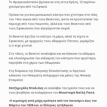
Το Φραγκοκάστελλο βρίσκεται στη νότια Κρήτη, 12 περίπου
χιλιόμετρα από τα Σφακιά.
Πρόκειται για ένα μεσαιωνικό κάστρο που χτίστηκε στα τέλη
του 14ου αιώνα από τους Βενετούς, ώστε να προστατεύει την
περιοχή από τους πειρατές, αλλά και τους Βενετούς από
τους Σφακιανούς που εξεγείρονταν συχνά.
Οι Βενετοί έχτιζαν το κάστρο τη μέρα, αλλά τη νύχτα οι
Σφακιανοί, με αρχηγούς τους αδερφούς Πάτσου, γκρέμιζαν
ό,τι είχε χτιστεί.
Στο τέλος, οι Βενετοί συνέλαβαν και εκτέλεσαν τα αδέρφια
και ολοκλήρωσαν την ανέγερση του κάστρου που αργότερα,
περιήλθε στα χέρια των Οθωμανών.
Στη διάρκεια της Ελληνικής Επανάστασης οι Κρητικοί
κάλεσαν τον Ηπειρώτη οπλαρχηγό και μέλος της Φιλικής
Εταιρείας
Χατζημιχάλη Νταλιάνη
να αναλάβει την ηγεσία τους και να
τους βοηθήσει να πολεμήσουν τον
Μουσταφά Ναϊλή Πασά.
Η αιματηρή αυτή μάχη κράτησε από τον Ιανουάριο έως τον
Μάρτιο του 1828 και οι Έλληνες ηττήθηκαν.