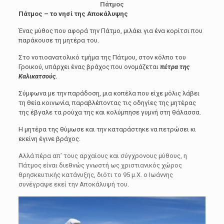
Πάτμος
Πάτμος – το νησί της Αποκάλυψης
Ένας μύθος που αφορά την Πάτμο, μιλάει για ένα κορίτσι που
παράκουσε τη μητέρα του.
Στο νοτιοανατολικό τμήμα της Πάτμου, στον κόλπο του
Γροικού, υπάρχει ένας βράχος που ονομάζεται
πέτρα της
Καλικατσούς.
Σύμφωνα με την παράδοση, μια κοπέλα που είχε μόλις λάβει
τη θεία κοινωνία, παραβλέποντας τις οδηγίες της μητέρας
της έβγαλε τα ρούχα της και κολύμπησε γυμνή στη θάλασσα.
Η μητέρα της θύμωσε και την καταράστηκε να πετρώσει κι
εκείνη έγινε βράχος.
Αλλά πέρα απ’ τους αρχαίους και σύγχρονους μύθους, η
Πάτμος είναι διεθνώς γνωστή ως χριστιανικός χώρος
θρησκευτικής κατάνυξης, διότι το 95 μ.Χ. ο Ιωάννης
συνέγραψε εκεί την Αποκάλυψή του.