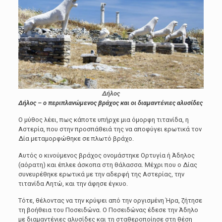
Δήλος
Δήλος – ο περιπλανώμενος βράχος και οι διαμαντένιες αλυσίδες
Ο μύθος λέει, πως κάποτε υπήρχε μια όμορφη τιτανίδα, η
Αστερία, που στην προσπάθειά της να αποφύγει ερωτικά τον
Δία μεταμορφώθηκε σε πλωτό βράχο.
Αυτός ο κινούμενος βράχος ονομάστηκε Ορτυγία ή Άδηλος
(αόρατη) και έπλεε άσκοπα στη θάλασσα. Μέχρι που ο Δίας
συνευρέθηκε ερωτικά με την αδερφή της Αστερίας, την
τιτανίδα Λητώ, και την άφησε έγκυο.
Τότε, θέλοντας να την κρύψει από την οργισμένη Ήρα, ζήτησε
τη βοήθεια του Ποσειδώνα. Ο Ποσειδώνας έδεσε την Άδηλο
με διαμαντένιες αλυσίδες και τη σταθεροποίησε στη θέση