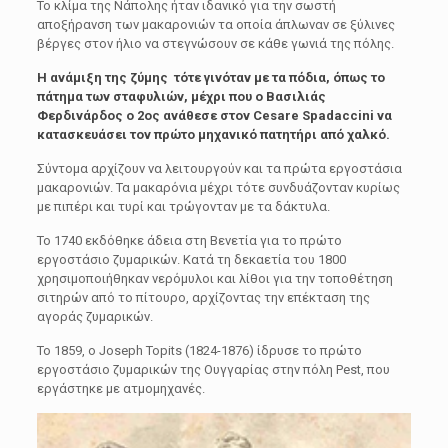
Το κλίμα της Νάπολης ήταν ιδανικό για την σωστή
αποξήρανση των μακαρονιών τα οποία άπλωναν σε ξύλινες
βέργες στον ήλιο να στεγνώσουν σε κάθε γωνιά της πόλης.
Η ανάμιξη της ζύμης τότε γινόταν με τα πόδια, όπως το
πάτημα των σταφυλιών, μέχρι που ο Βασιλιάς
Φερδινάρδος ο 2ος ανάθεσε στον Cesare Spadaccini να
κατασκευάσει τον πρώτο μηχανικό πατητήρι από χαλκό.
Σύντομα αρχίζουν να λειτουργούν και τα πρώτα εργοστάσια
μακαρονιών. Τα μακαρόνια μέχρι τότε συνδυάζονταν κυρίως
με πιπέρι και τυρί και τρώγονταν με τα δάκτυλα.
Το 1740 εκδόθηκε άδεια στη Βενετία για το πρώτο
εργοστάσιο ζυμαρικών. Κατά τη δεκαετία του 1800
χρησιμοποιήθηκαν νερόμυλοι και λίθοι για την τοποθέτηση
σιτηρών από το πίτουρο, αρχίζοντας την επέκταση της
αγοράς ζυμαρικών.
Το 1859, ο Joseph Topits (1824-1876) ίδρυσε το πρώτο
εργοστάσιο ζυμαρικών της Ουγγαρίας στην πόλη Pest, που
εργάστηκε με ατμομηχανές.