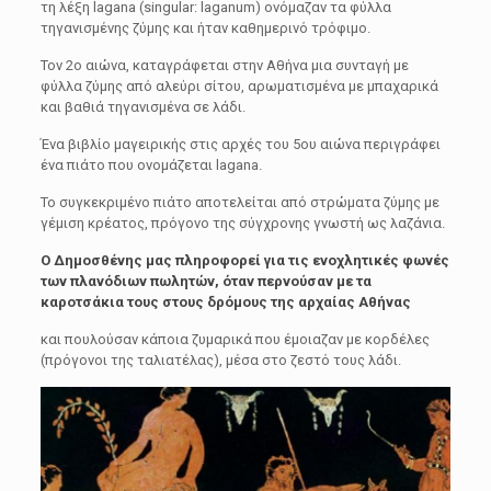
τη λέξη lagana (singular: laganum) ονόμαζαν τα φύλλα
τηγανισμένης ζύμης και ήταν καθημερινό τρόφιμο.
Τον 2ο αιώνα, καταγράφεται στην Αθήνα μια συνταγή με
φύλλα ζύμης από αλεύρι σίτου, αρωματισμένα με μπαχαρικά
και βαθιά τηγανισμένα σε λάδι.
Ένα βιβλίο μαγειρικής στις αρχές του 5ου αιώνα περιγράφει
ένα πιάτο που ονομάζεται lagana.
Το συγκεκριμένο πιάτο αποτελείται από στρώματα ζύμης με
γέμιση κρέατος, πρόγονο της σύγχρονης γνωστή ως λαζάνια.
Ο Δημοσθένης μας πληροφορεί για τις ενοχλητικές φωνές
των πλανόδιων πωλητών, όταν περνούσαν με τα
καροτσάκια τους στους δρόμους της αρχαίας Αθήνας
και πουλούσαν κάποια ζυμαρικά που έμοιαζαν με κορδέλες
(πρόγονοι της ταλιατέλας), μέσα στο ζεστό τους λάδι.