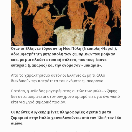
Όταν οι Έλληνες ίδρυσαν τη Νέα Πόλη (Νεάπολη-Napoli),
αδιαμφισβήτητη μητρόπολη των ζυμαρικών που βρήκαν
εκεί με μια πλούσια τοπική σάλτσα, που τους έκανε
ευτυχείς (μάκαρες) και την ονόμασαν «μακαρία».
Από το χαρακτηρισμό αυτόν οι Έλληνες αν μη τί άλλο
διεκδικούν την πατρότητα του ονόματος μακαρόνια.
Ωστόσο, η μέθοδος μαγειρέματος αυτών των φύλλων ζύμης
δεν ανταποκρίνεται στον σύγχρονο ορισμό είτε για ένα νωπό
είτε για ξηρό ζυμαρικό προϊόν.
Οι πρώτες συγκεκριμένες πληροφορίες σχετικά με τα
ζυμαρικά στην Ιταλία χρονολογούνται από τον 13ο ή τον 14ο
αιώνα.