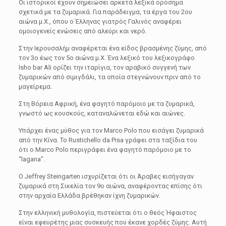
Οι ιστορικοί έχουν σημειώσει αρκετά λεξικά ορόσημα
σχετικά με τα ζυμαρικά. Για παράδειγμα, τα έργα του 2ου
αιώνα μ.Χ., όπου ο Έλληνας γιατρός Γαλινός αναφέρει
ομοιογενείς ενώσεις από αλεύρι και νερό.
Στην Ιερουσαλήμ αναφέρεται ένα είδος βρασμένης ζύμης, από
τον 3ο έως τον 5ο αιώνα μ.Χ. Ένα λεξικό του λεξικογράφο
Isho bar Ali ορίζει την ιταρίγια, τον αραβικό συγγενή των
ζυμαρικών από σιμιγδάλι, τα οποία στεγνώνουν πριν από το
μαγείρεμα.
Στη Βόρεια Αφρική, ένα φαγητό παρόμοιο με τα ζυμαρικά,
γνωστό ως κουσκούς, καταναλώνεται εδώ και αιώνες.
Υπάρχει ένας μύθος για τον Marco Polo που εισάγει ζυμαρικά
από την Κίνα. Το Rustichello da Pisa γράφει στα ταξίδια του
ότι ο Marco Polo περιγράφει ένα φαγητό παρόμοιο με το
“lagana”.
Ο Jeffrey Steingarten ισχυρίζεται ότι οι Άραβες εισήγαγαν
ζυμαρικά στη Σικελία τον 9ο αιώνα, αναφέροντας επίσης ότι
στην αρχαία Ελλάδα βρέθηκαν ίχνη ζυμαρικών.
Στην ελληνική μυθολογία, πιστεύεται ότι ο θεός Ήφαιστος
είναι εφευρέτης μιας συσκευής που έκανε χορδές ζύμης. Αυτή