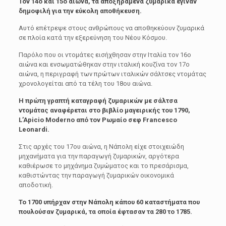
Τον 14ο και 15ο αιώνα, τα αποξηραμένα ζυμαρικά έγιναν
δημοφιλή για την εύκολη αποθήκευση.
Αυτό επέτρεψε στους ανθρώπους να αποθηκεύουν ζυμαρικά
σε πλοία κατά την εξερεύνηση του Νέου Κόσμου.
Παρόλο που οι ντομάτες εισήχθησαν στην Ιταλία τον 16ο
αιώνα και ενσωματώθηκαν στην ιταλική κουζίνα τον 17ο
αιώνα, η περιγραφή των πρώτων ιταλικών σάλτσες ντομάτας
χρονολογείται από τα τέλη του 18ου αιώνα.
Η πρώτη γραπτή καταγραφή ζυμαρικών με σάλτσα
ντομάτας αναφέρεται στο βιβλίο μαγειρικής του 1790,
L’Apicio Moderno από τον Ρωμαίο σεφ Francesco
Leonardi.
Στις αρχές του 17ου αιώνα, η Νάπολη είχε στοιχειώδη
μηχανήματα για την παραγωγή ζυμαρικών, αργότερα
καθιέρωσε το μηχάνημα ζυμώματος και το πρεσάρισμα,
καθιστώντας την παραγωγή ζυμαρικών οικονομικά
αποδοτική.
Το 1700 υπήρχαν στην Νάπολη κάπου 60 καταστήματα που
πουλούσαν ζυμαρικά, τα οποία έφτασαν τα 280 το 1785.