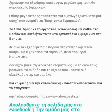
ξήρανσης και εξώθησης επέτρεψαν μεγαλύτερη ποικιλία
παρασκευής ζυμαρικών.
Επίσης μεγαλύτερες ποσότητες για εξαγωγή ξεκινώντας μια
εποχή που ονομάζεται “Βιομηχανία Ζυμαρικών”.
Το 1884 ιδρύθηκε το εργοστάσιο των αδελφών Zátka στο
Boršov και αυτό ήταν το πρώτο εργοστάσιο ζυμαρικών στη
Βοημία.
Φυσικά δεν ξέρουμε ποια πορεία στη γαστρονομία του
κόσμου θα είχαν πάρει τα ζυμαρικά, αν οι τρομεροί
Ναπολιτάνοι
δεν είχαν βάλει τη νεόφερτη ντομάτα μαζί με το δικό τους
βασιλικό, το σκόρδο και το εξαιρετικό μεσογειακό
ελαιόλαδο στην κατσαρόλα
για να φτιάξουν την κατακόκκινη «σάλτσα ναπολιτάνα» για
το σπαγγέτι!!!
πηγή πληροφοριών: https://www.aboutpasta.gr
Ακολουθήστε τη σελίδα μας στο
Facebook
ή
Την ομάδα μας στο