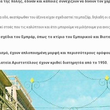
της πόλης, έδιναν και κάποιες συνεχίζουν να δίνουν τον χαρ
α οδό, εκατέρωθεν του άξονα είχαν σχεδιαστεί τα μπαζάρ, δηλαδή οι
 στοές που τις καλύπτουν και έτσι μπορούμε να μιλήσουμε για ανοιχ
σχέδια του Εμπράρ, όπως το κτίριο του Εμπορικού και Βιοτεχ
νονισμό, έχουν απλοποιημένη μορφή και περισσότερους ορόφου
λατεία Αριστοτέλους έχουν κριθεί διατηρητέα από το 1950.