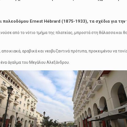
πολεοδόμου Ernest Hébrard (1875-1933), τα σχέδια για την π
νούσε από το νότιο τμήμα της πλατείας, μπροστά στη θάλασσα και θα
 αποικιακά, αραβικά και νεοβυζαντινά πρότυπα, προκειμένου να τονί
ι ένα άγαλμα του Μεγάλου Αλεξάνδρου.