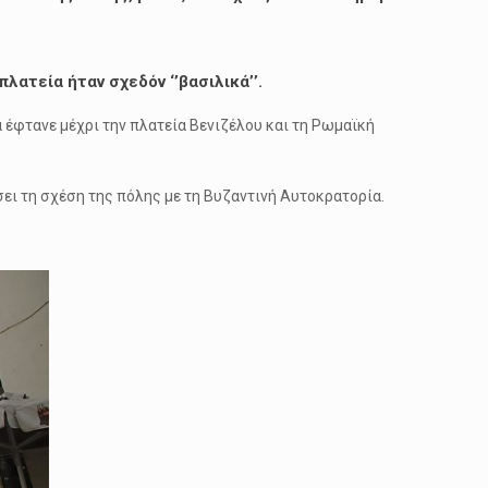
λατεία ήταν σχεδόν ‘’βασιλικά’’.
 έφτανε μέχρι την πλατεία Βενιζέλου και τη Ρωμαϊκή
σει τη σχέση της πόλης με τη Βυζαντινή Αυτοκρατορία.