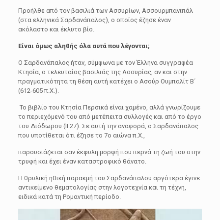
Προήλθε από τον βασιλιά των Ασσυρίων, Ασσουρμπανιπάλ
(στα ελληνικά Σαρδανάπαλος), ο οποίος έζησε έναν
ακόλαστο και έκλυτο βίο.
Είναι όμως αληθής όλα αυτά που λέγονται;
Ο Σαρδανάπαλος ήταν, σύμφωνα με τον Έλληνα συγγραφέα
Κτησία, ο τελευταίος βασιλιάς της Ασσυρίας, αν και στην
πραγματικότητα τη θέση αυτή κατέχει ο Ασούρ Ουμπαλίτ Β΄
(612-605 π.Χ.).
Το βιβλίο του Κτησία Περσικά είναι χαμένο, αλλά γνωρίζουμε
το περιεχόμενό του από μετέπειτα συλλογές και από το έργο
του Διόδωρου (II.27). Σε αυτή την αναφορά, ο Σαρδανάπαλος
που υποτίθεται ότι έζησε το 7ο αιώνα π.Χ.,
παρουσιάζεται σαν έκφυλη μορφή που περνά τη ζωή του στην
τρυφή και έχει έναν καταστροφικό θάνατο.
Η θρυλική ηθική παρακμή του Σαρδανάπαλου αργότερα έγινε
αντικείμενο θεματολογίας στην λογοτεχνία και τη τέχνη,
ειδικά κατά τη Ρομαντική περίοδο.