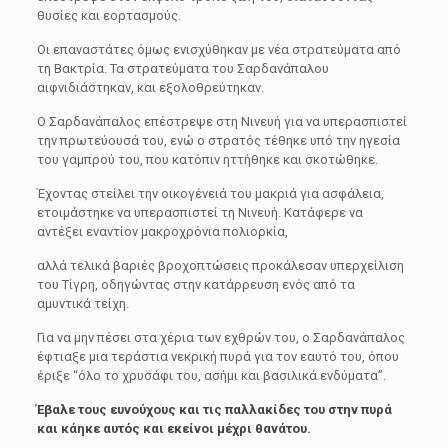
θυσίες και εορτασμούς.
Οι επαναστάτες όμως ενισχύθηκαν με νέα στρατεύματα από
τη Βακτρία. Τα στρατεύματα του Σαρδανάπαλου
αιφνιδιάστηκαν, και εξολοθρεύτηκαν.
Ο Σαρδανάπαλος επέστρεψε στη Νινευή για να υπερασπιστεί
την πρωτεύουσά του, ενώ ο στρατός τέθηκε υπό την ηγεσία
του γαμπρού του, που κατόπιν ηττήθηκε και σκοτώθηκε.
Έχοντας στείλει την οικογένειά του μακριά για ασφάλεια,
ετοιμάστηκε να υπερασπιστεί τη Νινευή. Κατάφερε να
αντέξει εναντίον μακροχρόνια πολιορκία,
αλλά τελικά βαριές βροχοπτώσεις προκάλεσαν υπερχείλιση
του Τίγρη, οδηγώντας στην κατάρρευση ενός από τα
αμυντικά τείχη.
Για να μην πέσει στα χέρια των εχθρών του, ο Σαρδανάπαλος
έφτιαξε μια τεράστια νεκρική πυρά για τον εαυτό του, όπου
έριξε “όλο το χρυσάφι του, ασήμι και βασιλικά ενδύματα”.
Έβαλε τους ευνούχους και τις παλλακίδες του στην πυρά
και κάηκε αυτός και εκείνοι μέχρι θανάτου.