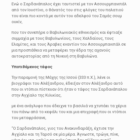
Ενώ ο Σαρδανάπαλος έχει ταυτιστεί με τον Ασσουρμπανιπάλ
από τον Ιουστίνο, ο θάνατός του στις φλόγες του παλατιού
του είναι πιο κοντά με αυτόν του αδελφού του Σαμάς σουμ
ουκίν,
που τον συνεπήρε ο Βαβυλωνιακός εθνικισμός και έφτιαξε
συμμαχία με τους Βαβυλωνίους, τους Χαλδαίους, τους
Ελαμίτες, και τους Άραβες εναντίον του Ασσουρμπανιπάλ σε
μια προσπάθεια να μεταφέρει την έδρα της αχανούς
αυτοκρατορίας από τη Νινευή στη Βαβυλώνα.
Υποτιθέμενος τάφος
Την παραμονή της Μάχης της Ισσού (333 π.Χ.), λένε οι
βιογράφοι του Αλέξανδρου, έδειξαν στον Αλέξανδρο αυτό
που οι ντόπιοι πίστευαν ότι ήταν ο τάφος του Σαρδανάπαλου
στην Αγχίαλο της Κιλικίας,
με ένα ανάγλυφο που έδειχνε το βασιλιά να χτυπάει τα χέρια
του πάνω από το κεφάλι του και μια επιγραφή που οι ντόπιοι
του μεταφράσανε,
“Ο Σαρδανάπαλος, γιος του Ανακυνδαράξη, έχτισε την
Αγχίαλο και τη Ταρσό σε μία μέρα. Άγνωστε, τρώγε, πίνε,