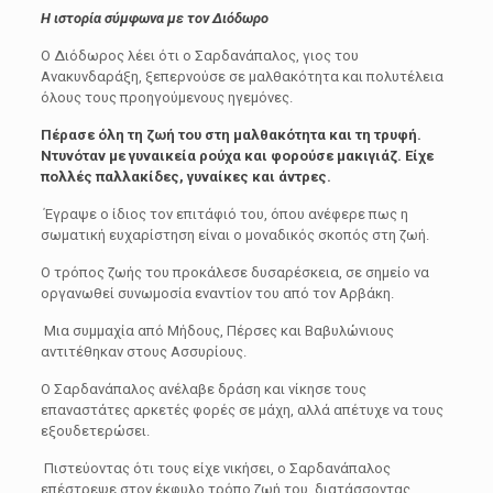
Η ιστορία σύμφωνα με τον Διόδωρο
Ο Διόδωρος λέει ότι ο Σαρδανάπαλος, γιος του
Ανακυνδαράξη, ξεπερνούσε σε μαλθακότητα και πολυτέλεια
όλους τους προηγούμενους ηγεμόνες.
Πέρασε όλη τη ζωή του στη μαλθακότητα και τη τρυφή.
Ντυνόταν με γυναικεία ρούχα και φορούσε μακιγιάζ. Είχε
πολλές παλλακίδες, γυναίκες και άντρες.
Έγραψε ο ίδιος τον επιτάφιό του, όπου ανέφερε πως η
σωματική ευχαρίστηση είναι ο μοναδικός σκοπός στη ζωή.
Ο τρόπος ζωής του προκάλεσε δυσαρέσκεια, σε σημείο να
οργανωθεί συνωμοσία εναντίον του από τον Αρβάκη.
Μια συμμαχία από Μήδους, Πέρσες και Βαβυλώνιους
αντιτέθηκαν στους Ασσυρίους.
Ο Σαρδανάπαλος ανέλαβε δράση και νίκησε τους
επαναστάτες αρκετές φορές σε μάχη, αλλά απέτυχε να τους
εξουδετερώσει.
Πιστεύοντας ότι τους είχε νικήσει, ο Σαρδανάπαλος
επέστρεψε στον έκφυλο τρόπο ζωή του, διατάσσοντας