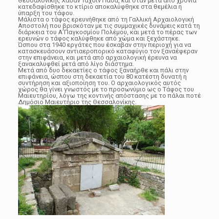
Θεσσαλονίκης Χασάν Ταχσίν Πασά, και όταν μετά από χρόνια
κατεδαφίσθηκε το κτίριο αποκαλύφθηκε στα θεμέλια η
ύπαρξη του τάφου.
Μάλιστα ο τάφος ερευνήθηκε από τη Γαλλική Αρχαιολογική
Αποστολή που βρισκόταν με τις συμμαχικές δυνάμεις κατά τη
διάρκεια του Α’Παγκοσμίου Πολέμου, και μετά το πέρας των
ερευνών ο τάφος καλύφθηκε από χώμα και ξεχάστηκε.
Ώσπου στα 1940 εργάτες που έσκαβαν στην περιοχή για να
κατασκευάσουν αντιαεροπορικό καταφύγιο τον ξαναέφεραν
στην επιφάνεια, και μετά από αρχαιολογική έρευνα να
ξανακαλυφθεί μετά από λίγο διάστημα.
Μετά από δυο δεκαετίες ο τάφος ξαναήρθε και πάλι στην
επιφάνεια, ώσπου στη δεκαετία του 80 κατέστη δυνατή η
συντήρηση και αξιοποίηση του. Ο αρχαιολογικός αυτός
χώρος θα γίνει γνωστός με το προσωνύμιο ως ο Τάφος του
Μαιευτηρίου, λόγω της κοντινής απόστασης με το πάλαι ποτέ
Δημόσιο Μαιευτήριο της Θεσσαλονίκης.