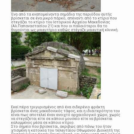
Ένα από τα εναπομείναντα σημάδια της περιόδου αυτής
βρίσκεται σε ένα μικρό πάρκο, απέναντι από το κτίριο που
στεγάζει το κτίριο του Ιστορικού Αρχείου Μακεδονίας
(Αλ.Παπαναστασίου 21) και που οι παλαιότεροι θα το
θυμούνται ως μαιευτήριο καθώς στέγαζε μαιευτική κλινική.
Εκεί πέρα τριγυρισμένος από ένα σιδερένιο φράκτη
βρίσκεται ένας μακεδονικός τάφος, και η ιδιαιτερότητα του
είναι πως αποτελεί έναν ανοιχτό αρχαιολογικό χώρο, χωρίς
να στεγάζεται είτε σε κάποιο μουσείο είτε να βρίσκεται
καλυμμένος μέσα σε κάποιο κτίριο.
Στο σημείο που βρίσκεται, ακριβώς από πάνω του ήταν
χτισμένη η κατοικία του τελευταίου Οθωμανού Διοικητή της