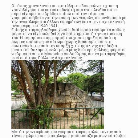
Ο τάφος χρονολογείται στα τέλη του 3ου αιώνα π.χ. και η
χρονολόγηση του κατέστη δυνατή από ένα πλινθόκτιστο
περιτείχισμα που βρέθηκε πίσω από τον τάφο και
χρησιμοποιήθηκε για την καύση των νεκρών, σε συνδυασμό με
την ανακάλυψη και άλλων ευρημάτων κατά την αρχαιολογική
ανασκαφή του 1940-1941.
Επίσης ο τάφος βρέθηκε χωρίς ιδιαίτερα κτερίσματα καθώς
φέρεται να είχε συληθεί λίγο διάστημα μετά την κατασκευή
του. Η καμαροσκεπής μορφή του χαρακτηρίζεται από τη
δωρική πρόσοψη με αέτωμα χωρίς διάκοσμο, και στο
εσωτερικό του από την ύπαρξη χτιστής κλίνης στη δεξιά
μεριά του θαλάμου, ενώ τμήμα μιας δεύτερης κλίνης, φέρεται
να βρίσκεται στο Μουσείο του Λούβρου, και να μεταφέρθηκε
εκεί από τους Γάλλους Αρχαιολόγους.
Μετά την ενταφίαση του νεκρού ο τάφος καλύπτονταν από
τόνους χώμα, και η επικάλυψη προσομοίαζε με κωνικό τύμβο,