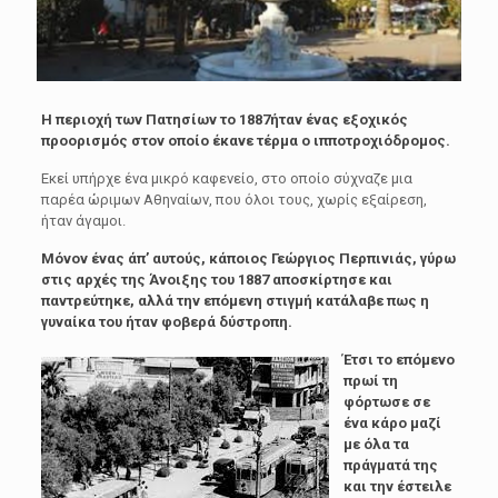
Η περιοχή των Πατησίων
το 1887ήταν ένας εξοχικός
προορισμός στον οποίο έκανε τέρμα ο ιπποτροχιόδρομος.
Εκεί υπήρχε ένα μικρό καφενείο, στο οποίο σύχναζε μια
παρέα ώριμων Αθηναίων, που όλοι τους, χωρίς εξαίρεση,
ήταν άγαμοι.
Μόνον ένας άπ’ αυτούς, κάποιος Γεώργιος Περπινιάς, γύρω
στις αρχές της Άνοιξης του 1887 αποσκίρτησε και
παντρεύτηκε, αλλά την επόμενη στιγμή κατάλαβε πως η
γυναίκα του ήταν φοβερά δύστροπη.
Έτσι το επόμενο
πρωί τη
φόρτωσε σε
ένα κάρο μαζί
με όλα τα
πράγματά της
και την έστειλε