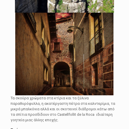
Τα σκούρα χρώματα στα κτίρια και τα ξύλινα
παραθυρόφυλλα, η ακατέργαστη πέτρα στα καλντερίμια, τα
μικρά μπαλκόνια αλλά και οι σκοτεινοί διάδρομοι κάτω από
τα σπίτια προσδίδουν στο Castellfollit de la Roca ιδιαίτερη
γοητεία μιας άλλης εποχής.