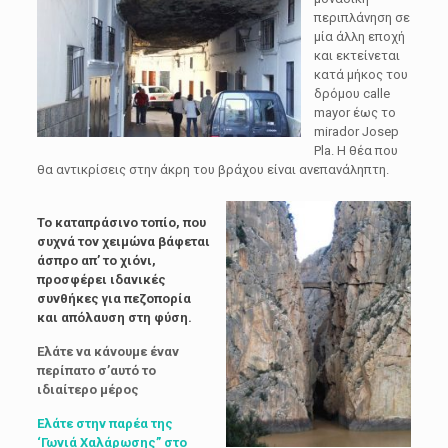
περιπλάνηση σε
μία άλλη εποχή
και εκτείνεται
κατά μήκος του
δρόμου calle
mayor έως το
mirador Josep
Pla. Η θέα που
θα αντικρίσεις στην άκρη του βράχου είναι ανεπανάληπτη.
Το καταπράσινο τοπίο, που
συχνά τον χειμώνα βάφεται
άσπρο απ’ το χιόνι,
προσφέρει ιδανικές
συνθήκες για πεζοπορία
και απόλαυση στη φύση.
Ελάτε να κάνουμε έναν
περίπατο σ’αυτό το
ιδιαίτερο μέρος
Ελάτε στην παρέα της
‘Γωνιά Χαλάρωσης” στο