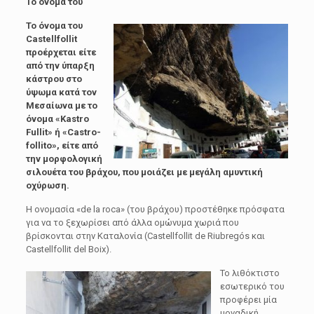
Το όνομα του
Το όνομα του
Castellfollit
προέρχεται είτε
από την ύπαρξη
κάστρου στο
ύψωμα κατά τον
Μεσαίωνα με το
όνομα «Kastro
Fullit» ή «Castro-
follito», είτε από
την μορφολογική
σιλουέτα του βράχου, που μοιάζει με μεγάλη αμυντική
οχύρωση.
Η ονομασία «de la roca» (του βράχου) προστέθηκε πρόσφατα
για να το ξεχωρίσει από άλλα ομώνυμα χωριά που
βρίσκονται στην Καταλονία (Castellfollit de Riubregós και
Castellfollit del Boix).
Το λιθόκτιστο
εσωτερικό του
προφέρει μία
μοναδική