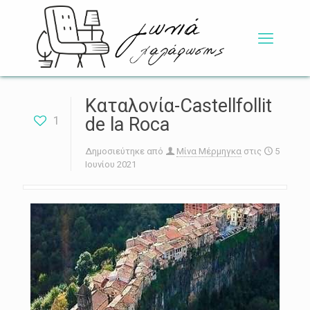
Καταλονία-Castellfollit
1
de la Roca
Δημοσιεύτηκε από
Μίνα Μέρμηγκα
στις
5
Ιουνίου 2021