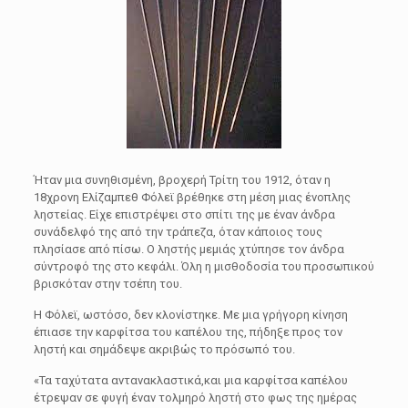
Ήταν μια συνηθισμένη, βροχερή Τρίτη του 1912, όταν η
18χρονη Ελίζαμπεθ Φόλεϊ βρέθηκε στη μέση μιας ένοπλης
ληστείας. Είχε επιστρέψει στο σπίτι της με έναν άνδρα
συνάδελφό της από την τράπεζα, όταν κάποιος τους
πλησίασε από πίσω. Ο ληστής μεμιάς χτύπησε τον άνδρα
σύντροφό της στο κεφάλι. Όλη η μισθοδοσία του προσωπικού
βρισκόταν στην τσέπη του.
Η Φόλεϊ, ωστόσο, δεν κλονίστηκε. Με μια γρήγορη κίνηση
έπιασε την καρφίτσα του καπέλου της, πήδηξε προς τον
ληστή και σημάδεψε ακριβώς το πρόσωπό του.
«Τα ταχύτατα αντανακλαστικά,και μια καρφίτσα καπέλου
έτρεψαν σε φυγή έναν τολμηρό ληστή στο φως της ημέρας