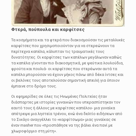
Φτερά, πούπουλα και καρφίτσες
Τα κοσμήματα και τα φτερά που διακοσμούσαν τις μεταλλικές
καρφίτσες που χρησιμοποιούνταν για να στερεώνουν τα
περίτεχνα καπέλα, κάλυπταν τις τραυματικές τους
δυνατότητες. Οι καρφίτσες των καπέλων μεγάλωναν καθώς
τα καπέλα γίνονταν πιο διακοσμητικά, με ψεύτικα λουλούδια,
φρούτα και πουλιά- οι καρφίτσες που στερέωναν αυτά τα
καπέλα μπορούσαν να έχουν μήκος πάνω από δέκα ίντσες και
οι βελόνες τους αποτελούσαν σημαντική απειλή για όποιον
έμπαινε στο δρόμο τους.
Οι εφημερίδες σε όλες τις Ηνωμένες Πολιτείες ήταν
διάσπαρτες με ιστορίες γυναικών που υπερασπίστηκαν τον
εαυτό τους ή άλλους με καρφίτσες καπέλου- μια γυναίκα
απέτρεψε μια ληστεία τρένου, ενώ ένα δελτίο ειδήσεων από
το Σικάγο αναγγέλλει το «καρφίτσωμα» μιας γυναίκας σε
έναν masher που «προσπάθησε να της βάλει ένα πανί με
χλωροφόρμιο στη μύτη».