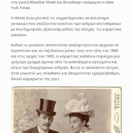
στη γωνία Bleecker Street και Broadway» ανέφεραν οι New
York Times.
Η Φόλεϊ ήταν μία από τις συμμετέχουσες σε ένα κίνημα
γυναικών που οπλίζονταν εναντίον των ανδρών επιτιθέμενων
με ένα δημοφιλές αξεσουάρ μόδας της εποχής: τις καρφίτσες
καπέλου.
Καθώς οι γυναίκες αποκτούσαν ανεξαρτησία και άρχισαν να
περπατούν και να ταξιδεύουν μόνες τους στα τέλη του 1800
και στις αρχές του 1900, οι καρφίτσες καπέλου παρείχαν μια
γρήγορη γραμμή άμυνας από τα ανεπιθύμητα αγγίγματα και
λόγια των διερχόμενων ανδρών. Αυτοί οι ακόλαστοι άντρες
ήταν γνωστοί ως «mashers» και θεωρούνταν «χαμηλόβαθμοι,
δειλοί καμαρωτοί της γης» .