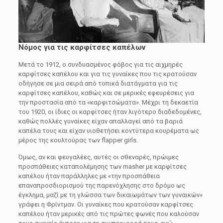
Νόμος για τις καρφίτσες καπέλων
Μετά το 1912, ο συνδυασμένος φόβος για τις αιχμηρές
καρφίτσες καπέλου και για τις γυναίκες που τις κρατούσαν
οδήγησε σε μια σειρά από τοπικά διατάγματα για τις
καρφίτσες καπέλου, καθώς και σε μερικές εφευρέσεις για
την προστασία από τα «καρφιτσώματα». Μέχρι τη δεκαετία
του 1920, οι ίδιες οι καρφίτσες ήταν λιγότερο διαδεδομένες,
καθώς πολλές γυναίκες είχαν απαλλαγεί από τα βαριά
καπέλα τους και είχαν υιοθετήσει κοντύτερα κουρέματα ως
μέρος της κουλτούρας των flapper girls.
Όμως, αν και φευγαλέες, αυτές οι σθεναρές, πρώιμες
προσπάθειες καταπολέμησης των masher με καρφίτσες
καπέλου ήταν παράλληλες με «την προσπάθεια
επαναπροσδιορισμού της παρενόχλησης στο δρόμο ως
έγκλημα, μαζί με τη γλώσσα των δικαιωμάτων των γυναικών»
γράφει η Φρίντμαν. Οι γυναίκες που κρατούσαν καρφίτσες
καπέλου ήταν μερικές από τις πρώτες φωνές που καλούσαν