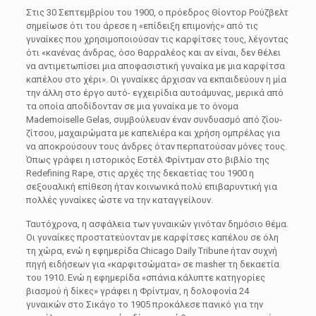
Στις 30 Σεπτεμβρίου του 1900, ο πρόεδρος Θίοντορ Ρούζβελτ
σημείωσε ότι του άρεσε η «επίδειξη επιμονής» από τις
γυναίκες που χρησιμοποιούσαν τις καρφίτσες τους, λέγοντας
ότι «κανένας άνδρας, όσο θαρραλέος και αν είναι, δεν θέλει
να αντιμετωπίσει μια αποφασιστική γυναίκα με μια καρφίτσα
καπέλου στο χέρι». Οι γυναίκες άρχισαν να εκπαιδεύουν η μία
την άλλη στο έργο αυτό- εγχειρίδια αυτοάμυνας, μερικά από
τα οποία αποδίδονταν σε μια γυναίκα με το όνομα
Mademoiselle Gelas, συμβούλευαν έναν συνδυασμό από ζίου-
ζίτσου, μαχαιρώματα με καπελιέρα και χρήση ομπρέλας για
να αποκρούσουν τους άνδρες όταν περπατούσαν μόνες τους.
Όπως γράφει η ιστορικός Εστέλ Φρίντμαν στο βιβλίο της
Redefining Rape, στις αρχές της δεκαετίας του 1900 η
σεξουαλική επίθεση ήταν κοινωνικά πολύ επιβαρυντική για
πολλές γυναίκες ώστε να την καταγγείλουν.
Ταυτόχρονα, η ασφάλεια των γυναικών γινόταν δημόσιο θέμα.
Οι γυναίκες προστατεύονταν με καρφίτσες καπέλου σε όλη
τη χώρα, ενώ η εφημερίδα Chicago Daily Tribune ήταν συχνή
πηγή ειδήσεων για «καρφιτσώματα» σε masher τη δεκαετία
του 1910. Ενώ η εφημερίδα «σπάνια κάλυπτε κατηγορίες
βιασμού ή δίκες» γράφει η Φρίντμαν, η δολοφονία 24
γυναικών στο Σικάγο το 1905 προκάλεσε πανικό για την