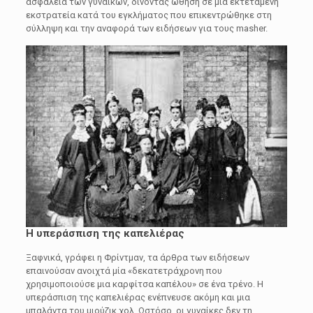
ασφάλεια των γυναικών, δίνοντας ώθηση σε μια εκτεταμένη
εκστρατεία κατά του εγκλήματος που επικεντρώθηκε στη
σύλληψη και την αναφορά των ειδήσεων για τους masher.
Η υπεράσπιση της καπελιέρας
Ξαφνικά, γράφει η Φρίντμαν, τα άρθρα των ειδήσεων
επαινούσαν ανοιχτά μία «δεκατετράχρονη που
χρησιμοποιούσε μια καρφίτσα καπέλου» σε ένα τρένο. Η
υπεράσπιση της καπελιέρας ενέπνευσε ακόμη και μια
μπαλάντα του μιούζικ χολ. Ωστόσο, οι γυναίκες δεν τη