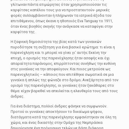
γλίτωναν πάντα ατιμώρητες όταν χρησιμοποιούσαν τις
καρφίτσες καπέλου τους για να προστατευτούν- μερικές
φορές συλλαμβάνονταν ή πλήρωναν τα ιατρικά έξοδα του
επιτιθέμενου, όπως έκανε η ηθοποιός Eva Tanguay το 1911,
όταν ένας βοηθός σκηνής την ανάγκασε να καταφύγει στην
καρφίτσα της.
Η ξαφνική δημοσιότητα της βίας κατά των γυναικών
πυροδότησε τη συζήτηση για ένα βασικό ερώτημα: τι είναι η
παρενόχληση και τι μπορεί να γίνει γι’ αυτήν; Εκείνη την
εποχή, ο ορισμός της παρενόχλησης ήταν ασαφής και όχι
απαραίτητα παράνομος, επιρρίπτοντας συνήθως την ευθύνη
στις γυναίκες να την αποφεύγουν. Και ποιος μετρούσε ως
παρενοχλητικός – κάποιος που επιτέθηκε σωματικά σε μια
γυναίκα ή απλώς της φώναζε στο δρόμο; Ανεξάρτητα από τον
ορισμό της παρενόχλησης, οι γυναίκες ήταν ξεκάθαρες στο
θέμα: είχαν βαρεθεί να απειλείται η ελευθερία τους από τους
άνδρες.
Για ένα διάστημα, πολλοί άνδρες φάνηκε να συμφωνούν.
Προτού οι γυναίκες αποκτήσουν το δικαίωμα ψήφου,
διατάγματα κατά της παρενόχλησης εμφανίστηκαν σε όλη τη
χώρα, και ένας δικαστής στην Ομάχα της Νεμπράσκα
δημιούργησε ένα πρόγραμμα τελών με βάση διάφορα