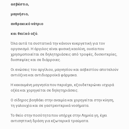
ασβέστιο,
μαγνήσιο,
ανθρακικό νάτριο
και θειϊκό οξύ.
Όλα αυτά τα συστατικά την κάνουν ευεργετική για τον
οργανισμό. Η άργιλος είναι φυσική καολίνη, ουσία που
χρησιμοποιείται σε δηλητηριάσεις από τροφές, δυσεντερίες,
δυσπεψίες και σε διάρροιες.
Οι ενώσεις του αργίλιου, μαγνησίου και ασβεστίου αποτελούν
αντιόξινα και αντιδιαρροϊκά φάρμακα.
Η κεκαυμένη μαγνησία που περιέχει, εξουδετερώνει ισχυρά
οξέα και χορηγείται σε δηλητηριάσεις.
Ο σίδηρος βοηθάει στην αναιμία και χορηγείται στην κύηση,
τη γαλουχία και σε γαστρεντερικά νοσήματα.
Το θείο στην ποσότητα που υπήρχε στην Λημνία γη, έχει
αντισηπτική δράση για εξωτερικά τραύματα.