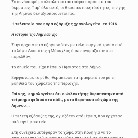
Σε συνδυασμό με αλκάλια καταστρέφει παράσιτα του
δέρματος. Παρ’ όλα αυτά, οι θεραπευτικές ιδιότητες της γης
της Λήμνου δεν αξιοποιούνται πια.
Η τελευταία αναφορά εξόρυξης χρονολογείται το 1916….
Η ιστορία της Λημνίας γης
Στην αρχαιότητα εξορυσσόταν με τελετουργικό τρόπο από
το λόφο Δεσπότης ή Μόσυχλος όπως ονομαζόταν στο
παρελθόν,
το σημείο που είχε πέσει ο Ήφαιστος στη Λήμνο.
Σύμφωνα με το μύθο, θεράπευσε τα τραύματά του με τη
βοήθεια του χώματος της περιοχής.
Επίσης, φημολογείται ότι ο Φιλοκτήτης θεραπεύτηκε από
τσίμπημα φιδιού στο πόδι, με το θεραπευτικό χώμα της
Λήμνου….
Η τελετή εξόρυξης της, αγιαζόταν από ιέρεια, που ερχόταν
από την Ηφαιστεία.
Στη συνέχεια μετέφεραν το χώμα στην πόλη για να το