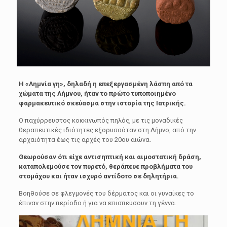
Η «Λημνία γη», δηλαδή η επεξεργασμένη λάσπη από τα
χώματα της Λήμνου, ήταν το πρώτο τυποποιημένο
φαρμακευτικό σκεύασμα στην ιστορία της Ιατρικής.
Ο παχύρρευστος κοκκινωπός πηλός, με τις μοναδικές
θεραπευτικές ιδιότητες εξορυσσόταν στη Λήμνο, από την
αρχαιότητα έως τις αρχές του 20ου αιώνα.
Θεωρούσαν ότι είχε αντισηπτική και αιμοστατική δράση,
καταπολεμούσε τον πυρετό, θεράπευε προβλήματα του
στομάχου και ήταν ισχυρό αντίδοτο σε δηλητήρια.
Βοηθούσε σε φλεγμονές του δέρματος και οι γυναίκες το
έπιναν στην περίοδο ή για να επισπεύσουν τη γέννα.