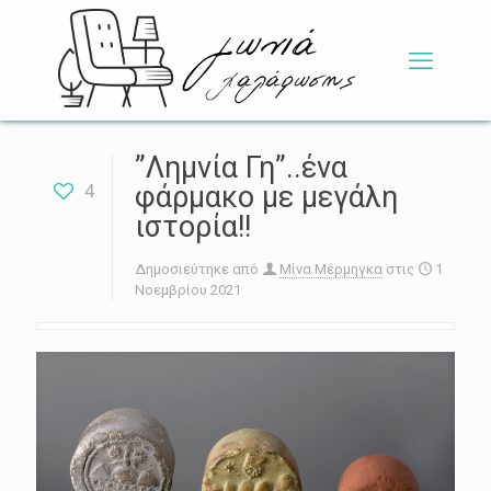
”Λημνία Γη”..ένα
4
φάρμακο με μεγάλη
ιστορία!!
Δημοσιεύτηκε από
Μίνα Μέρμηγκα
στις
1
Νοεμβρίου 2021