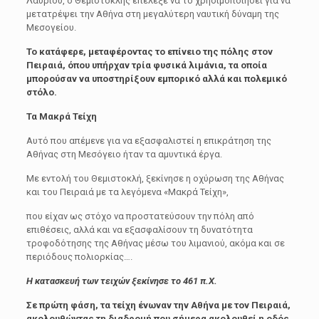
Λαυρίου, ο Θεμιστοκλής επέλεξε να το χρησιμοποιήσει για να
μετατρέψει την Αθήνα στη μεγαλύτερη ναυτική δύναμη της
Μεσογείου.
Το κατάφερε, μεταφέροντας το επίνειο της πόλης στον
Πειραιά, όπου υπήρχαν τρία φυσικά λιμάνια, τα οποία
μπορούσαν να υποστηρίξουν εμπορικό αλλά και πολεμικό
στόλο.
Τα Μακρά Τείχη
Αυτό που απέμενε για να εξασφαλιστεί η επικράτηση της
Αθήνας στη Μεσόγειο ήταν τα αμυντικά έργα.
Με εντολή του Θεμιστοκλή, ξεκίνησε η οχύρωση της Αθήνας
και του Πειραιά με τα λεγόμενα «Μακρά Τείχη»,
που είχαν ως στόχο να προστατεύσουν την πόλη από
επιθέσεις, αλλά και να εξασφαλίσουν τη δυνατότητα
τροφοδότησης της Αθήνας μέσω του λιμανιού, ακόμα και σε
περιόδους πολιορκίας….
Η κατασκευή των τειχών ξεκίνησε το 461 π.Χ.
Σε πρώτη φάση, τα τείχη ένωναν την Αθήνα με τον Πειραιά,
ακολουθώντας τη διαδρομή που σήμερα ακολουθεί η οδός