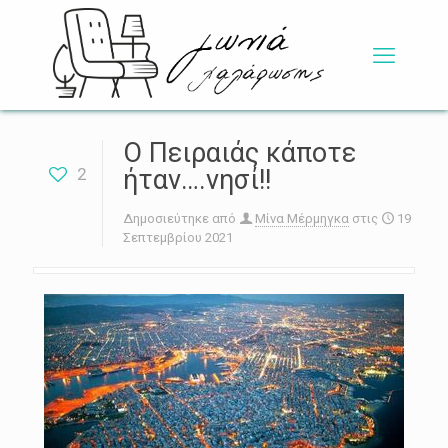
Ο Πειραιάς κάποτε
2
ήταν….νησί!!
Δημοσιεύτηκε από
Μίνα Μέρμηγκα
στις
19
Σεπτεμβρίου 2021