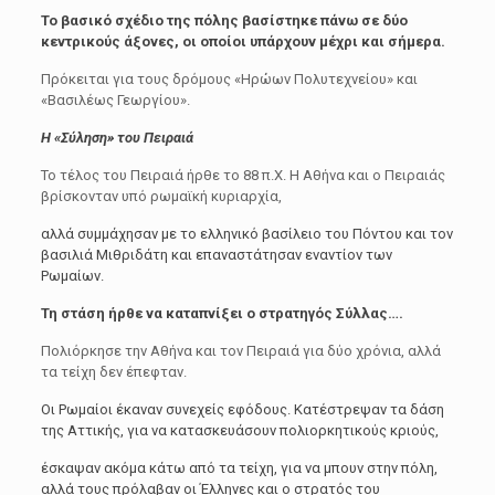
Το βασικό σχέδιο της πόλης βασίστηκε πάνω σε δύο
κεντρικούς άξονες, οι οποίοι υπάρχουν μέχρι και σήμερα.
Πρόκειται για τους δρόμους «Ηρώων Πολυτεχνείου» και
«Βασιλέως Γεωργίου».
Η «Σύληση» του Πειραιά
Το τέλος του Πειραιά ήρθε το 88 π.Χ. Η Αθήνα και ο Πειραιάς
βρίσκονταν υπό ρωμαϊκή κυριαρχία,
αλλά συμμάχησαν με το ελληνικό βασίλειο του Πόντου και τον
βασιλιά Μιθριδάτη και επαναστάτησαν εναντίον των
Ρωμαίων.
Τη στάση ήρθε να καταπνίξει ο στρατηγός Σύλλας….
Πολιόρκησε την Αθήνα και τον Πειραιά για δύο χρόνια, αλλά
τα τείχη δεν έπεφταν.
Οι Ρωμαίοι έκαναν συνεχείς εφόδους. Κατέστρεψαν τα δάση
της Αττικής, για να κατασκευάσουν πολιορκητικούς κριούς,
έσκαψαν ακόμα κάτω από τα τείχη, για να μπουν στην πόλη,
αλλά τους πρόλαβαν οι Έλληνες και ο στρατός του