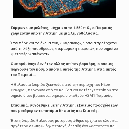
Σύμφωνα με μελέτες, μέχρι και το 1.550 π.Χ., ο Πειραιάς
χωριζόταν από την Αττική με μία λιμνοθάλασσα.
Έτσι πήρε και το όνομά του, «Πειραιεύς», η οποία προέρχεται
από τη λέξη «πορθμέας», «πέρασμα» ή «περαιώ», που σημαίνει
«μεταφέρω απέναντι».
Ο «πορθμέας» δεν ήταν άλλος απ’ τον βαρκάρη, ο οποίος
περνούσε τον κόσμο από τις ακτές της Αττικής στις ακτές
του Πειραιά….
Η θαλάσσια λωρίδα ξεκινούσε από την περιοχή του Νέου
Φαλήρου, περνούσε από τα Καμίνια και κατέληγε περίπου στο
σημείο όπου βρίσκεται σήμερα ο σταθμός ΗΣΑΠ Πειραιώς.
Σταδιακά, συνδέθηκε με την Αττική, εξαιτίας προσχώσεων
που μετέφεραν τα ποτάμια Κηφισός και Ιλισσός.
Έτσι η λωρίδα θάλασσας μεταμορφώθηκε αρχικά σε έλος και
αργότερα σε «πηλώδη» περιοχή, δηλαδή ένα λασπότοπο που