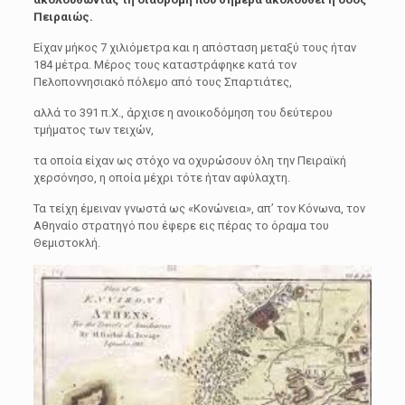
Πειραιώς.
Είχαν μήκος 7 χιλιόμετρα και η απόσταση μεταξύ τους ήταν
184 μέτρα. Μέρος τους καταστράφηκε κατά τον
Πελοποννησιακό πόλεμο από τους Σπαρτιάτες,
αλλά το 391 π.Χ., άρχισε η ανοικοδόμηση του δεύτερου
τμήματος των τειχών,
τα οποία είχαν ως στόχο να οχυρώσουν όλη την Πειραϊκή
χερσόνησο, η οποία μέχρι τότε ήταν αφύλαχτη.
Τα τείχη έμειναν γνωστά ως «Κονώνεια», απ’ τον Κόνωνα, τον
Αθηναίο στρατηγό που έφερε εις πέρας το όραμα του
Θεμιστοκλή.