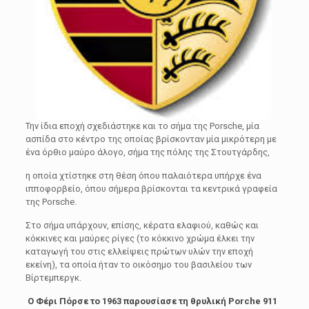
Την ίδια εποχή σχεδιάστηκε και το σήµα της Porsche, µία
ασπίδα στο κέντρο της οποίας βρίσκονταν µία µικρότερη µε
ένα όρθιο µαύρο άλογο, σήµα της πόλης της Στουτγάρδης,
η οποία χτίστηκε στη θέση όπου παλαιότερα υπήρχε ένα
ιπποφορβείο, όπου σήµερα βρίσκονται τα κεντρικά γραφεία
της Porsche.
Στο σήµα υπάρχουν, επίσης, κέρατα ελαφιού, καθώς και
κόκκινες και µαύρες ρίγες (το κόκκινο χρώµα έλκει την
καταγωγή του στις ελλείψεις πρώτων υλών την εποχή
εκείνη), τα οποία ήταν το οικόσηµο του βασιλείου των
Βίρτεµπεργκ.
Ο Φέρι Πόρσε το 1963 παρουσίασε τη θρυλική Porche 911