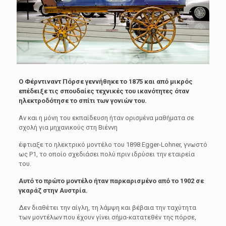
Ο Φέρντιναντ Πόρσε γεννήθηκε το 1875 και από µικρός
επέδειξε τις σπουδαίες τεχνικές του ικανότητες όταν
ηλεκτροδότησε το σπίτι των γονιών του.
Αν και η µόνη του εκπαίδευση ήταν ορισμένα µαθήµατα σε
σχολή για µηχανικούς στη Βιέννη
έφτιαξε το ηλεκτρικό μοντέλο του 1898 Egger-Lohner, γνωστό
ως P1, το οποίο σχεδιάσει πολύ πριν ιδρύσει την εταιρεία
του.
Αυτό το πρώτο μοντέλο ήταν παρκαρισμένο από το 1902 σε
γκαράζ στην Αυστρία.
Δεν διαθέτει την αίγλη, τη λάμψη και βέβαια την ταχύτητα
των μοντέλων που έχουν γίνει σήμα-κατατεθέν της πόρσε,