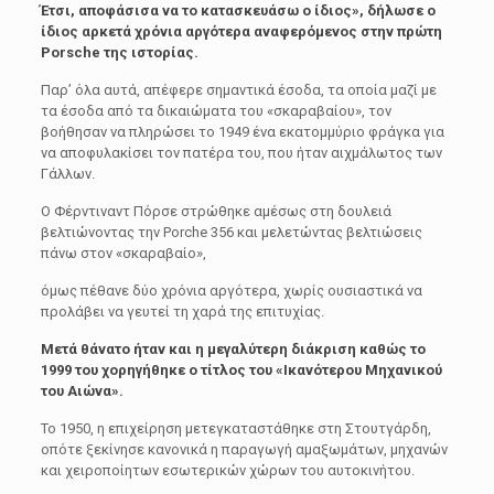
Έτσι, αποφάσισα να το κατασκευάσω ο ίδιος», δήλωσε ο
ίδιος αρκετά χρόνια αργότερα αναφερόμενος στην πρώτη
Porsche της ιστορίας.
Παρ’ όλα αυτά, απέφερε σηµαντικά έσοδα, τα οποία µαζί µε
τα έσοδα από τα δικαιώµατα του «σκαραβαίου», τον
βοήθησαν να πληρώσει το 1949 ένα εκατοµµύριο φράγκα για
να αποφυλακίσει τον πατέρα του, που ήταν αιχµάλωτος των
Γάλλων.
Ο Φέρντιναντ Πόρσε στρώθηκε αµέσως στη δουλειά
βελτιώνοντας την Porche 356 και µελετώντας βελτιώσεις
πάνω στον «σκαραβαίο»,
όµως πέθανε δύο χρόνια αργότερα, χωρίς ουσιαστικά να
προλάβει να γευτεί τη χαρά της επιτυχίας.
Μετά θάνατο ήταν και η μεγαλύτερη διάκριση καθώς το
1999 του χορηγήθηκε ο τίτλος του «Ικανότερου Μηχανικού
του Αιώνα».
Το 1950, η επιχείρηση µετεγκαταστάθηκε στη Στουτγάρδη,
οπότε ξεκίνησε κανονικά η παραγωγή αµαξωµάτων, µηχανών
και χειροποίητων εσωτερικών χώρων του αυτοκινήτου.