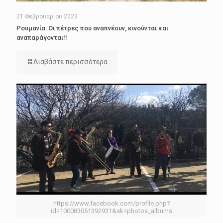
21 Φεβρουαρίου 2023
Ρουμανία: Οι πέτρες που αναπνέουν, κινούνται και
αναπαράγονται!!
Διαβάστε περισσότερα
https://www.facebook.com/profile.php?
id=100083051392931&sk=photos_albums