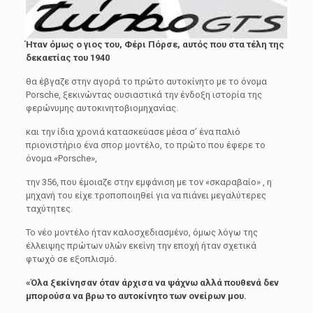
Ήταν όµως ο γιος του, Φέρι Πόρσε, αυτός που στα τέλη της
δεκαετίας του 1940
θα έβγαζε στην αγορά το πρώτο αυτοκίνητο µε το όνοµα
Porsche, ξεκινώντας ουσιαστικά την ένδοξη ιστορία της
φερώνυµης αυτοκινητοβιοµηχανίας.
και την ίδια χρονιά κατασκεύασε µέσα σ’ ένα παλιό
πριονιστήριο ένα σπορ µοντέλο, το πρώτο που έφερε το
όνοµα «Porsche»,
την 356, που έµοιαζε στην εµφάνιση µε τον «σκαραβαίο» , η
µηχανή του είχε τροποποιηθεί για να πιάνει µεγαλύτερες
ταχύτητες.
Το νέο µοντέλο ήταν καλοσχεδιασµένο, όµως λόγω της
έλλειψης πρώτων υλών εκείνη την εποχή ήταν σχετικά
φτωχό σε εξοπλισµό.
«Όλα ξεκίνησαν όταν άρχισα να ψάχνω αλλά πουθενά δεν
μπορούσα να βρω το αυτοκίνητο των ονείρων μου.