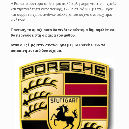
Η Porsche σύντοµα απέκτησε πολύ καλή φήμη για τις µηχανές
και την ποιότητα κατασκευής, ενώ η σειρά 356 βελτιώθηκε
και συµµετείχε σε αγώνες ράλλυ, όπου συχνά αναδείχτηκε
νικήτρια.
Πάντως, το αµάξι αυτό θα γινόταν σύντομα δηµοφιλές και
θα περνούσε στη σφαίρα του µύθου,
όταν ο Τζέιµς Ντιν σκοτώθηκε µε µια Porche 356 σε
αυτοκινητιστικό δυστύχηµα.