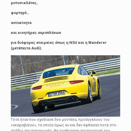
µοτοσικλέτες,
φορτηγά ,
αυτοκίνητα
και κινητήρες αεροπλάνων
για διάφορες εταιρείες όπως η NSU και η Wanderer
(µετέπειτα Audi).
Τότε ήταν που σχεδίασε δύο µοντέλα, προάγγελους του
«σκαραβαίου», τα οποία όµως αν και δεν έφθασαν ποτέ στο
στάδιο της παραγωγής, θα τραβούσαν την προσοχή του