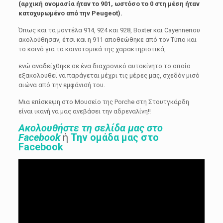
(αρχική ονομασία ήταν το 901, ωστόσο το 0 στη μέση ήταν
κατοχυρωμένο από την Peugeot).
Όπως και τα µοντέλα 914, 924 και 928, Boxter και Cayenneπου
ακολούθησαν, έτσι και η 911 αποθεώθηκε από τον Τύπο και
το κοινό για τα καινοτοµικά της χαρακτηριστικά,
ενώ αναδείχθηκε σε ένα διαχρονικό αυτοκίνητο το οποίο
εξακολουθεί να παράγεται µέχρι τις µέρες µας, σχεδόν μισό
αιώνα από την εµφάνισή του.
Μια επίσκεψη στο Μουσείο της Porche στη Στουτγκάρδη
είναι ικανή να μας ανεβάσει την αδρεναλίνη!!
Ακολουθήστε τη σελίδα μας στο
Facebook
ή
Την ομάδα μας στο
Facebook