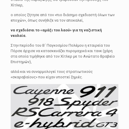
Χίτλερ,
ο οποίος ζήτησε από τον «πιο διάσηµο σχεδιαστή όλων των
εποχών», όπως συνήθιζε να τον αποκαλεί,
να σχεδιάσει το «αµάξι του λαού» για τη ναζιστική
νεολαία.
Στην περίοδο του Β´ Παγκοσµίου Πολέµου η εταιρεία του
Πόρσε άρχισε να κατασκευάζει πυροµαχικά και τανκ (χάρη
στα οποία τιµήθηκε από τον Χίτλερ µε το Ανώτατο Βραβείο
Επιστηµών),
αλλά και να συναρµολογεί τους στρατιωτικούς
«σκαραβαίους» που είχαν υποστεί ζηµιές.