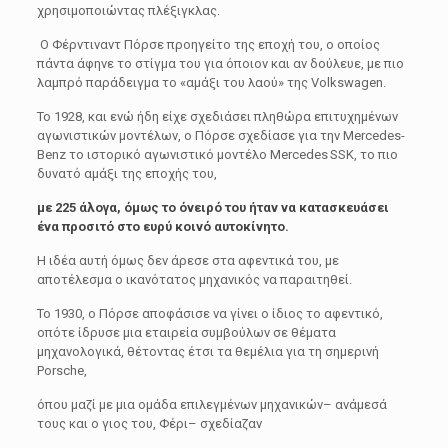
χρησιμοποιώντας πλέξιγκλας.
Ο Φέρντιναντ Πόρσε προηγείτο της εποχή του, ο οποίος
πάντα άφηνε το στίγµα του για όποιον και αν δούλευε, µε πιο
λαµπρό παράδειγµα το «αµάξι του λαού» της Volkswagen.
Το 1928, και ενώ ήδη είχε σχεδιάσει πληθώρα επιτυχηµένων
αγωνιστικών µοντέλων, ο Πόρσε σχεδίασε για την Mercedes-
Benz το ιστορικό αγωνιστικό µοντέλο Mercedes SSK, το πιο
δυνατό αµάξι της εποχής του,
µε 225 άλογα, όµως το όνειρό του ήταν να κατασκευάσει
ένα προσιτό στο ευρύ κοινό αυτοκίνητο.
Η ιδέα αυτή όµως δεν άρεσε στα αφεντικά του, µε
αποτέλεσµα ο ικανότατος µηχανικός να παραιτηθεί.
Το 1930, ο Πόρσε αποφάσισε να γίνει ο ίδιος το αφεντικό,
οπότε ίδρυσε µια εταιρεία συµβούλων σε θέµατα
µηχανολογικά, θέτοντας έτσι τα θεµέλια για τη σηµερινή
Porsche,
όπου µαζί µε µια οµάδα επιλεγµένων µηχανικών– ανάµεσά
τους και ο γιος του, Φέρι– σχεδίαζαν