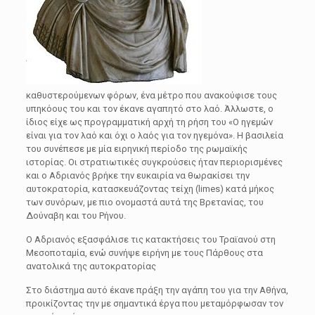
καθυστερούμενων φόρων, ένα μέτρο που ανακούφισε τους
υπηκόους του και τον έκανε αγαπητό στο λαό. Άλλωστε, ο
ίδιος είχε ως προγραμματική αρχή τη ρήση του «Ο ηγεμών
είναι για τον λαό και όχι ο λαός για τον ηγεμόνα». Η βασιλεία
του συνέπεσε με μία ειρηνική περίοδο της ρωμαϊκής
ιστορίας. Οι στρατιωτικές συγκρούσεις ήταν περιορισμένες
και ο Αδριανός βρήκε την ευκαιρία να θωρακίσει την
αυτοκρατορία, κατασκευάζοντας τείχη (limes) κατά μήκος
των συνόρων, με πιο ονομαστά αυτά της Βρετανίας, του
Δούναβη και του Ρήνου.
O Αδριανός εξασφάλισε τις κατακτήσεις του Τραϊανού στη
Μεσοποταμία, ενώ συνήψε ειρήνη με τους Πάρθους στα
ανατολικά της αυτοκρατορίας
Στο διάστημα αυτό έκανε πράξη την αγάπη του για την Αθήνα,
προικίζοντας την με σημαντικά έργα που μεταμόρφωσαν τον