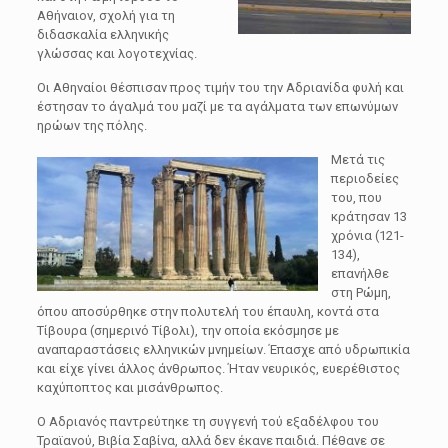
Αθήναιον, σχολή για τη
διδασκαλία ελληνικής
γλώσσας και λογοτεχνίας.
Οι Αθηναίοι θέσπισαν προς τιμήν του την Αδριανίδα φυλή και
έστησαν το άγαλμά του μαζί με τα αγάλματα των επωνύμων
ηρώων της πόλης.
Μετά τις
περιοδείες
του, που
κράτησαν 13
χρόνια (121-
134),
επανήλθε
στη Ρώμη,
όπου αποσύρθηκε στην πολυτελή του έπαυλη, κοντά στα
Τίβουρα (σημερινό Τίβολι), την οποία εκόσμησε με
αναπαραστάσεις ελληνικών μνημείων. Έπασχε από υδρωπικία
και είχε γίνει άλλος άνθρωπος. Ήταν νευρικός, ευερέθιστος
καχύποπτος και μισάνθρωπος.
Ο Αδριανός παντρεύτηκε τη συγγενή τού εξαδέλφου του
Τραϊανού, Βιβία Σαβίνα, αλλά δεν έκανε παιδιά. Πέθανε σε