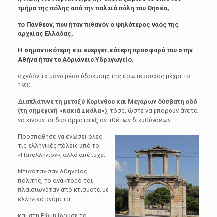
τμήμα της πόλης από την παλαιά πόλη του Θησέα,
το Πάνθεον, που ήταν πιθανόν ο ψηλότερος ναός της
αρχαίας Ελλάδας,
Η σημαντικότερη και ευεργετικότερη προσφορά του στην
Αθήνα ήταν το Αδριάνειο Υδραγωγείο,
σχεδόν το μόνο μέσο ύδρευσης της πρωτεύουσας μέχρι το
1930.
Δ
ιαπλάτυνε τη μεταξύ Κορίνθου και Μεγάρων δύσβατη οδό
(τη σημερινή «Κακιά Σκάλα»)
, τόσο, ώστε να μπορούν άνετα
να κινούνται δύο άρματα εξ αντιθέτων διευθύνσεων.
Προσπάθησε να ενώσει όλες
τις ελληνικές πόλεις υπό το
«Πανελλήνιον», αλλά απέτυχε.
Ντυνόταν σαν Αθηναίος
πολίτης, το ανάκτορό του
πλαισιωνόταν από κτίσματα με
ελληνικά ονόματα
και στη Ρώμη ίδρυσε το