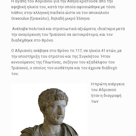
Η αγάπη του Αδριανού για την Αθήνα κρατούσε από την
εφηβική ηλικία του, κατά την οποία αφοσιώθηκε με τόσο
πάθος στην ελληνική παιδεία ώστε να τον αποκαλούν
Graeculus (Γραικύλο), δηλαδή μικρό Έλληνα
Ανέλαβε πολιτικά και στρατιωτικά αξιώματα, ιδιαίτερα μετά
την αναγόρευση του Τραϊανού σε αυτοκράτορα, και τον
διαδέχθηκε στο θρόνο.
Ο Αδριανός ανέβηκε στο θρόνο το 117, σε ηλικία 41 ετών, με
την υποστήριξη του στρατού και της Συγκλήτου. Ήταν
ευνοούμενος της Πλωτίνας, συζύγου του εξαδέλφου του
Τραϊανού, ο οποίος τον υιοθέτησε και τον έχρισε διάδοχό
του.
Η πρώτη ενέργεια
του Αδριανού
ήταν η διαγραφή
των