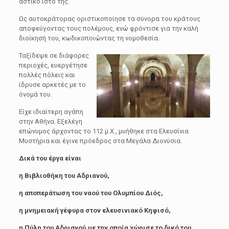
αστικό ιστό της.
Ως αυτοκράτορας οριστικοποίησε τα σύνορα του κράτους
αποφεύγοντας τους πολέμους, ενώ φρόντισε για την καλή
διοίκησή του, κωδικοποιώντας τη νομοθεσία.
Ταξίδεψε σε διάφορες
περιοχές, ευεργέτησε
πολλές πόλεις και
ίδρυσε αρκετές με το
όνομά του.
Είχε ιδιαίτερη αγάπη
στην Αθήνα. Εξελέγη
επώνυμος άρχοντας το 112 μ.Χ., μυήθηκε στα Ελευσίνια
Μυστήρια και έγινε πρόεδρος στα Μεγάλα Διονύσια.
Δικά του έργα είναι
η Βιβλιοθήκη του Αδριανού,
η αποπεράτωση του ναού του Ολυμπίου Διός,
η μνημειακή γέφυρα στον ελευσινιακό Κηφισό,
η Πύλη του Αδριανού,με την οποία χώρισε το δικό του