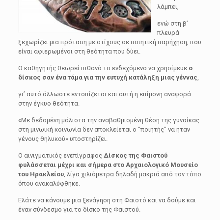
λάμπει,
ενώ στη β’
πλευρά
ξεχωρίζει μια πρόταση με στίχους σε ποιητική παρήχηση, που
είναι αφιερωμένοι στη θεότητα που δύει.
Ο καθηγητής θεωρεί πιθανό το ενδεχόμενο να χρησίμευε
ο
δίσκος σαν ένα τάμα για την ευτυχή κατάληξη μιας γέννας
,
γι’ αυτό άλλωστε εντοπίζεται και αυτή η επίμονη αναφορά
στην έγκυο θεότητα.
«Με δεδομένη μάλιστα την αναβαθμισμένη θέση της γυναίκας
στη μινωική κοινωνία δεν αποκλείεται ο “ποιητής” να ήταν
γένους θηλυκού» υποστηρίζει.
Ο αινιγματικός ενεπίγραφος
Δίσκος της Φαιστού
φυλάσσεται μέχρι και σήμερα στο Αρχαιολογικό Μουσείο
του Ηρακλείου
, λίγα χιλιόμετρα δηλαδή μακριά από τον τόπο
όπου ανακαλύφθηκε.
Ελάτε να κάνουμε μια ξενάγηση στη Φαιστό και να δούμε και
έναν σύνδεσμο για το δίσκο της Φαιστού.