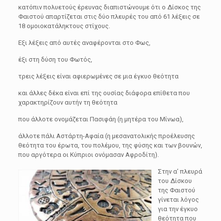
κατόπιν πολυετούς έρευνας διαπιστώνουμε ότι ο Δίσκος της
Φαιστού απαρτίζεται στις δύο πλευρές του από 61 λέξεις σε
18 ομοιοκατάληκτους στίχους.
Εξι λέξεις από αυτές αναφέρονται στο Φως,
έξι στη δύση του Φωτός,
τρεις λέξεις είναι αφιερωμένες σε μια έγκυο θεότητα
και άλλες δέκα είναι επί της ουσίας διάφορα επίθετα που
χαρακτηρίζουν αυτήν τη θεότητα
που άλλοτε ονομάζεται Πασιφάη (η μητέρα του Μίνωα),
άλλοτε πάλι Αστάρτη-Αφαία (η μεσανατολικής προέλευσης
θεότητα του έρωτα, του πολέμου, της φύσης και των βουνών,
που αργότερα οι Κύπριοι ονόμασαν Αφροδίτη).
Στην α’ πλευρά
του Δίσκου
της Φαιστού
γίνεται λόγος
για την έγκυο
θεότητα που