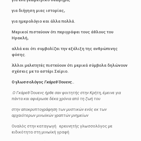
για διήγηση μιας ιστορίας,
για ημερολόγιο και άλλα πολλά.
Μερικοί πιστεύουν ότι περιγράφει τους άθλους του
Ηρακλή,
αλλά και ότι συμβολίζει την εξέλιξη της ανθρώπινης
φύσης
.
Άλλοι μελετητές πιστεύουν ότι μερικά σύμβολα δηλώνουν
σχέσεις με το αστέρι Σείριο.
Ο γλωσσολόγος
Γκάρεθ Όουενς
..
.
Ο Γκάρεθ Όουενς ήρθε σαν φοιτητής στην Κρήτη, έμεινε για
πάντα και αφιέρωσε δέκα χρόνια από τη ζωή του
στην αποκρυπτογράφηση των μυστικών ενός εκ των
αρχαιότερων μινωϊκών γραπτών μνημείων
Ουαλός στην καταγωγή ερευνητής γλωσσολόγος με
ειδικότητα στη μινωϊκή γραφή