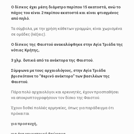
Ο δίσκος έχει μέση διάμετρο περίπου 15 εκατοστά, ενώ το
πάχος του είναι 2 περίπου εκατοστά και είναι φτιαγμένος
από πηλό.
Τα σύμβολα, με την χρήση κάθετων γραμμών, είναι χωρισμένα
σε ομάδες (λέξεις).
Ο δίσκος της Φαιστού ανακαλύφθηκε στην Αγία Τριάδα της
νότιας Κρήτης,
3 χλμ. δυτικά από τα ανάκτορα της Φαιστού.
Σύμφωνα με τους αρχαιολόγους, στην Αγία Τριάδα
βρισκότανε το “θερινό ανάκτορο” των βασιλέων της
Φαιστού.
Πάρα πολύ αρχαιολόγοι και ερευνητές, έχουν προσπαθήσει
να αποκρυπτογραφήσουν τον δίσκο της Φαιστού.
Έχουν δοθεί πολλές ερμηνείες, όπως για παράδειγμα ότι
πρόκειται
για προσευχή,
για ένα γεωμετρικό θεώρημα,