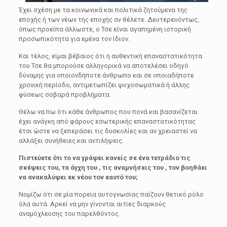
Έχει σχέση με τα κοινωνικά και πολιτικά ζητούμενα της
εποχής ή των νέων της εποχής αν θέλετε. Δευτερευόντως,
όπως προείπα άλλωστε, ο Τσε είναι αγαπημένη ιστορική
προσωπικότητα για εμένα τον ίδιον.
Και τέλος, είμαι βέβαιος ότι η αυθεντική επαναστατικότητα
του Τσε θα μπορούσε αλληγορικά να αποτελέσει οδηγό
δύναμης για οποιονδήποτε άνθρωπο και σε οποιαδήποτε
χρονική περίοδο, αντιμετωπίζει ψυχοσωματικά ή άλλης
φύσεως σοβαρά προβλήματα.
Θέλω να πω ότι κάθε άνθρωπος που πονά και βασανίζεται
έχει ανάγκη από φάρους εσωτερικής επαναστατικότητας
έτσι ώστε να ξεπεράσει τις δυσκολίες και αν χρειαστεί να
αλλάξει συνήθειες και αντιλήψεις.
Πιστεύετε ότι το να γράψει κανείς σε ένα τετράδιο τις
σκέψεις του, τα άγχη του , τις αναμνήσεις του , τον βοηθάει
να ανακαλύψει εκ νέου τον εαυτό του;
Νομίζω ότι σε μία πορεία αυτογνωσίας παίζουν θετικό ρόλο
όλα αυτά. Αρκεί να μην γίνονται αιτίες διαρκούς
αναμόχλευσης του παρελθόντος.