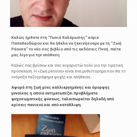
Καλώς ήρθατε στη ‘’Γωνιά Χαλάρωσης’’ κύριε
Παπαθεοδώρου και θα ήθελα να ξεκινήσουμε με τη ‘’Ζωή
Ρέουσα’’ το νέο σας βιβλίο από τις εκδόσεις Πνοή..πείτε
μας λίγο για την υπόθεση
Καλώς σας βρίσκω και σας ευχαριστώ πολύ για την τιμητική
πρόσκληση. Η «Ζωή ρέουσα» είναι ένα μυθιστόρημα που θα το
ονόμαζα πεζογράφημα ψυχής και αλήθειας.
Αφορά στη ζωή μίας καλλιεργημένης και όμορφης
γυναίκας η οποία αντιμετωπίζει προβλήματα
ψυχοσωματικής φύσεως, ταλαιπωρείται δηλαδή από
κρίσεις πανικού και από κατάθλιψη.