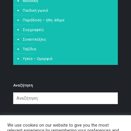
Μουσική
Παιδική γωνιά
Παράδοση – ήθη- έθιμα
Συγγραφείς
Συνεντεύξεις
Ταξίδια
Υγεία – Ομορφιά
Αναζήτηση
We use cookies on our website to give you the most
relevant experience by remembering your preferences and