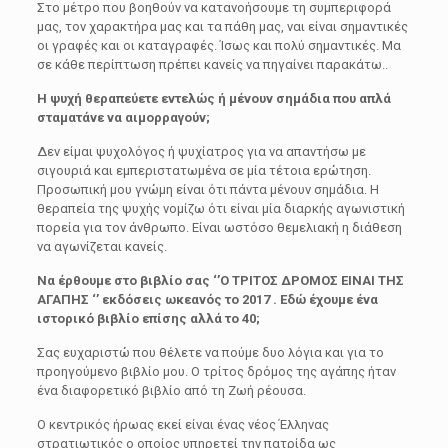
Στο μέτρο που βοηθούν να κατανοήσουμε τη συμπεριφορά
μας, τον χαρακτήρα μας και τα πάθη μας, ναι είναι σημαντικές
οι γραφές και οι καταγραφές. Ίσως και πολύ σημαντικές. Μα
σε κάθε περίπτωση πρέπει κανείς να πηγαίνει παρακάτω..
Η ψυχή θεραπεύετε εντελώς ή μένουν σημάδια που απλά
σταματάνε να αιμορραγούν;
Δεν είμαι ψυχολόγος ή ψυχίατρος για να απαντήσω με
σιγουριά και εμπεριστατωμένα σε μία τέτοια ερώτηση.
Προσωπική μου γνώμη είναι ότι πάντα μένουν σημάδια. Η
θεραπεία της ψυχής νομίζω ότι είναι μία διαρκής αγωνιστική
πορεία για τον άνθρωπο. Είναι ωστόσο θεμελιακή η διάθεση
να αγωνίζεται κανείς.
Να έρθουμε στο βιβλίο σας ‘’
Ο ΤΡΙΤΟΣ ΔΡΟΜΟΣ ΕΙΝΑΙ ΤΗΣ
ΑΓΑΠΗΣ
‘’ εκδόσεις ωκεανός το 2017 . Εδώ έχουμε ένα
ιστορικό βιβλίο επίσης αλλά το 40;
Σας ευχαριστώ που θέλετε να πούμε δυο λόγια και για το
προηγούμενο βιβλίο μου. Ο τρίτος δρόμος της αγάπης ήταν
ένα διαφορετικό βιβλίο από τη Ζωή ρέουσα.
Ο κεντρικός ήρωας εκεί είναι ένας νέος Έλληνας
στρατιωτικός ο οποίος υπηρετεί την πατρίδα ως