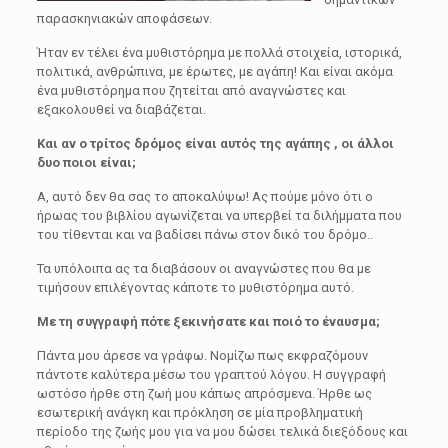
παρασκηνιακών αποφάσεων.
Ήταν εν τέλει ένα μυθιστόρημα με πολλά στοιχεία, ιστορικά,
πολιτικά, ανθρώπινα, με έρωτες, με αγάπη! Και είναι ακόμα
ένα μυθιστόρημα που ζητείται από αναγνώστες και
εξακολουθεί να διαβάζεται.
Και αν ο τρίτος δρόμος είναι αυτός της αγάπης , οι άλλοι
δυο ποιοι είναι;
Α, αυτό δεν θα σας το αποκαλύψω! Ας πούμε μόνο ότι ο
ήρωας του βιβλίου αγωνίζεται να υπερβεί τα διλήμματα που
του τίθενται και να βαδίσει πάνω στον δικό του δρόμο..
Τα υπόλοιπα ας τα διαβάσουν οι αναγνώστες που θα με
τιμήσουν επιλέγοντας κάποτε το μυθιστόρημα αυτό.
Με τη συγγραφή πότε ξεκινήσατε και ποιό το έναυσμα;
Πάντα μου άρεσε να γράφω. Νομίζω πως εκφραζόμουν
πάντοτε καλύτερα μέσω του γραπτού λόγου. Η συγγραφή
ωστόσο ήρθε στη ζωή μου κάπως απρόσμενα. Ήρθε ως
εσωτερική ανάγκη και πρόκληση σε μία προβληματική
περίοδο της ζωής μου για να μου δώσει τελικά διεξόδους και