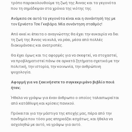
τρόπο παρακολουθούμε τη ζωή της Άννας και τα γεγονότα
που τη σημάδεψαν στα χρόνια της νιότης της.
Ανάμεσα σε αυτά τα γεγονότα είναι και η συνάντησή της με
τον Ερνέστο Τσε Γκεβάρα. Μία συνάντηση σταθμός!
Από εκεί κι έπειτα ο αναγνώστης θα έχει την ευκαιρία να δει
τη ζωή της Άννας να κυλά, να ρέει, μέσα από πολλές
διακυμάνσεις και ανατροπές.
Θα έχει όμως και τις αφορμές για να σκεφτεί, να στοχαστεί,
να προβληματιστεί πάνω σε αρκετά ζητήματα σχετικά με την
πολιτική, την ιστορία, την κοινωνία, την ανθρώπινη
ψυχολογία.
Αφορμή για να ξεκινήσετε το συγκεκριμένο βιβλίο ποιά
ήταν;
Ήθελα να γράψω για έναν άνθρωπο ο οποίος ταλαιπωρείται
από κατάθλιψη και κρίσεις πανικού.
Πρόκειται για την μάστιγα της εποχής μας, πέρα από την
πανδημία που τόσο μας επηρεάζει εσχάτως, και ήθελα να
ασχοληθώ με αυτό, να γράψω για αυτό.