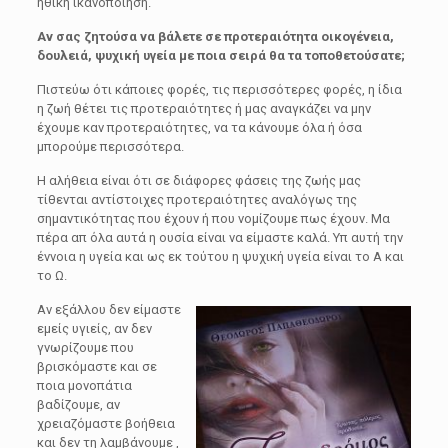
ηθική ικανοποίηση.
Αν σας ζητούσα να βάλετε σε προτεραιότητα οικογένεια,
δουλειά, ψυχική υγεία με ποια σειρά θα τα τοποθετούσατε;
Πιστεύω ότι κάποιες φορές, τις περισσότερες φορές, η ίδια
η ζωή θέτει τις προτεραιότητες ή μας αναγκάζει να μην
έχουμε καν προτεραιότητες, να τα κάνουμε όλα ή όσα
μπορούμε περισσότερα.
Η αλήθεια είναι ότι σε διάφορες φάσεις της ζωής μας
τίθενται αντίστοιχες προτεραιότητες αναλόγως της
σημαντικότητας που έχουν ή που νομίζουμε πως έχουν. Μα
πέρα απ όλα αυτά η ουσία είναι να είμαστε καλά. Υπ αυτή την
έννοια η υγεία και ως εκ τούτου η ψυχική υγεία είναι το Α και
το Ω.
Αν εξάλλου δεν είμαστε
εμείς υγιείς, αν δεν
γνωρίζουμε που
βρισκόμαστε και σε
ποια μονοπάτια
βαδίζουμε, αν
χρειαζόμαστε βοήθεια
και δεν τη λαμβάνουμε ,