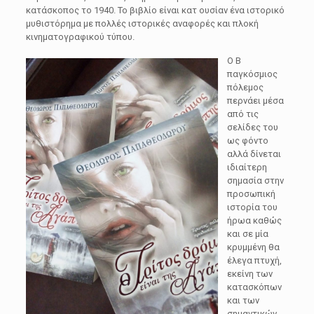
κατάσκοπος το 1940. Το βιβλίο είναι κατ ουσίαν ένα ιστορικό
μυθιστόρημα με πολλές ιστορικές αναφορές και πλοκή
κινηματογραφικού τύπου.
Ο Β
παγκόσμιος
πόλεμος
περνάει μέσα
από τις
σελίδες του
ως φόντο
αλλά δίνεται
ιδιαίτερη
σημασία στην
προσωπική
ιστορία του
ήρωα καθώς
και σε μία
κρυμμένη θα
έλεγα πτυχή,
εκείνη των
κατασκόπων
και των
σημαντικών