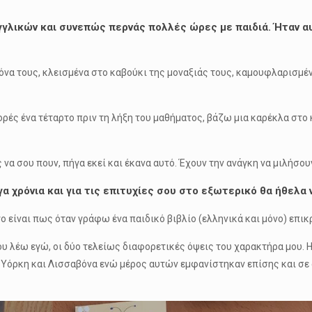
γλικών και συνεπώς περνάς πολλές ώρες με παιδιά. Ήταν αυτ
μόνα τους, κλεισμένα στο καβούκι της μοναξιάς τους, καμουφλαρισμέ
ρές ένα τέταρτο πριν τη λήξη του μαθήματος, βάζω μια καρέκλα στο 
να σου πουν, πήγα εκεί και έκανα αυτό. Έχουν την ανάγκη να μιλήσουν
γα χρόνια και για τις επιτυχίες σου στο εξωτερικό θα ήθελα 
 είναι πως όταν γράφω ένα παιδικό βιβλίο (ελληνικά και μόνο) επικρ
υ λέω εγώ, οι δύο τελείως διαφορετικές όψεις του χαρακτήρα μου. Η 
α Υόρκη και Λισσαβόνα ενώ μέρος αυτών εμφανίστηκαν επίσης και σε 