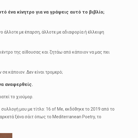
ό ένα κίνητρο για να γράψεις αυτό το βιβλίο;
νο άλλοτε με έπαρση, άλλοτε με αδιαφορία ή έλλειψη
κέντρο της αίθουσας και ζητάω από κάποιον να μας πει
 σε κάποιον. Δεν είναι τρομερό;
να αναφερθείς.
ατεί το χιούμορ.
συλλογή μου με τίτλο: 16 of Me, εκδόθηκε το 2019 από το
αρκετά ξένα σάιτ όπως το Mediterranean Poetry, το