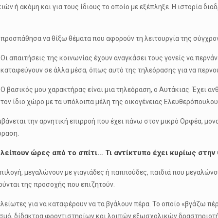
ιών ή ακόμη και για τους ίδιους το οποίο με εξέπληξε. Η ιστορία δια
προσπάθησα να θίξω θέματα που αφορούν τη λειτουργία της σύγχρον
Οι απαιτήσεις της κοινωνίας έχουν αναγκάσει τους γονείς να περνάνε
καταφεύγουν σε άλλα μέσα, όπως αυτό της τηλεόρασης για να περνού
Ο βασικός μου χαρακτήρας είναι μια τηλεόραση, ο Αυτάκιας. Έχει α
τον ίδιο χώρο με τα υπόλοιπα μέλη της οικογένειας Ελευθερόπουλου
αμβάνεται την αρνητική επιρροή που έχει πάνω στον μικρό Ορφέα, μον
όραση.
 λείπουν ώρες από το σπίτι… Τι αντίκτυπο έχει κυρίως στην
 επιλογή, μεγαλώνουν με γιαγιάδες ή παππούδες, παιδιά που μεγαλών
ρούνται της προσοχής που επιζητούν.
λείωτες για να καταφέρουν να τα βγάλουν πέρα. Το οποίο «βγάζω πέρα
υχισμό, δίδακτρα φροντιστηρίων και λοιπών εξωσχολικών δραστηριοτ