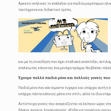
Αρκετοί ενήλικες το επέλεξαν για παιδιά μικρότερων ηλικ
ταυτόχρονα και διδακτικό τρόπο,
και με τη συνείδηση που έχει σταδιακά αναπτύξει, αντιλ
ατελείωτες κάνοντας ένα μονάχα πράγμα: Να βλέπει τηλε
Έχουμε πολλά παιδιά μόνα και πολλούς γονείς που
Παιδιά μόνα που εάν είμαστε τυχεροί και υπάρχει αυτή η
υπάρχει πάντα κάποιος μέσα στο σπίτι, αλλά τα ίδια στε
Αντίστοιχα γονείς που αναγκάζονται να λείπουν ώρες ατε
δάνεια, ενοίκια, λογαριασμούς, έξοδα για τροφή και ρο