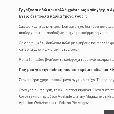
Εργάζεσαι εδώ και πολλά χρόνια ως καθηγήτρια Αγ
Έχεις δει πολλά παιδιά ‘’μόνα τους’’;
Σαφώς και ήταν κίνητρο. Πράγματι, έχω δει τόσα παιδιά 
πειθαρχίας και παραδόξως, συχνά με υπέρμετρη χαρά.
Θα σας πω κάτι, δουλεύω πολύ με εφήβους και πολλές φο
κάτι στα αγγλικά για την ημέρα του.
9 στα 10 παιδιά βγάζουν τα εσώψυχα τους ενώ περιμένεις 
Πες μου για την ποίηση που σε κέρδισε εδώ και λί
Στην ποίηση χρησιμοποιώ μόνο αγγλικό στίχο. Το περίεργο
Όταν γράφω ποίηση, το κλίμα παραβαραίνει. Είναι αυτό πο
λογοτεχνικό περιοδικό Adelaide Literary Magazine σε Νέ
Aphelion Webzine και το Eskimo Pie Magazine.