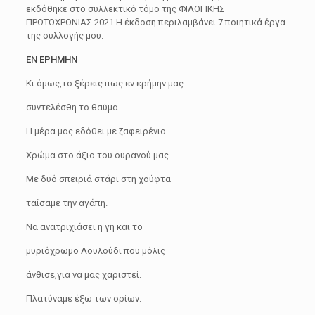
εκδόθηκε στο συλλεκτικό τόμο της ΦΙΛΟΓΙΚΗΣ
ΠΡΩΤΟΧΡΟΝΙΑΣ 2021.Η έκδοση περιλαμβάνει 7 ποιητικά έργα
της συλλογής μου.
ΕΝ ΕΡΗΜΗΝ
Κι όμως,το ξέρεις πως εν ερήμην μας
συντελέσθη το θαύμα..
Η μέρα μας εδόθει με ζαφειρένιο
Χρώμα στο άξιο του ουρανού μας.
Με δυό σπειριά στάρι στη χούφτα
ταίσαμε την αγάπη.
Να ανατριχιάσει η γη και το
μυριόχρωμο Λουλούδι που μόλις
άνθισε,για να μας χαριστεί.
Πλατύναμε έξω των ορίων.