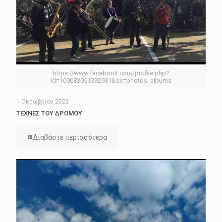
https://www.facebook.com/profile.php?
id=100083051392931&sk=photos_albums
1 Οκτωβρίου 2022
ΤΕΧΝΕΣ ΤΟΥ ΔΡΟΜΟΥ
Διαβάστε περισσότερα