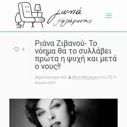
Ριάνα Ζιβανού- Το
4
νόημα θα το συλλάβει
πρώτα η ψυχή και μετά
ο νους!!
Δημοσιεύτηκε από
Μίνα Μέρμηγκα
στις
17
Ιουνίου 2021