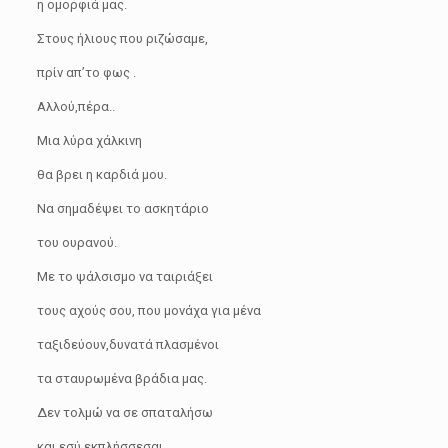
η ομορφιά μας.
Στους ήλιους που ριζώσαμε,
πρίν απ’το φως .
Αλλού,πέρα..
Μια λύρα χάλκινη
θα βρει η καρδιά μου.
Να σημαδέψει το ασκητάριο
του ουρανού.
Με το ψάλσισμο να ταιριάξει
τους αχούς σου, που μονάχα για μένα
ταξιδεύουν,δυνατά πλασμένοι
τα σταυρωμένα βράδια μας.
Δεν τολμώ να σε σπαταλήσω
και εσύ εκπλήσσεσαι.