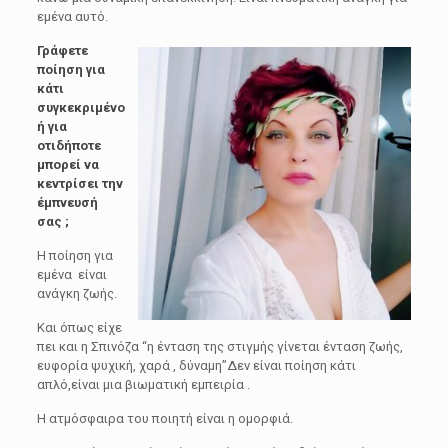
εμένα αυτό.
Γράφετε
ποίηση για
κάτι
συγκεκριμένο
ή για
οτιδήποτε
μπορεί να
κεντρίσει την
έμπνευσή
σας ;
Η ποίηση για
εμένα είναι
ανάγκη ζωής.
Και όπως είχε
πει και η Σπινόζα “η ένταση της στιγμής γίνεται ένταση ζωής,
ευφορία ψυχική, χαρά , δύναμη”Δεν είναι ποίηση κάτι
απλό,είναι μια βιωματική εμπειρία .
Η ατμόσφαιρα του ποιητή είναι η ομορφιά.