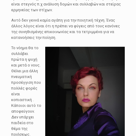
είναι στεγνός π.χ ανάλυση δομών και συλλαβών και στείρας
ερμηνείας των στίχων.
Αυτό δεν γεννά καμία αγάπη για την ποιητική τέχνη. Ένας
άλλος λόγος είναι ότι η πρέπει να φύγεις από τους κανόνες
της συνηθισμένης επικοινωνίας και τα τετριμμένα για να
κατανοήσεις την ποίηση.
Το νόημα θα το
συλλάβει
πρώτα η ψυχή
και μετά ο νους.
Θέλει μια άλλη
πνευματική
προσέγγιση που
πολλές φορές
είναι
κοπιαστική .
Κάποιοι αυτό το
αποφεύγουν.
Δεν υπάρχει
παιδεία στο
θέμα της
ποιήσεως.