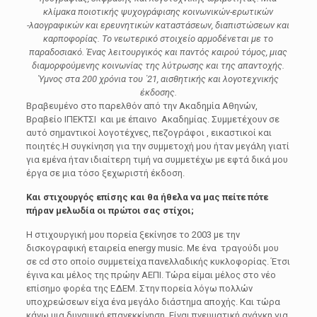
κλίμακα ποιοτικής ψυχογράφισης κοινωνικών-ερωτικών
-λαογραφικών και ερευνητικών καταστάσεων, διαπιστώσεων και
καρποφορίας. Το νεωτερικό στοιχείο αρμοδένεται με το
παραδοσιακό. Ένας λειτουργικός και παντός καιρού τόμος, μιας
διαμορφούμενης κοινωνίας της λύτρωσης και της απαντοχής.
Ύμνος στα 200 χρόνια του ΄21, αισθητικής και λογοτεχνικής
έκδοσης.
Βραβευμένο στο παρελθόν από την Ακαδημία Αθηνών,
Βραβείο ΙΠΕΚΤΣΙ και με έπαινο Ακαδημίας. Συμμετέχουν σε
αυτό σημαντικοί λογοτέχνες, πεζογράφοι , εικαστικοί και
ποιητές.Η συγκίνηση για την συμμετοχή μου ήταν μεγάλη γιατί
για εμένα ήταν ιδιαίτερη τιμή να συμμετέχω με εφτά δικά μου
έργα σε μια τόσο ξεχωριστή έκδοση.
Και στιχουργός επίσης και θα ήθελα να μας πείτε πότε
πήραν μελωδία οι πρώτοι σας στίχοι;
Η στιχουργική μου πορεία ξεκίνησε το 2003 με την
δισκογραφική εταιρεία energy music. Με ένα τραγούδι μου
σε cd στο οποίο συμμετείχα πανελλαδικής κυκλοφορίας. Έτσι
έγινα και μέλος της πρώην ΑΕΠΙ. Τώρα είμαι μέλος στο νέο
επίσημο φορέα της ΕΔΕΜ. Στην πορεία λόγω πολλών
υποχρεώσεων είχα ένα μεγάλο διάστημα αποχής. Και τώρα
κάνω μια δυναμική επανεκκίνηση. Είναι πνευματική ανάγκη για