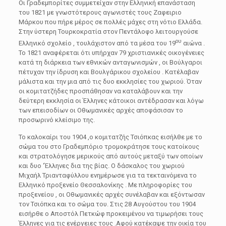
Οι Γραδεμπορίτες συμμετείχαν στην Ελληνική επανάσταση
του 1821 με γνωστότερους αγωνιστές τους Ζαφειριο
Μάρκου που πήρε μέρος σε πολλές μάχες στη νότιο Ελλάδα.
Στην ύστερη Τουρκοκρατία στον Πεντάλοφο λειτουργούσε
ου
Ελληνικό σχολείο , τουλάχιστον από τα μέσα του 19
αιώνα .
Το 1821 αναφέρεται ότι υπήρχαν 79 χριστιανικές οικογένειες
κατά τη διάρκεια των εθνικών ανταγωνισμών , οι Βούλγαροι
πέτυχαν την ίδρυση και Βουλγάρικου σχολείου . Κατέλαβαν
μάλιστα και την μια από τις δυο εκκλησίες του χωριού. Όταν
οι κομιτατζήδες προσπάθησαν να καταλάβουν και την
δεύτερη εκκλησία οι Έλληνες κάτοικοι αντέδρασαν και λόγω
των επεισοδίων οι Οθωμανικές αρχές αποφάσισαν το
προσωρινό κλείσιμο της.
Το καλοκαίρι του 1904 ,ο κομιτατζής Τσιόπκας εισήλθε με το
σώμα του στο Γραδεμπόριο τρομοκράτησε τους κατοίκους
και στρατολόγησε μερικούς από αυτούς μεταξύ των οποίων
και δυο ‘Έλληνες δια της βίας. Ο δάσκαλος του χωριού
Μιχαήλ Τριανταφύλλου ενημέρωσε για τα τεκταινόμενα το
Ελληνικό προξενείο Θεσσαλονίκης . Με πληροφορίες του
προξενείου , οι Οθωμανικές αρχές συνέλαβαν και εξόντωσαν
τον Τσιόπκα και το σώμα του. Στις 28 Αυγούστου του 1904
εισήρθε ο Αποστόλ Πετκώφ προκειμένου να τιμωρήσει τους
Έλληνες για τις ενέργειες τους .Αφού κατέκαψε την οικία του