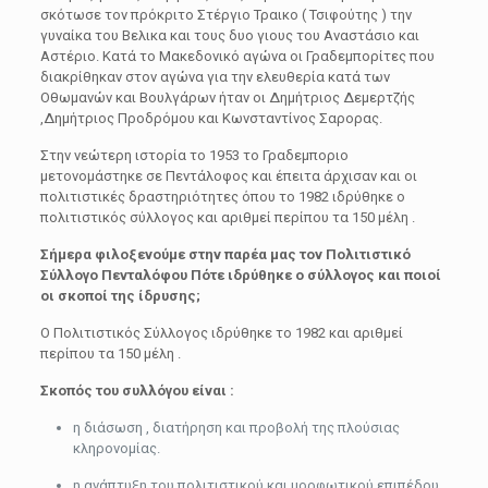
σκότωσε τον πρόκριτο Στέργιο Τραικο ( Τσιφούτης ) την
γυναίκα του Βελικα και τους δυο γιους του Αναστάσιο και
Αστέριο. Κατά το Μακεδονικό αγώνα οι Γραδεμπορίτες που
διακρίθηκαν στον αγώνα για την ελευθερία κατά των
Οθωμανών και Βουλγάρων ήταν οι Δημήτριος Δεμερτζής
,Δημήτριος Προδρόμου και Κωνσταντίνος Σαρορας.
Στην νεώτερη ιστορία το 1953 το Γραδεμποριο
μετονομάστηκε σε Πεντάλοφος και έπειτα άρχισαν και οι
πολιτιστικές δραστηριότητες όπου το 1982 ιδρύθηκε ο
πολιτιστικός σύλλογος και αριθμεί περίπου τα 150 μέλη .
Σήμερα φιλοξενούμε στην παρέα μας τον Πολιτιστικό
Σύλλογο Πενταλόφου Πότε ιδρύθηκε ο σύλλογος και ποιοί
οι σκοποί της ίδρυσης;
Ο Πολιτιστικός Σύλλογος ιδρύθηκε το 1982 και αριθμεί
περίπου τα 150 μέλη .
Σκοπός του συλλόγου είναι :
η διάσωση , διατήρηση και προβολή της πλούσιας
κληρονομίας.
η ανάπτυξη του πολιτιστικού και μορφωτικού επιπέδου