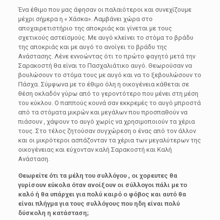
Ένα έθιμο που μας άφησαν οι παλαιότεροι και συνεχίζουμε
μέχρι σήμερα η « Χάσκα». Λαμβάνει χώρα στο
αποχαιρετιστήριο της αποκριάς και γίνεται με τους
σχετικούς αστεϊσμούς. Με αυγό κλείνει το στόμα το βράδυ
της αποκριάς και με αυγό το ανοίγει το βράδυ της
Ανάστασης. Λένε εννοώντας ότι το πρώτο φαγητό μετά την
Σαρακοστή θα είναι το Πασχαλιάτικο αυγό. Θεωρούσαν να
βουλώσουν το στόμα τους με αυγό και να το ξεβουλώσουν το
Πάσχα. Σύμφωνα με το έθιμο όλη η οικογένεια κάθεται σε
θέση οκλαδόν γύρω από το γεροντότερο που μένει στη μέση
του κύκλου. Ο παππούς κουνά σαν εκκρεμές το αυγό μπροστά
από τα στόματα μικρών και μεγάλων που προσπαθούν να
πιάσουν , χάψουν το αυγό χωρίς να χρησιμοποιούν τα χέρια
τους. Στο τέλος ζητούσαν συγχώρεση ο ένας από τον άλλον
και οι μικρότεροι ασπάζονταν τα χέρια των μεγαλύτερων της
οικογένειας και εύχονταν καλή Σαρακοστή και Καλή
Ανάσταση.
Θεωρείτε ότι τα μέλη του συλλόγου , οι χορευτες θα
γυρίσουν εύκολα όταν ανοίξουν οι σύλλογοι πάλι με το
καλό ή θα υπάρχει για πολύ καιρό ο φόβος και αυτό θα
είναι πλήγμα για τους συλλόγους που ηδη είναι πολύ
δύσκολη η κατάσταση;