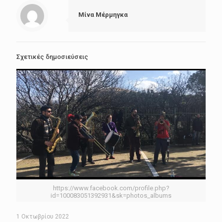
Μίνα Μέρμηγκα
Σχετικές δημοσιεύσεις
https://www.facebook.com/profile.php?
id=100083051392931&sk=photos_albums
1 Οκτωβρίου 2022