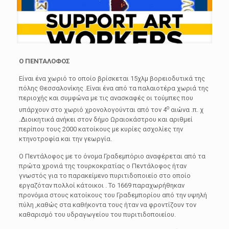
Ο ΠΕΝΤΑΛΟΦΟΣ
Είναι ένα χωριό το οποίο βρίσκεται 15χλμ βορειοδυτικά της
πόλης Θεσσαλονίκης .Είναι ένα από τα παλαιοτέρα χωριά της
περιοχής και συμφώνα με τις ανασκαφές οι τούμπες που
ο
υπάρχουν στο χωριό χρονολογούνται από τον 4
αιώνα .π. χ
.Διοικητικά ανήκει στον δήμο Ωραιοκάστρου και αριθμεί
περίπου τους 2000 κατοίκους με κυρίες ασχολίες την
κτηνοτροφία και την γεωργία.
Ο Πεντάλοφος με το όνομα Γραδεμπόριο αναφέρεται από τα
πρώτα χρονιά της τουρκοκρατίας ο Πεντάλοφος ήταν
γνωστός για το παρακείμενο πυριτιδοποιείο στο οποίο
εργαζόταν πολλοί κάτοικοι . Το 1669 παραχωρήθηκαν
προνόμια στους κατοίκους του Γραδεμπορίου από την υψηλή
πύλη ,καθώς στα καθήκοντα τους ήταν να φροντίζουν τον
καθαρισμό του υδραγωγείου του πυριτιδοποιείου.