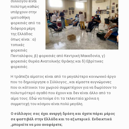
συλλόγου είναι
πολύτιμη καθώς
υπάρχουν στην
ιματιοθήκη
φορεσιές από τα
διάφορα μέρη
της Ελλάδας
όπως είναι : α)
τοπικές
φορεσιές
Πενταλόφου, β) φορεσιές από Κεντρική Μακεδονία, γ)
φορεσιές Θυρέα Ανατολικής Θράκης και δ) Εβρίτικες
φορεσιές.
Η τράπεζα αίματος είναι από το μεγαλύτερο κοινωνικό έργο
που το δημιούργησε ο Σύλλογος , και είμαστε ευγνώμονες
που οι κάτοικοι του χωριού συμμετέχουν για να δωρίσουν το
πολυτιμότερό αγαθό που έχουν και δεν είναι άλλο από το
αίμα τους. Εδώ να πούμε ότι τα τελευταία χρόνια η
συμμετοχή του κόσμου είναι πολύ μεγάλη.
Ο σύλλογος σας έχει ενεργή δράση και έχετε πάρει μέρος
σε φεστιβάλ στην Ελλάδα και το εξωτερικό. Ενδεικτικά
,μπορείτε να μου αναφέρετε;