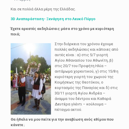
Και σε πολλά άλλα μέρη της Ελλάδας.
3D Αναπαράσταση- Ξενάγηση στο Λευκό Πύργο
Έχετε αρκετές εκδηλώσεις μέσα στο χρόνο με κυριότερη
ποιά;
Στην διάρκεια του χρόνου έχουμε
πολλές εκδηλώσεις και κάποιες από
αυτές είναι : α) στις 5/7 γιορτή
Αγίου Αθανασίου του Αθωνίτη, β)
στις 20/7 του Προφήτη Ηλία –
αντάμωμα χορευτικού, γ) στις 15/8 η
κυριότερη γιορτή του χωριού της
Κοιμήσεως της Θεοτόκου, ο
εορτασμός της Παναγίας και δ) στις
30/11 γιορτή Αγίου Ανδρέα –
άναμμα του δέντρου και Καθαρά
Δευτέρα γλέντι – κούλουμα –
πέταγμα αετού.
Θα ήθελα να μου πείτε για την αναβίωση ενός εθίμου που
κάνετε
;