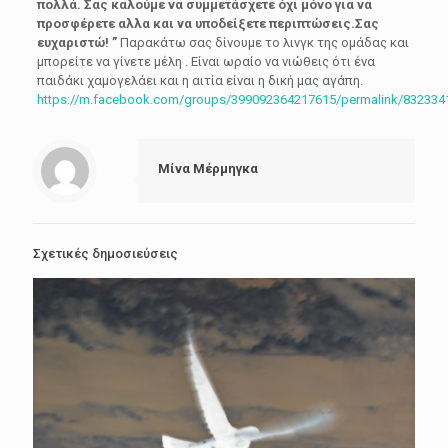
πολλά. Σας καλούμε να συμμετάσχετε όχι μόνο για να
προσφέρετε αλλα και να υποδείξετε περιπτώσεις.Σας
ευχαριστώ! ”
Παρακάτω σας δίνουμε το λινγκ της ομάδας και
μπορείτε να γίνετε μέλη . Είναι ωραίο να νιώθεις ότι ένα
παιδάκι χαμογελάει και η αιτία είναι η δική μας αγάπη.
https://m.facebook.com/groups/399092364217615/permalink/832334
Μίνα Μέρμηγκα
Σχετικές δημοσιεύσεις