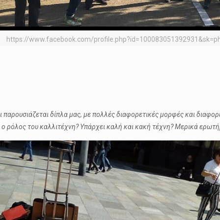
https://www.facebook.com/profile.php?id=100083051392931&sk=p
αι παρουσιάζεται δίπλα μας, με πολλές διαφορετικές μορφές και διαφο
οιος ο ρόλος του καλλιτέχνη? Υπάρχει καλή και κακή τέχνη? Μερικά ερ