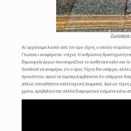
Ζωγραφιά 
Ας αρχίσουμε λοιπόν από τον όρο τέχνη, ο οποίος ετυμολογ
Γλώσσα » αναφέρεται: «τέχνη :Η ανθρώπινη δραστηριότητα π
δημιουργία έργων που εκφράζουν το αισθητικά καλό και τ
Gombrich να αναφέρει, ότι ο όρος Τέχνη δεν υπάρχει, αλλά
προκύπτουν, αρκεί να συμπεριλαμβάνεται ότι υπάρχουν διαφ
απλώς οποιαδήποτε καλλιτεχνική έκφραση. Άρα ως τέχνη μπ
χρόνο, προβάλλοντας πολλά διαφορετικά νοήματα κάτω από