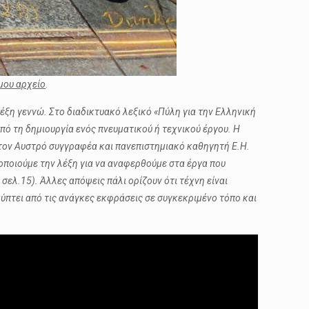
μου αρχείο
.
λέξη γεννώ. Στο διαδικτυακό λεξικό «Πύλη για την Ελληνική
πό τη δημιουργία ενός πνευματικού ή τεχνικού έργου. Η
τον Αυστρό συγγραφέα και πανεπιστημιακό καθηγητή E.H.
μοποιούμε την λέξη για να αναφερθούμε στα έργα που
ελ.15). Άλλες απόψεις πάλι ορίζουν ότι τέχνη είναι
ύπτει από τις ανάγκες εκφράσεις σε συγκεκριμένο τόπο και