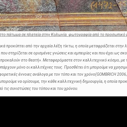
στο πάτωμα σε πλατεία στην Κολωνία. φωτογραφία από το προσωπικό 
ικά προκύπτει από την αρχαία λέξη τίκτω, η οποία μεταφράζεται στην 
ου στηρίζεται σε ορισμένες γνώσεις και εμπειρίες και που έχει ως σκο
ο προκαλούν στο θεατή». Μεταφερόμαστε στον καλλιτεχνικό κόσμο, με 
 υπάρχουν μόνο οι καλλιτέχνες τους. Προσθέτει ότι μπορούμε να χρησι
ορετικές έννοιες ανάλογα με τον τόπο και τον χρόνο(GOMBRICH 2006, σ
ορούμε να ορίσουμε, την κάθε καλλιτεχνική δημιουργία, η οποία προκ
 τις συνιστώσες του τόπου και του χρόνου.